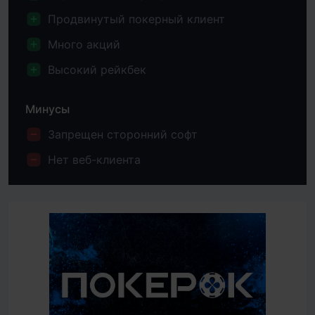
Продвинутый покерный клиент
Много акций
Высокий рейкбек
Минусы
Запрещен сторонний софт
Нет веб-клиента