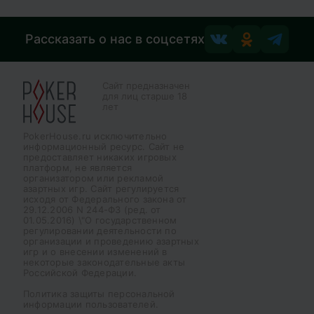
Рассказать о нас в соцсетях
Сайт предназначен
для лиц старше 18
лет
PokerHouse.ru исключительно
информационный ресурс. Сайт не
предоставляет никаких игровых
платформ, не является
организатором или рекламой
азартных игр. Сайт регулируется
исходя от Федерального закона от
29.12.2006 N 244-ФЗ (ред. от
01.05.2016) \"О государственном
регулировании деятельности по
организации и проведению азартных
игр и о внесении изменений в
некоторые законодательные акты
Российской Федерации.
Политика защиты персональной
информации пользователей.