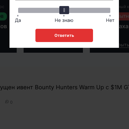
рс
Бесплатный курс
Бесплатный 
ОВ
ДЛЯ ОПЫТНЫХ
ДЛЯ ОПЫТ
Да
Не знаю
Нет
ков
Для опытных
Омаха
игроков
Ответить
Открыть
Открыт
ущен ивент Bounty Hunters Warm Up с $1M 
0