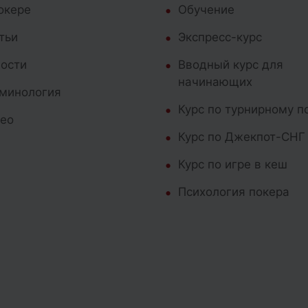
окере
Обучение
тьи
Экспресс-курс
ости
Вводный курс для
начинающих
минология
Курс по турнирному п
ео
Курс по Джекпот-СНГ
Курс по игре в кеш
Психология покера