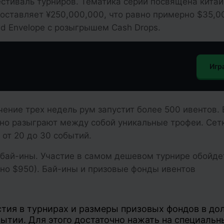
естиваль турниров. Тематика серии посвящена кита
составляет ¥250,000,000, что равно примерно $35,0
d Envelope с розыгрышем Cash Drops.
Игр
чение трех недель рум запустит более 500 ивентов. 
ьно разыграют между собой уникальные трофеи. Сет
от 20 до 30 событий.
бай-ины. Участие в самом дешевом турнире обойде
рно $950). Бай-ины и призовые фонды ивентов
тия в турнирах и размеры призовых фондов в до
ытии. Для этого достаточно нажать на специальн