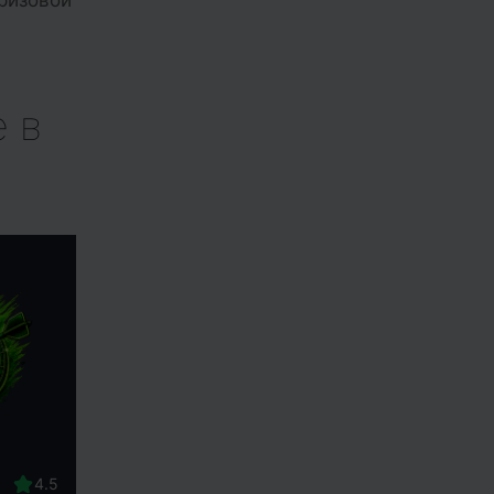
призовой
 в