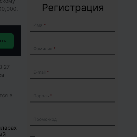
йскому
Регистрация
00,000.
Имя
ать
Фамилия
В 27
E-mail
ка
тся в
Пароль
Промо-код
лларах
ый