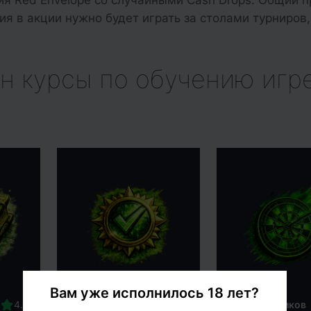
ия Red Envelope со случайными Cash Drops. Общий 
ия в акции нужно будет играть за столами турниров,
н курсы по обучению игре
Вам уже исполнилось 18 лет?
5100+ учеников
2000+ учеников