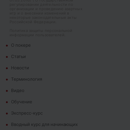
регулировании деятельности по
организации и проведению азартных
игр и о внесении изменений в
некоторые законодательные акты
Российской Федерации.
Политика защиты персональной
информации пользователей.
О покере
Cтатьи
Новости
Терминология
Видео
Обучение
Экспресс-курс
Вводный курс для начинающих