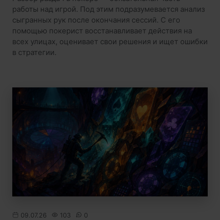
работы над игрой. Под этим подразумевается анализ
сыгранных рук после окончания сессий. С его
помощью покерист восстанавливает действия на
всех улицах, оценивает свои решения и ищет ошибки
в стратегии.
09.07.26
103
0