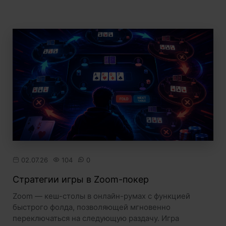
02.07.26
104
0
Стратегии игры в Zoom-покер
Zoom — кеш-столы в онлайн-румах с функцией
быстрого фолда, позволяющей мгновенно
переключаться на следующую раздачу. Игра