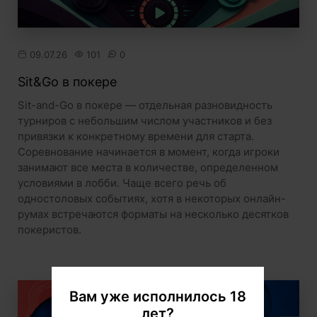
09.07.26
101
0
Sit&Go в покере
Sit-and-Go в покере — отдельная разновидность
турниров с небольшим числом участников и без
привязки к конкретному времени для старта.
Соревнование начинается в момент, когда игроки
занимают все места в количестве, определенном
условиями в лобби. Чаще всего речь об
одностоловых событиях, хотя в некоторых онлайн-
румах встречаются форматы на несколько десятков
покеристов.
Вам уже исполнилось 18
лет?