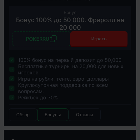
Бонус 100% до 50 000. Фриролл на
20 000
POKERRU
Играть
100% бонус на первый депозит до 50,000
Бесплатные турниры на 20,000 для новых
игроков
Игра на рубли, тенге, евро, доллары
Круглосуточная поддержка по всем
вопросам.
Рейкбек до 70%
Обзор
Бонусы
Отзывы