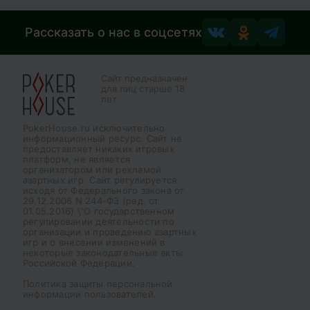
Рассказать о нас в соцсетях
Сайт предназначен
для лиц старше 18
лет
PokerHouse.ru исключительно
информационный ресурс. Сайт не
предоставляет никаких игровых
платформ, не является
организатором или рекламой
азартных игр. Сайт регулируется
исходя от Федерального закона от
29.12.2006 N 244-ФЗ (ред. от
01.05.2016) \"О государственном
регулировании деятельности по
организации и проведению азартных
игр и о внесении изменений в
некоторые законодательные акты
Российской Федерации.
Политика защиты персональной
информации пользователей.