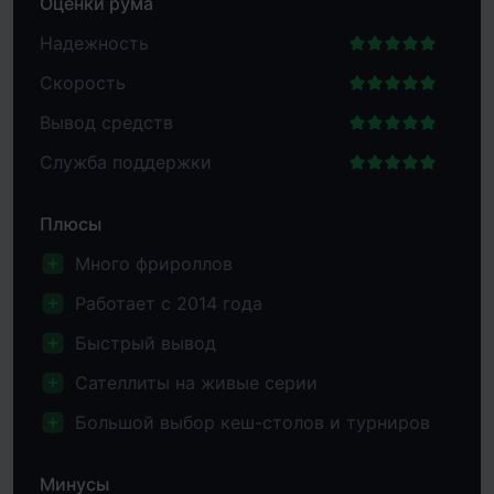
Оценки рума
Надежность
Скорость
Вывод средств
Служба поддержки
Плюсы
Много фрироллов
Работает с 2014 года
Быстрый вывод
Сателлиты на живые серии
Большой выбор кеш-столов и турниров
Минусы