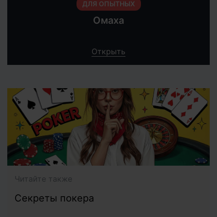
ДЛЯ ОПЫТНЫХ
Омаха
Открыть
Читайте также
Секреты покера