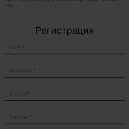
миру.
Регистрация
Имя
Фамилия
E-mail
Пароль