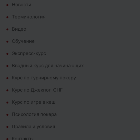
Новости
Терминология
Видео
Обучение
Экспресс-курс
Вводный курс для начинающих
Курс по турнирному покеру
Курс по Джекпот-СНГ
Курс по игре в кеш
Психология покера
Правила и условия
Контакты