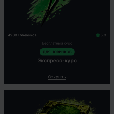
4200+ учеников
Бесплатный курс
ДЛЯ НОВИЧКОВ
Экспресс-курс
Открыть