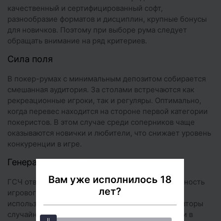
качественный и сертифицированный софт,
разнообразие форматов и дисциплин, крупные бонусы
для новичков. Поэтому при выборе рума следует
обращать внимание на ряд критериев.
Сила поля
В покер-румах с минимальным депозитом собирается
смешанная аудитория. За столами встречаются как
рекреационные игроки, так и регуляры. Оптимально,
когда перевес находится на стороне первой категории
покеристов. В этом случае среди соперников чаще
оказываются новички и любители, что снижает уровень
конкуренции в игре.
Генератор случайных чисел
Вам уже исполнилось 18
ГСЧ отвечает за рандомную раздачу карт и честность
лет?
игрового процесса. Поэтому надежные комнаты
используют сертифицированный софт. Их генераторы
случайных чисел проходят регулярные проверки в