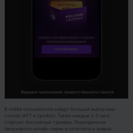
Вариант наполнения приветственного пакета
В лобби пользователи найдут большой выбор кеш-
столов, МТТ и Spin&Go. Также каждые 2-3 часа
стартуют бесплатные турниры. Периодически
запускаются онлайн-серии и сателлиты к живым