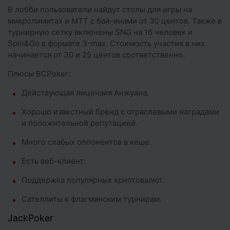
В лобби пользователи найдут столы для игры на
микролимитах и МТТ с бай-инами от 30 центов. Также в
турнирную сетку включены SNG на 16 человек и
Spin&Go в формате 3-max. Стоимость участия в них
начинается от 30 и 25 центов соответственно.
Плюсы BCPoker:
Действующая лицензия Анжуана.
Хорошо известный бренд с отраслевыми наградами
и положительной репутацией.
Много слабых оппонентов в кеше.
Есть веб-клиент.
Поддержка популярных криптовалют.
Сателлиты к флагманским турнирам.
JackPoker