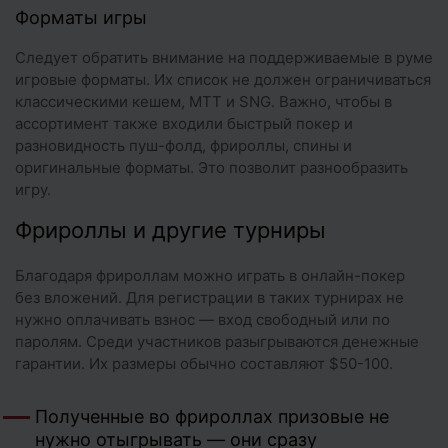
Форматы игры
Следует обратить внимание на поддерживаемые в руме
игровые форматы. Их список не должен ограничиваться
классическими кешем, МТТ и SNG. Важно, чтобы в
ассортимент также входили быстрый покер и
разновидность пуш-фолд, фрироллы, спины и
оригинальные форматы. Это позволит разнообразить
игру.
Фрироллы и другие турниры
Благодаря фрироллам можно играть в онлайн-покер
без вложений. Для регистрации в таких турнирах не
нужно оплачивать взнос — вход свободный или по
паролям. Среди участников разыгрываются денежные
гарантии. Их размеры обычно составляют $50-100.
Полученные во фрироллах призовые не
нужно отыгрывать — они сразу