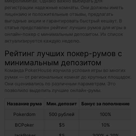
микролимитах. Однако важно выбирать для
регистрации надежные комнаты. Они должны иметь
лицензию и положительные отзывы, предлагать
выгодные акции и гарантировать быстрый кешаут. В
статье представлен рейтинг лучших румов для игры в
онлайн-покер с минимальным депозитом. Их список
актуализируется каждую неделю.
Рейтинг лучших покер-румов с
минимальным депозитом
Команда PokerHouse изучила условия игры во многих
румах — от региональных комнат до крупных площадок.
Они оценивались по различным параметрам. Это
позволило выделить лучшие онлайн-румы.
Название рума
Мин. депозит
Бонус за пополнение
Pokerdom
500 рублей
100%
BCPoker
$5
10%
JackPoker
$5
300% + 20%