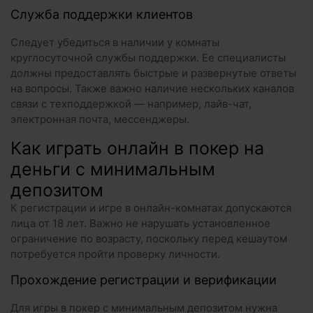
Служба поддержки клиентов
Следует убедиться в наличии у комнаты
круглосуточной службы поддержки. Ее специалисты
должны предоставлять быстрые и развернутые ответы
на вопросы. Также важно наличие нескольких каналов
связи с техподдержкой — например, лайв-чат,
электронная почта, мессенджеры.
Как играть онлайн в покер на
деньги с минимальным
депозитом
К регистрации и игре в онлайн-комнатах допускаются
лица от 18 лет. Важно не нарушать установленное
ограничение по возрасту, поскольку перед кешаутом
потребуется пройти проверку личности.
Прохождение регистрации и верификации
Для игры в покер с минимальным депозитом нужна