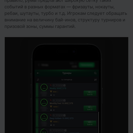
правило, румы предлагают широкую сетку таких
событий в разных форматах — фризауты, нокауты,
ребаи, шутауты, турбо и т.д. Игрокам следует обращать
внимание на величину бай-инов, структуру турниров и
призовой зоны, суммы гарантий.