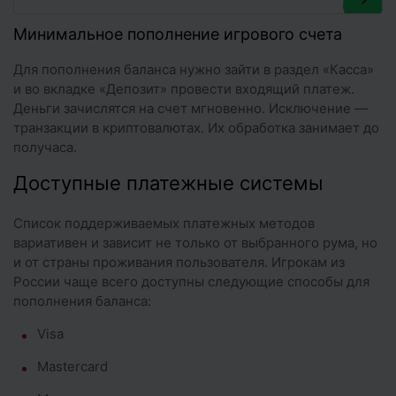
— за составление сильной…
Минимальное пополнение игрового счета
Для пополнения баланса нужно зайти в раздел «Касса»
и во вкладке «Депозит» провести входящий платеж.
Деньги зачислятся на счет мгновенно. Исключение —
транзакции в криптовалютах. Их обработка занимает до
получаса.
Доступные платежные системы
Список поддерживаемых платежных методов
вариативен и зависит не только от выбранного рума, но
и от страны проживания пользователя. Игрокам из
России чаще всего доступны следующие способы для
пополнения баланса:
Visa
Mastercard