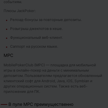
событиям.
Плюсы JackPoker:
Релоад-бонусы за повторные депозиты.
Розыгрыш джекпотов в кеше.
Функциональный веб-клиент.
Саппорт на русском языке.
MPC
MobilePokerClub (MPC) — площадка для мобильной
игры в онлайн-покер на деньги с минимальным
депозитом. Пользователям предлагается обновленный
клиентский софт для Android, Java, iOS, Symbian и
других операционных систем. Также есть веб-
приложение для ПК.
В пуле MPC преимущественно