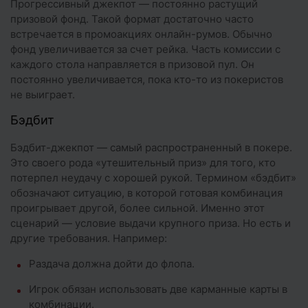
Прогрессивный джекпот — постоянно растущий
призовой фонд. Такой формат достаточно часто
встречается в промоакциях онлайн-румов. Обычно
фонд увеличивается за счет рейка. Часть комиссии с
каждого стола направляется в призовой пул. Он
постоянно увеличивается, пока кто-то из покеристов
не выиграет.
Бэдбит
Бэдбит-джекпот — самый распространенный в покере.
Это своего рода «утешительный приз» для того, кто
потерпел неудачу с хорошей рукой. Термином «бэдбит»
обозначают ситуацию, в которой готовая комбинация
проигрывает другой, более сильной. Именно этот
сценарий — условие выдачи крупного приза. Но есть и
другие требования. Например:
Раздача должна дойти до флопа.
Игрок обязан использовать две карманные карты в
комбинации.