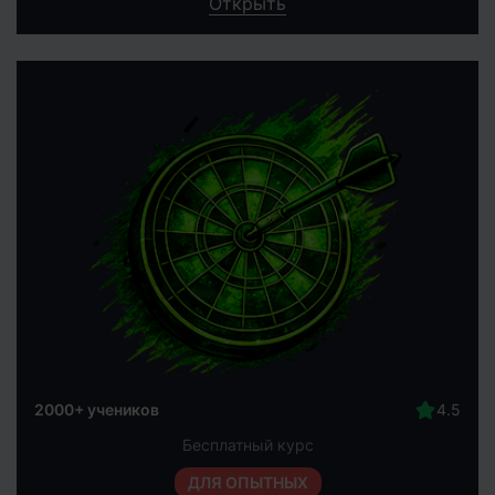
Открыть
2000+ учеников
Бесплатный курс
ДЛЯ ОПЫТНЫХ