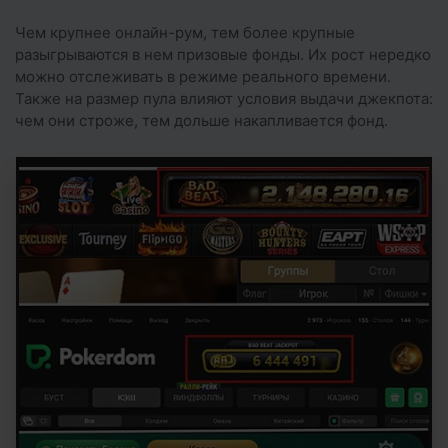
Чем крупнее онлайн-рум, тем более крупные
разыгрываются в нем призовые фонды. Их рост нередко
можно отслеживать в режиме реального времени.
Также на размер пула влияют условия выдачи джекпота:
чем они строже, тем дольше накапливается фонд.