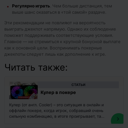
Регулярно играть
. Чем больше дистанция, тем
выше шанс оказаться в «той самой» раздаче.
Эти рекомендации не повлияют на вероятность
выиграть джекпот напрямую. Однако их соблюдение
поможет поддерживать соответствующие условия.
Главное — не стремиться к крупной бонусной выплате
как к основной цели. Воспринимать покерные
джекпоты следует лишь как дополнение к игре.
Читать также:
CТАТЬИ
Кулер в покере
Кулер (от англ. Сooler) – это ситуация в онлайн и
оффлайн покере, когда игрок, собравший очень
сильную комбинацию, в итоге проигрывает, так
как его…