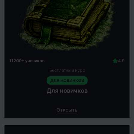
11200+ учеников
Бесплатный курс
ДЛЯ НОВИЧКОВ
Для новичков
Открыть