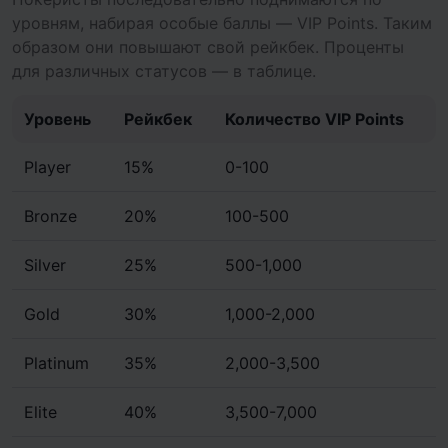
уровням, набирая особые баллы — VIP Points. Таким
образом они повышают свой рейкбек. Проценты
для различных статусов — в таблице.
Уровень
Рейкбек
Количество VIP Points
Player
15%
0-100
Bronze
20%
100-500
Silver
25%
500-1,000
Gold
30%
1,000-2,000
Platinum
35%
2,000-3,500
Elite
40%
3,500-7,000