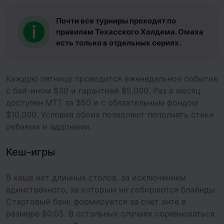
Почти все турниры проходят по
правилам Техасского Холдема. Омаха
есть только в отдельных сериях.
Каждую пятницу проводится еженедельное событие
с бай-ином $30 и гарантией $5,000. Раз в месяц
доступен МТТ за $50 и с обязательным фондом
$10,000. Условия обоих позволяют пополнять стеки
ребаями и аддонами.
Кеш-игры
В кеше нет длинных столов, за исключением
единственного, за которым не собираются блайнды.
Стартовый банк формируется за счет анте в
размере $0.05. В остальных случаях соревноваться