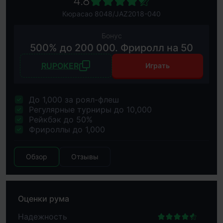
Кюрасао 8048/JAZ2018-040
500% до 200 000. Фриролл на 50
RUPOKER
Играть
До 1,000 за роял-флеш
Регулярные турниры до 10,000
Рейкбэк до 50%
Фрироллы до 1,000
Обзор
Отзывы
Оценки рума
Надежность