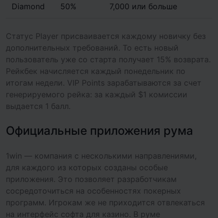
Diamond
50%
7,000 или больше
Статус Player присваивается каждому новичку без
дополнительных требований. То есть новый
пользователь уже со старта получает 15% возврата.
Рейкбек начисляется каждый понедельник по
итогам недели. VIP Points зарабатываются за счет
генерируемого рейка: за каждый $1 комиссии
выдается 1 балл.
Официальные приложения рума
1win — компания с несколькими направлениями,
для каждого из которых созданы особые
приложения. Это позволяет разработчикам
сосредоточиться на особенностях покерных
программ. Игрокам же не приходится отвлекаться
на интерфейс софта для казино. В руме