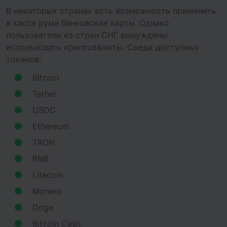
В некоторых странах есть возможность применять
в кассе рума банковские карты. Однако
пользователи из стран СНГ вынуждены
использовать криптовалюты. Среди доступных
токенов:
Bitcoin
Tether
USDC
Ethereum
TRON
BNB
Litecoin
Monero
Doge
Bitcoin Cash