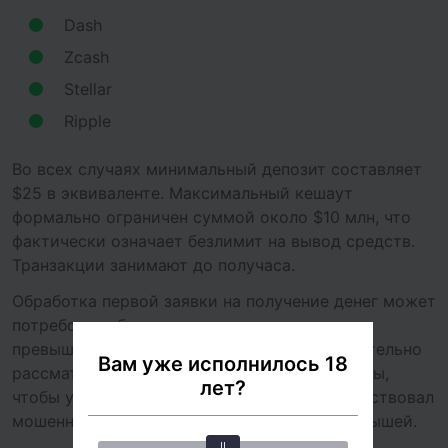
Dash
Zcash
Stellar
Ripple
Во всех случаях минимальный депозит составляет
$25 в эквиваленте. Максимальный кешаут
формально ограничен суммой около $10 млн, что
фактически означает безлимит на вывод средств.
Транзакции занимают до получаса.
Обработка первой заявки на получение денег может
потребовать больше времени, если сумма
превышает $500. Служба безопасности тщательно
Вам уже исполнилось 18
рассматривает запросы на подобные выплаты,
лет?
чтобы убедиться, что пользователь не задействовал
мошеннические схемы для получения выигрышей.