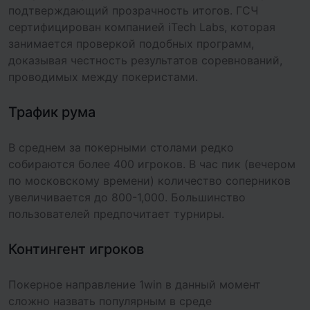
подтверждающий прозрачность итогов. ГСЧ
сертифицирован компанией iTech Labs, которая
занимается проверкой подобных программ,
доказывая честность результатов соревнований,
проводимых между покеристами.
Трафик рума
В среднем за покерными столами редко
собираются более 400 игроков. В час пик (вечером
по московскому времени) количество соперников
увеличивается до 800-1,000. Большинство
пользователей предпочитает турниры.
Контингент игроков
Покерное направление 1win в данный момент
сложно назвать популярным в среде