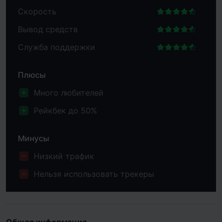
Скорость
Вывод средств
Служба поддержки
Плюсы
Много любителей
Рейкбек до 50%
Минусы
Низкий трафик
Нельзя использовать трекеры