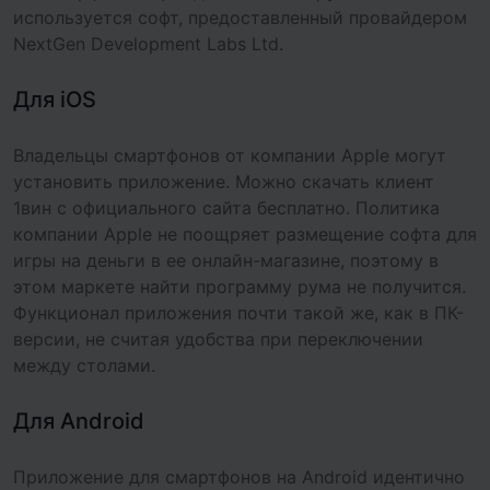
используется софт, предоставленный провайдером
NextGen Development Labs Ltd.
Для iOS
Владельцы смартфонов от компании Apple могут
установить приложение. Можно скачать клиент
1вин с официального сайта бесплатно. Политика
компании Apple не поощряет размещение софта для
игры на деньги в ее онлайн-магазине, поэтому в
этом маркете найти программу рума не получится.
Функционал приложения почти такой же, как в ПК-
версии, не считая удобства при переключении
между столами.
Для Android
Приложение для смартфонов на Android идентично