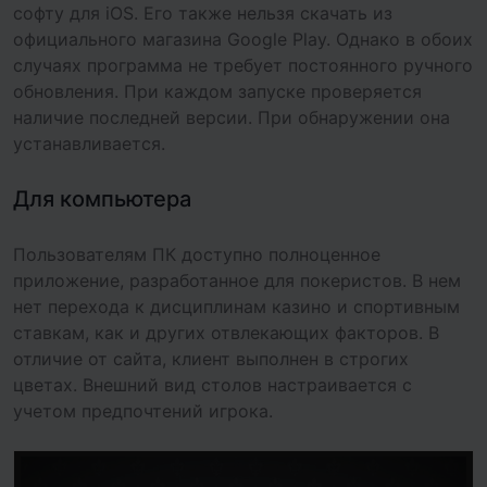
софту для iOS. Его также нельзя скачать из
официального магазина Google Play. Однако в обоих
случаях программа не требует постоянного ручного
обновления. При каждом запуске проверяется
наличие последней версии. При обнаружении она
устанавливается.
Для компьютера
Пользователям ПК доступно полноценное
приложение, разработанное для покеристов. В нем
нет перехода к дисциплинам казино и спортивным
ставкам, как и других отвлекающих факторов. В
отличие от сайта, клиент выполнен в строгих
цветах. Внешний вид столов настраивается с
учетом предпочтений игрока.