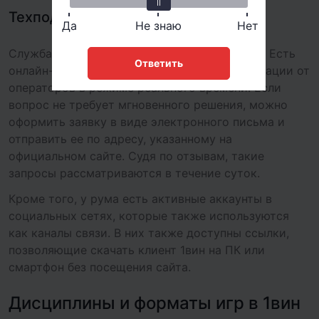
Техподдержка
Да
Не знаю
Нет
Служба поддержки работает круглосуточно. Есть
Ответить
онлайн-чат, позволяющий получать консультации от
операторов в режиме реального времени. Если
вопрос не требует мгновенного решения, можно
оформить заявку в виде электронного письма и
отправить ее по адресу, указанному на
официальном сайте. Судя по отзывам, такие
запросы рассматриваются в течение суток.
Кроме того, у рума есть активные аккаунты в
социальных сетях, которые также используются
как каналы связи. В них также доступны ссылки,
позволяющие скачать клиент 1вин на ПК или
смартфон без посещения сайта.
Дисциплины и форматы игр в 1вин