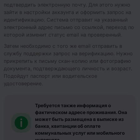
подтвердить электронную почту. Для этого нужно
зайти в настройки аккаунта и оформить запрос на
идентификацию. Система отправит на указанный
электронный адрес письмо со ссылкой, переход по
которой изменит статус email на проверенный.
Затем необходимо с того же email отправить в
службу поддержки запрос на верификацию. Нужно
прикрепить к письму скан-копию или фотографию
документа, подтверждающего личность и возраст.
Подойдут паспорт или водительское
удостоверение.
Требуется также информация о
фактическом адресе проживания. Она
может быть размещена в выписке из
банка, квитанции об оплате
коммунальных услуг или мобильного
интернета.