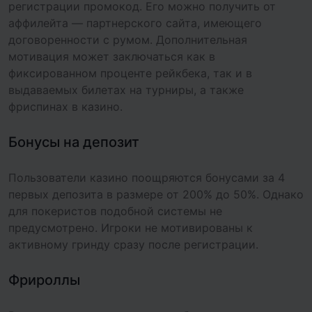
регистрации промокод. Его можно получить от
аффилейта — партнерского сайта, имеющего
договоренности с румом. Дополнительная
мотивация может заключаться как в
фиксированном проценте рейкбека, так и в
выдаваемых билетах на турниры, а также
фриспинах в казино.
Бонусы на депозит
Пользователи казино поощряются бонусами за 4
первых депозита в размере от 200% до 50%. Однако
для покеристов подобной системы не
предусмотрено. Игроки не мотивированы к
активному гринду сразу после регистрации.
Фрироллы