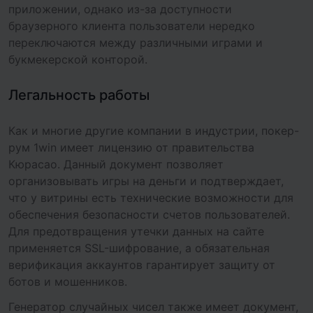
приложении, однако из-за доступности
браузерного клиента пользователи нередко
переключаются между различными играми и
букмекерской конторой.
Легальность работы
Как и многие другие компании в индустрии, покер-
рум 1win имеет лицензию от правительства
Кюрасао. Данный документ позволяет
организовывать игры на деньги и подтверждает,
что у витрины есть технические возможности для
обеспечения безопасности счетов пользователей.
Для предотвращения утечки данных на сайте
применяется SSL-шифрование, а обязательная
верификация аккаунтов гарантирует защиту от
ботов и мошенников.
Генератор случайных чисел также имеет документ,