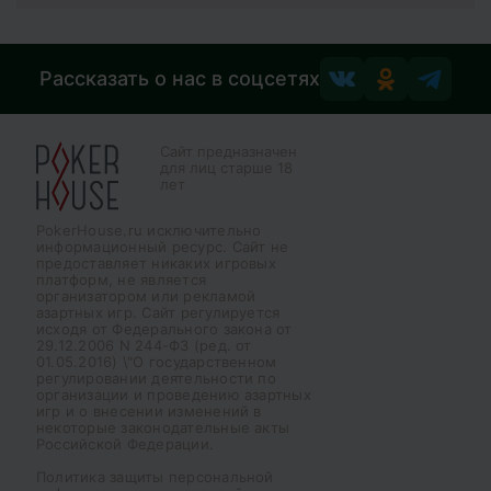
Рассказать о нас в соцсетях
Сайт предназначен
для лиц старше 18
лет
PokerHouse.ru исключительно
информационный ресурс. Сайт не
предоставляет никаких игровых
платформ, не является
организатором или рекламой
азартных игр. Сайт регулируется
исходя от Федерального закона от
29.12.2006 N 244-ФЗ (ред. от
01.05.2016) \"О государственном
регулировании деятельности по
организации и проведению азартных
игр и о внесении изменений в
некоторые законодательные акты
Российской Федерации.
Политика защиты персональной