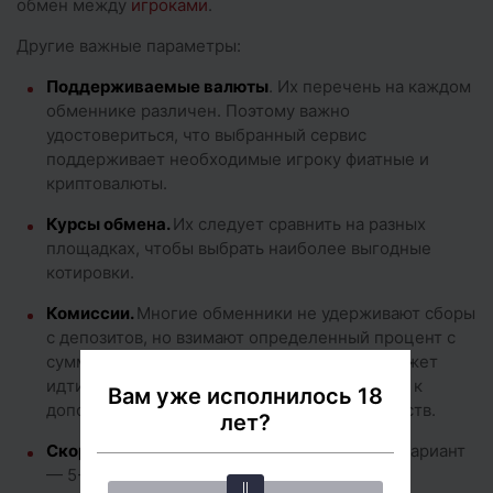
обмен между
игроками
.
Другие важные параметры:
Поддерживаемые валюты
. Их перечень на каждом
обменнике различен. Поэтому важно
удостовериться, что выбранный сервис
поддерживает необходимые игроку фиатные и
криптовалюты.
Курсы обмена.
Их следует сравнить на разных
площадках, чтобы выбрать наиболее выгодные
котировки.
Комиссии.
Многие обменники не удерживают сборы
с депозитов, но взимают определенный процент с
сумм вывода. Вместе с комиссией также может
идти фиксированный сбор. Все это приводит к
Вам уже исполнилось 18
дополнительным затратам при обмене средств.
лет?
Скорость обработки заявок.
Оптимальный вариант
— 5-10 минут.