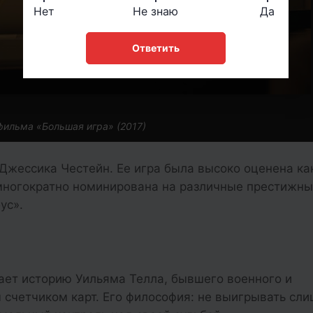
Нет
Не знаю
Да
Ответить
фильма «Большая игра» (2017)
 Джессика Честейн. Ее игра была высоко оценена ка
 многократно номинирована на различные престижн
ус».
ет историю Уильяма Телла, бывшего военного и
счетчиком карт. Его философия: не выигрывать сл