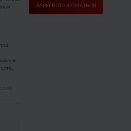
ЗАРЕГИСТРИРОВАТЬСЯ
рных
дой
умму и
ности,
еров,