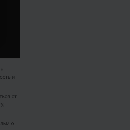
Он
ость и
ться от
у,
ильм о