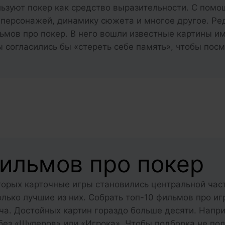
льзуют покер как средство выразительности. С пом
 персонажей, динамику сюжета и многое другое. Ре
ьмов про покер. В него вошли известные картины и
 согласились бы «стереть себе память», чтобы пос
фильмов про покер
оторых карточные игры становились центральной час
лько лучшие из них. Собрать топ-10 фильмов про иг
ча. Достойных картин гораздо больше десяти. Напри
без «Шулеров» или «Игрока». Чтобы подборка не по