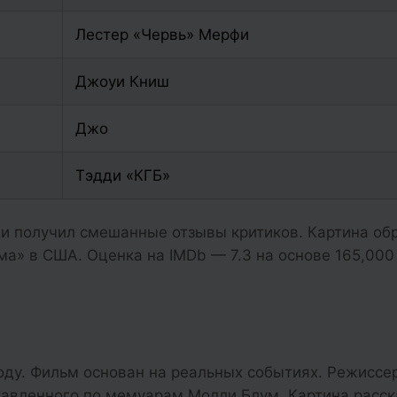
Лестер «Червь» Мерфи
Джоуи Книш
Джо
Тэдди «КГБ»
 и получил смешанные отзывы критиков. Картина об
ма» в США. Оценка на IMDb — 7.3 на основе 165,000
оду. Фильм основан на реальных событиях. Режиссе
ставленного по мемуарам Молли Блум. Картина расс