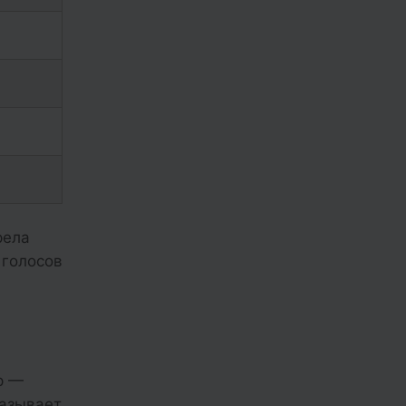
рела
 голосов
р —
казывает