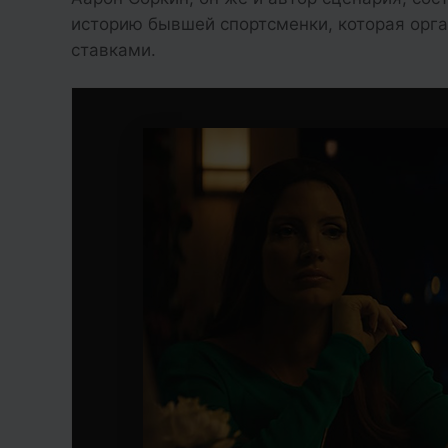
историю бывшей спортсменки, которая орг
ставками.