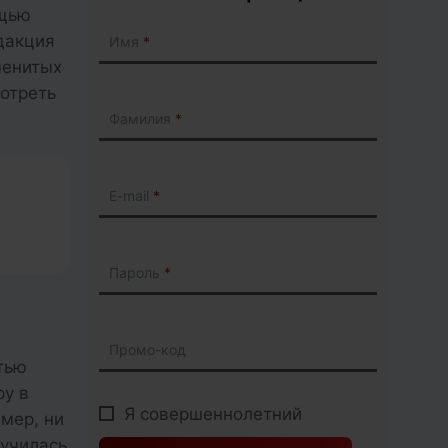
ощью
дакция
Имя
менитых
мотреть
Фамилия
E-mail
Пароль
Промо-код
тью
ру в
Я совершеннолетний
мер, ни
лучилась