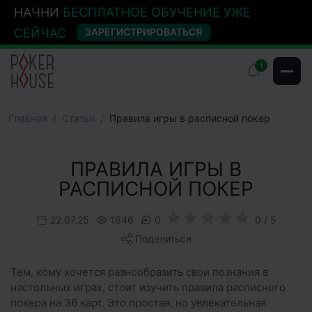
НАЧНИ
БЕСПЛАТНОЕ ОБУЧЕНИЕ УЖЕ
СЕЙЧАС
ЗАРЕГИСТРИРОВАТЬСЯ
1
Главная
Cтатьи
Правила игры в расписной покер
ПРАВИЛА ИГРЫ В
РАСПИСНОЙ ПОКЕР
22.07.25
1646
0
0 / 5
Поделиться
Тем, кому хочется разнообразить свои познания в
настольных играх, стоит изучить правила расписного
покера на 36 карт. Это простая, но увлекательная