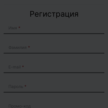
Регистрация
Имя
Фамилия
E-mail
Пароль
Промо-код