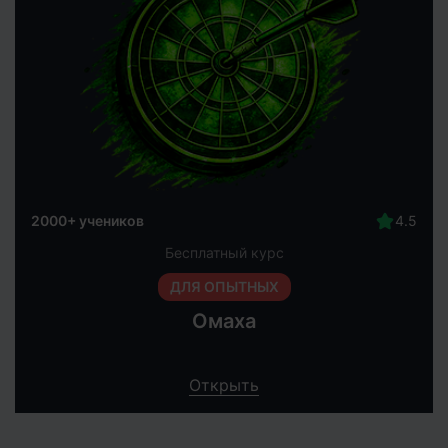
2000+ учеников
Бесплатный курс
ДЛЯ ОПЫТНЫХ
Омаха
Открыть