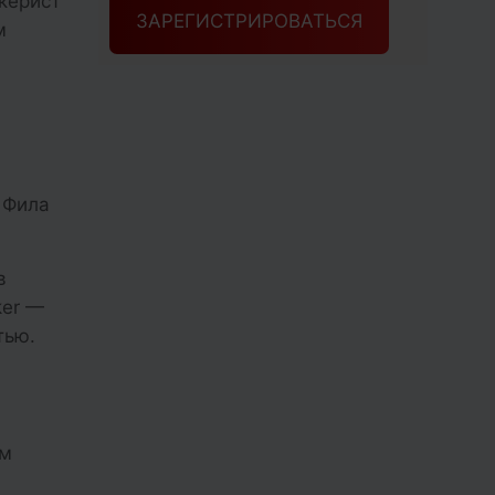
керист
ЗАРЕГИСТРИРОВАТЬСЯ
м
 Фила
в
ker —
тью.
ом