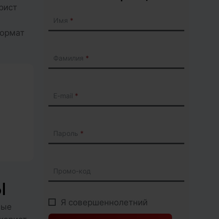
рист
Имя
формат
Фамилия
E-mail
Пароль
Промо-код
ы
Я совершеннолетний
вые