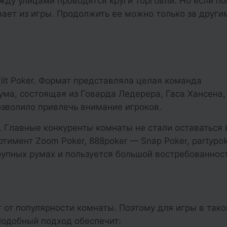
жду улицами проводятся круги торговли. Но если по
вает из игры. Продолжить ее можно только за други
Tilt Poker. Формат представляла целая команда
ума, состоящая из Говарда Ледерера, Гаса Хансена,
озволило привлечь внимание игроков.
 Главные конкуренты комнаты не стали оставаться 
ртимент Zoom Poker, 888poker — Snap Poker, partypo
крупных румах и пользуется большой востребованнос
 от популярности комнаты. Поэтому для игры в так
Подобный подход обеспечит: