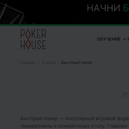
НАЧНИ
Б
ОБУЧЕНИЕ
Главная
Cтатьи
Быстрый покер
Быстрый покер — популярный игровой форма
прикреплены к конкретному столу. Главная