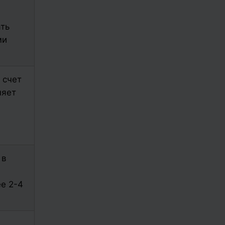
ть
ми
 счет
няет
 в
е 2-4