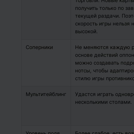
торговли. Новые карт
получить только по за
текущей раздачи. Поэ
скорость игры нельзя 
высокой.
Соперники
Не меняются каждую р
основе действий оппо
можно создавать подр
нотсы, чтобы адаптиро
стилю игры противнико
Мультитейблинг
Удастся играть одновр
несколькими столами.
Уровень поля
Более слабое, есть во