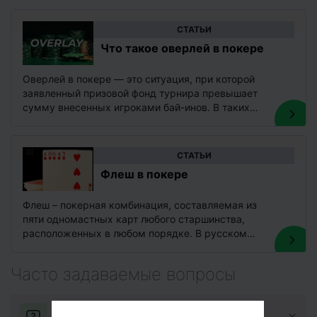
CТАТЬИ
Что такое оверлей в покере
Оверлей в покере — это ситуация, при которой
заявленный призовой фонд турнира превышает
сумму внесенных игроками бай-инов. В таких
случаях организаторы оплачивают разницу,
чтобы…
CТАТЬИ
Флеш в покере
Флеш – покерная комбинация, составляемая из
пяти одномастных карт любого старшинства,
расположенных в любом порядке. В русском
языке также распространено произношение
«флаш». Комбинация флеш…
Часто задаваемые вопросы
Можно ли использовать аддон