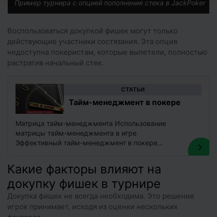
Пример турнира с опцией пополнения стека в JackPoker
Воспользоваться докупкой фишек могут только
действующие участники состязания. Эта опция
недоступна покеристам, которые вылетели, полностью
растратив начальный стек.
CТАТЬИ
Тайм-менеджмент в покере
Матрица тайм-менеджмента Использование
матрицы тайм-менеджмента в игре
Эффективный тайм-менеджмент в покере
является важным, поскольку помогает
максимизировать почасовой доход и развивает
Какие факторы влияют на
игровые навыки. Школа покера…
докупку фишек в турнире
Докупка фишек не всегда необходима. Это решение
игрок принимает, исходя из оценки нескольких