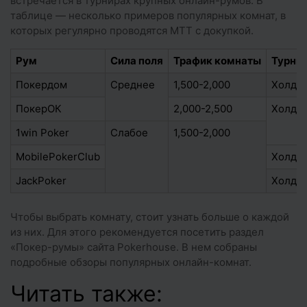
встречается в турнирах крупных онлайн-румов. В
таблице — несколько примеров популярных комнат, в
которых регулярно проводятся МТТ с докупкой.
Рум
Сила поля
Трафик комнаты
Турни
Покердом
Среднее
1,500-2,000
Холдем
ПокерОК
2,000-2,500
Холдем
1win Poker
Слабое
1,500-2,000
MobilePokerClub
Холдем
JackPoker
Холдем
Чтобы выбрать комнату, стоит узнать больше о каждой
из них. Для этого рекомендуется посетить раздел
«Покер-румы» сайта Pokerhouse. В нем собраны
подробные обзоры популярных онлайн-комнат.
Читать также: