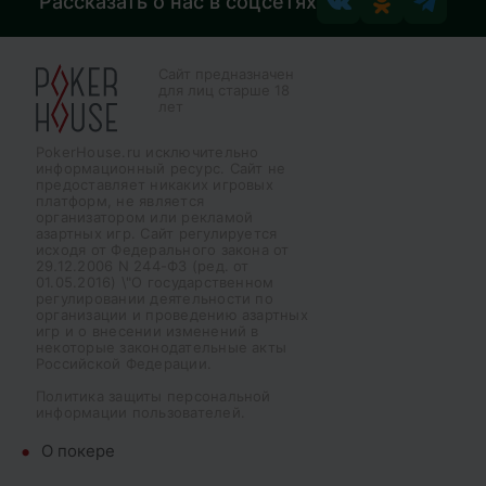
Рассказать о нас в соцсетях
Сайт предназначен
для лиц старше 18
лет
PokerHouse.ru исключительно
информационный ресурс. Сайт не
предоставляет никаких игровых
платформ, не является
организатором или рекламой
азартных игр. Сайт регулируется
исходя от Федерального закона от
29.12.2006 N 244-ФЗ (ред. от
01.05.2016) \"О государственном
регулировании деятельности по
организации и проведению азартных
игр и о внесении изменений в
некоторые законодательные акты
Российской Федерации.
Политика защиты персональной
информации пользователей.
О покере