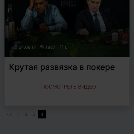
24.08.17
1987
0
Крутая развязка в покере
ПОСМОТРЕТЬ ВИДЕО
1
2
3
4