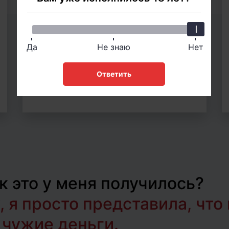
уделывает всех на
WSOP
Да
Не знаю
Нет
Ответить
ПОСМОТРЕТЬ ВИДЕО
к это у меня получилось?
, я просто представила, что
 чужие деньги.