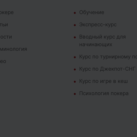
окере
Обучение
тьи
Экспресс-курс
ости
Вводный курс для
начинающих
минология
Курс по турнирному п
ео
Курс по Джекпот-СНГ
Курс по игре в кеш
Психология покера