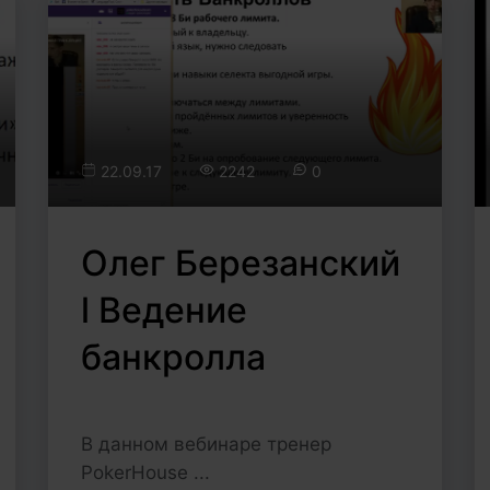
22.09.17
2242
0
Олег Березанский
l Ведение
банкролла
В данном вебинаре тренер
PokerHouse ...