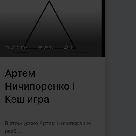
20.09.17
2332
0
Артем
Ничипоренко l
Кеш игра
В этом уроке Артем Ничипоренко
разб ...