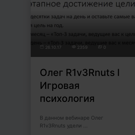
26.10.17
2359
0
Олег R1v3Rnuts l
Игровая
психология
В данном вебинаре Олег
R1v3Rnuts удели ...