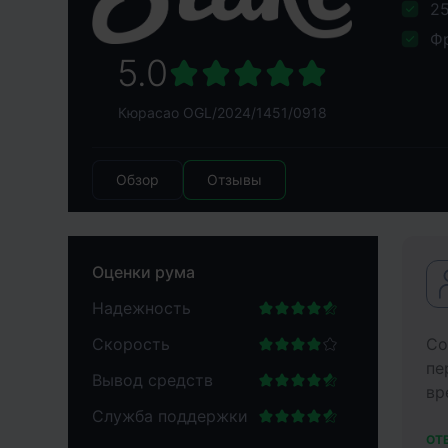
2
Ф
Кюрасао OGL/2024/1451/0918
Обзор
Отзывы
Оценки рума
Надежность
Скорость
Со
пе
Вывод средств
вр
Служба поддержки
ОТ