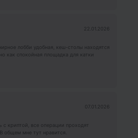
22.01.2026
нирное лобби удобная, кеш-столы находятся
 но как спокойная площадка для катки
07.01.2026
ь с криптой, все операции проходят
В общем мне тут нравится.