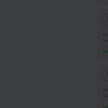
Ру
Ни
ОТ
St
уд
ОТ