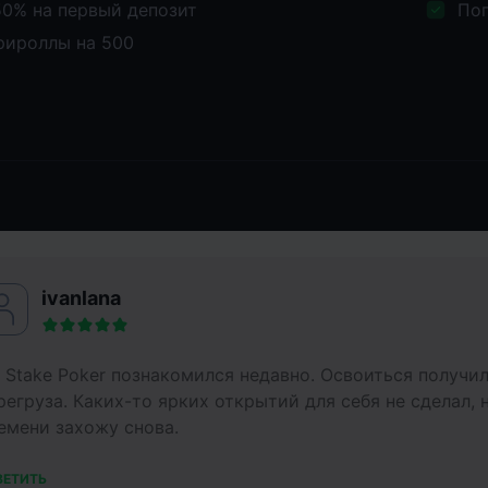
50% на первый депозит
По
рироллы на 500
ivanlana
 Stake Poker познакомился недавно. Освоиться получил
регруза. Каких-то ярких открытий для себя не сделал,
емени захожу снова.
ВЕТИТЬ