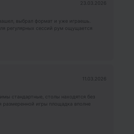
23.03.2026
 зашел, выбрал формат и уже играешь.
 Для регулярных сессий рум ощущается
11.03.2026
жимы стандартные, столы находятся без
ля размеренной игры площадка вполне