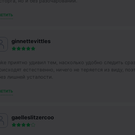
сторга, но и без разочарований.
ВЕТИТЬ
ginnettevittles
ake приятно удивил тем, насколько удобно следить ср
оисходят естественно, ничего не теряется из виду, п
без лишней усталости.
ВЕТИТЬ
gaelleslitzercoo