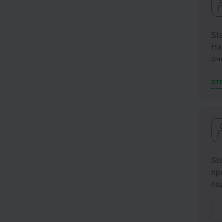
St
На
оч
ОТ
St
пр
по