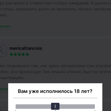
ру раз играл в Стейке без особых ожиданий. В целом
ступны, привыкать долго не пришлось. Ничего необычн
вно.
ВЕТИТЬ
mericafrancois
ake понравился тем, как здесь организован сам игров
обно, все происходит без лишних кликов. Быстро втяг
нцентрацию.
ВЕТИТЬ
Вам уже исполнилось 18 лет?
kendrickjumper