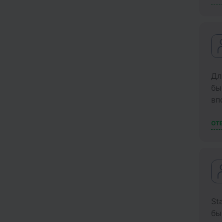
Дл
бы
вп
ОТ
St
бы