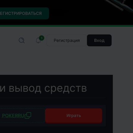
ЕГИСТРИРОВАТЬСЯ
1
Регистрация
Вход
 и вывод средств
POKERRU
Играть