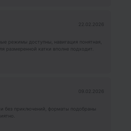
22.02.2026
ные режимы доступны, навигация понятная,
для размеренной катки вполне подходит.
09.02.2026
сии без приключений, форматы подобраны
иятно.