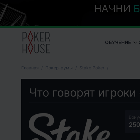
НАЧНИ
Б
ОБУЧЕНИЕ
Главная
Покер-румы
Stake Poker
Что говорят игроки 
250