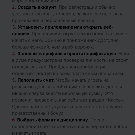
мере необходимости.
Создать аккаунт
. При регистрации обычно
указываются email, телефон, валюта счета, страна
проживания и персональные данные.
Установить приложение или открыть веб-
версию
. При наличии загружаемого клиента лучше
начать с него. Обычно в приложениях доступно
больше функций, чем в веб-версиях.
Заполнить профиль и пройти верификацию
. Если
в руме предусмотрена проверка личности, не стоит
откладывать ее. Пройденная верификация
открывает доступ ко всем платежным операциям.
Пополнить счет
. Чтобы начать играть на
реальные деньги, необходимо совершить депозит.
Можно сперва внести небольшую сумму. Это
позволит проверить, как работает раздел «Касса».
Однако важно не упустить возможность получить
приветственный бонус.
Выбрать формат и дисциплину
. После
пополнения счета останется лишь перейти в лобби
и начать играть.