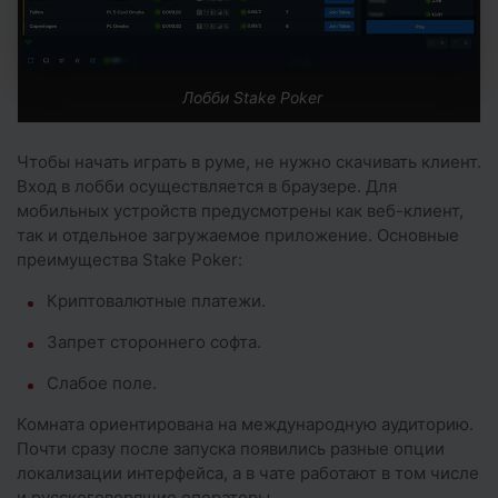
Лобби Stake Poker
Чтобы начать играть в руме, не нужно скачивать клиент.
Вход в лобби осуществляется в браузере. Для
мобильных устройств предусмотрены как веб-клиент,
так и отдельное загружаемое приложение. Основные
преимущества Stake Poker:
Криптовалютные платежи.
Запрет стороннего софта.
Слабое поле.
Комната ориентирована на международную аудиторию.
Почти сразу после запуска появились разные опции
локализации интерфейса, а в чате работают в том числе
и русскоговорящие операторы.