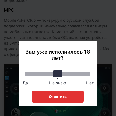
поддержкой.
MPC
MobilePokerClub — покер-рум с русской службой
поддержки, который изначально создавался для игры
на мобильных гаджетах. Клиентский софт комнаты
удастся установить на любые ОС, включая устройства
на Symbian и Java. Для ПК тоже предусмотрено
приложение, которое можно скачать на Windows и Mac
Вам уже исполнилось 18
с официального сайта.
лет?
Да
Не знаю
Нет
Ответить