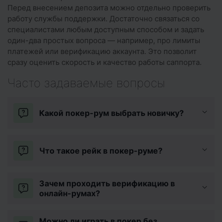
Перед внесением депозита можно отдельно проверить
работу службы поддержки. Достаточно связаться со
специалистами любым доступным способом и задать
один-два простых вопроса — например, про лимиты
платежей или верификацию аккаунта. Это позволит
сразу оценить скорость и качество работы саппорта.
Часто задаваемые вопросы
Какой покер-рум выбрать новичку?
Что такое рейк в покер-руме?
Зачем проходить верификацию в
онлайн-румах?
Можно ли играть в покер без