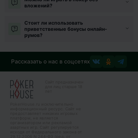
вложений?
Стоит ли использовать
приветственные бонусы онлайн-
румов?
Рассказать о нас в соцсетях
Сайт предназначен
для лиц старше 18
лет
PokerHouse.ru исключительно
информационный ресурс. Сайт не
предоставляет никаких игровых
платформ, не является
организатором или рекламой
азартных игр. Сайт регулируется
исходя от Федерального закона от
29.12.2006 N 244-ФЗ (ред. от