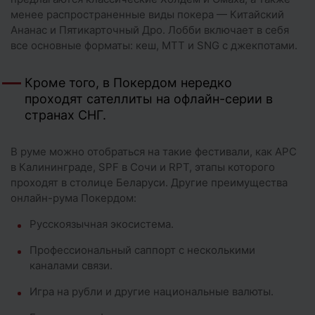
менее распространенные виды покера — Китайский
Ананас и Пятикарточный Дро. Лобби включает в себя
все основные форматы: кеш, МТТ и SNG с джекпотами.
Кроме того, в Покердом нередко
проходят сателлиты на офлайн-серии в
странах СНГ.
В руме можно отобраться на такие фестивали, как APC
в Калининграде, SPF в Сочи и RPT, этапы которого
проходят в столице Беларуси. Другие преимущества
онлайн-рума Покердом:
Русскоязычная экосистема.
Профессиональный саппорт с несколькими
каналами связи.
Игра на рубли и другие национальные валюты.