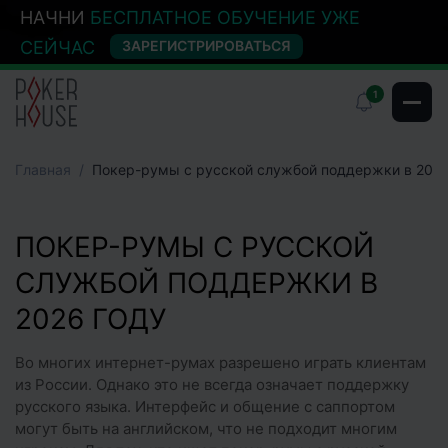
НАЧНИ
БЕСПЛАТНОЕ ОБУЧЕНИЕ УЖЕ
СЕЙЧАС
ЗАРЕГИСТРИРОВАТЬСЯ
1
Главная
Покер-румы с русской службой поддержки в 2026
ПОКЕР-РУМЫ С РУССКОЙ
СЛУЖБОЙ ПОДДЕРЖКИ В
2026 ГОДУ
Во многих интернет-румах разрешено играть клиентам
из России. Однако это не всегда означает поддержку
русского языка. Интерфейс и общение с саппортом
могут быть на английском, что не подходит многим