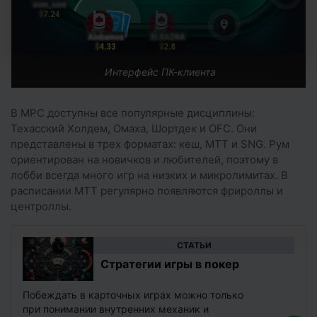
Интерфейс ПК-клиента
В MPC доступны все популярные дисциплины:
Техасский Холдем, Омаха, Шортдек и OFC. Они
представлены в трех форматах: кеш, МТТ и SNG. Рум
ориентирован на новичков и любителей, поэтому в
лобби всегда много игр на низких и микролимитах. В
расписании МТТ регулярно появляются фрироллы и
центроллы.
CТАТЬИ
Стратегии игры в покер
Побеждать в карточных играх можно только
при понимании внутренних механик и