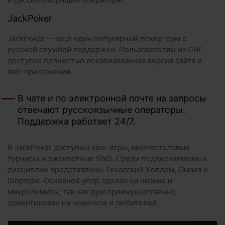
JackPoker
JackPoker — еще один популярный покер-рум с
русской службой поддержки. Пользователям из СНГ
доступна полностью локализованная версия сайта и
веб-приложения.
В чате и по электронной почте на запросы
отвечают русскоязычные операторы.
Поддержка работает 24/7.
В JackPoker доступны кеш-игры, многостоловые
турниры и джекпотные SNG. Среди поддерживаемых
дисциплин представлены Техасский Холдем, Омаха и
Шортдек. Основной упор сделан на низкие и
микролимиты, так как рум преимущественно
ориентирован на новичков и любителей.