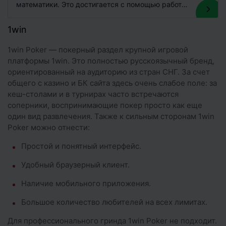
математики. Это достигается с помощью работы
над теорией, позволяющей сформировать
базовую стратегию в…
1win
1win Poker — покерный раздел крупной игровой
платформы 1win. Это полностью русскоязычный бренд,
ориентированный на аудиторию из стран СНГ. За счет
общего с казино и БК сайта здесь очень слабое поле: за
кеш-столами и в турнирах часто встречаются
соперники, воспринимающие покер просто как еще
один вид развлечения. Также к сильным сторонам 1win
Poker можно отнести:
Простой и понятный интерфейс.
Удобный браузерный клиент.
Наличие мобильного приложения.
Большое количество любителей на всех лимитах.
Для профессионального гринда 1win Poker не подходит.