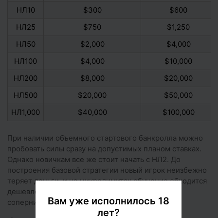
НЛ10
$300
$600
НЛ25
$750
$1,250
НЛ50
$2,000
$4,000
НЛ100
$4,000
$10,000
НЛ200
$8,000
$20,000
НЛ500
$20,000
$50,000
НЛ1,000
$40,000
$100,000
При наличии объемного стартового банкролла можно
пробовать силы сразу на допустимых планом ставках.
Однако новичкам все же стоит начать с НЛ2. До
построения базовой стратегии новый игрок неизбежно
теряет деньги, и на микролимитах обучение обходится
дешевле, чем в противостоянии с сильными
Вам уже исполнилось 18
соперниками на высоких уровнях.
лет?