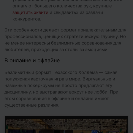
оплату от большего количества рук, крупные —
защитить эквити
и «выдавить» из раздачи
конкурентов.
Эти особенности делают формат привлекательным для
профессионалов, ценящих стратегическую глубину. Но
не менее интересны безлимитные соревнования для
любителей, приходящих за столы за эмоциями.
В онлайне и офлайне
Безлимитный формат Техасского Холдема — самая
популярная карточная игра в мире. Виртуальные и
наземные покер-румы не просто предлагают эту
дисциплину, но выстраивают вокруг нее лобби. При
этом соревнования в офлайне и онлайне имеют
существенные различия.