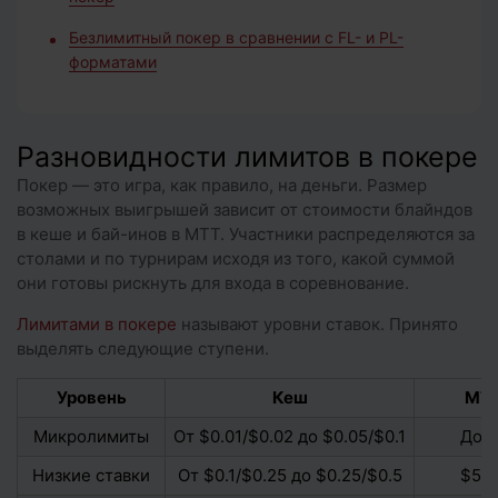
Безлимитный покер в сравнении с FL- и PL-
форматами
Разновидности лимитов в покере
Покер — это игра, как правило, на деньги. Размер
возможных выигрышей зависит от стоимости блайндов
в кеше и бай-инов в МТТ. Участники распределяются за
столами и по турнирам исходя из того, какой суммой
они готовы рискнуть для входа в соревнование.
Лимитами в покере
называют уровни ставок. Принято
выделять следующие ступени.
Уровень
Кеш
МТ
Микролимиты
От $0.01/$0.02 до $0.05/$0.1
До $
Низкие ставки
От $0.1/$0.25 до $0.25/$0.5
$5-1