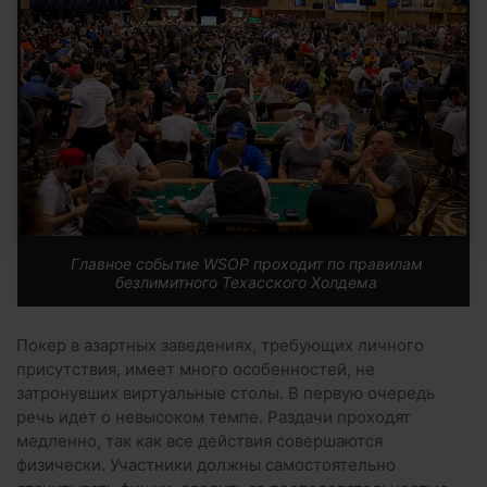
Главное событие WSOP проходит по правилам
безлимитного Техасского Холдема
Покер в азартных заведениях, требующих личного
присутствия, имеет много особенностей, не
затронувших виртуальные столы. В первую очередь
речь идет о невысоком темпе. Раздачи проходят
медленно, так как все действия совершаются
физически. Участники должны самостоятельно