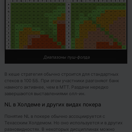
Диапазоны пуш-фолда
В кеше стратегия обычно строится для стандартных
стеков в 100 ББ. При этом участники разгоняют банк
намного активнее, чем в МТТ. Раздачи нередко
завершаются выставлениями олл-ин.
NL в Холдеме и других видах покера
Понятие NL в покере обычно ассоциируется с
Техасским Холдемом. Но оно используется и в других
разновидностях. В некоторых дисциплинах можно