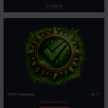
Открыть
5100+ учеников
Бесплатный курс