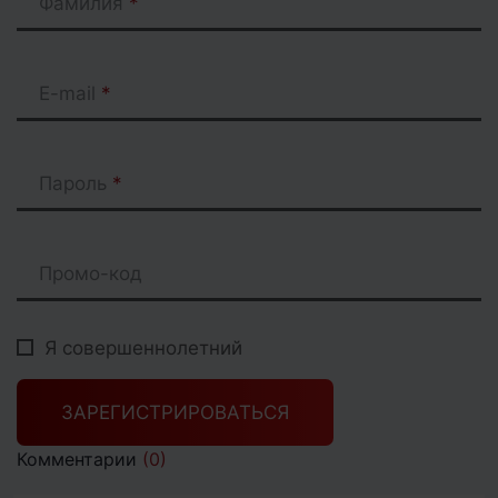
Фамилия
E-mail
Пароль
Промо-код
Я совершеннолетний
ЗАРЕГИСТРИРОВАТЬСЯ
Комментарии
(0)