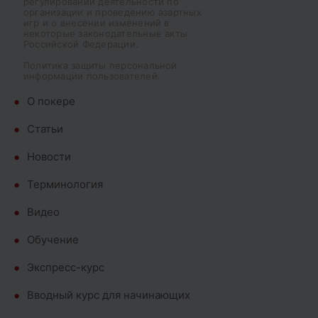
регулировании деятельности по
организации и проведению азартных
игр и о внесении изменений в
некоторые законодательные акты
Российской Федерации.
Политика защиты персональной
информации пользователей.
О покере
Cтатьи
Новости
Терминология
Видео
Обучение
Экспресс-курс
Вводный курс для начинающих