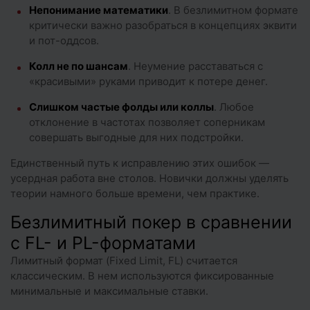
Непонимание математики
. В безлимитном формате
критически важно разобраться в концепциях эквити
и пот-оддсов.
Колл не по шансам
. Неумение расставаться с
«красивыми» руками приводит к потере денег.
Слишком частые фолды или коллы
. Любое
отклонение в частотах позволяет соперникам
совершать выгодные для них подстройки.
Единственный путь к исправлению этих ошибок —
усердная работа вне столов. Новички должны уделять
теории намного больше времени, чем практике.
Безлимитный покер в сравнении
с FL- и PL-форматами
Лимитный формат (Fixed Limit, FL) считается
классическим. В нем используются фиксированные
минимальные и максимальные ставки.