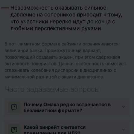
Невозможность оказывать сильное
давление на соперников приводит к тому,
что участники нередко идут до конца с
любыми перспективными руками.
В пот-лимитном формате сайзинги ограничиваются
величиной банка. Промежуточный вариант,
позволяющий создавать экшен, при этом сдерживая
активность покеристов. Данная особенность помогает
сглаживать колебания дисперсии в дисциплинах с
минимальной разницей в эквити диапазонов.
Часто задаваемые вопросы
Почему Омаха редко встречается в
безлимитном формате?
Какой винрейт считается
приемлемым для НЛ2?