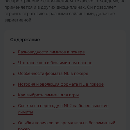
распространение с появлением Техасского Холдема, но
применяется и в других дисциплинах. Он позволяет
строить стратегию с разными сайзингами, делая ее
вариативной.
Содержание
Разновидности лимитов в покере
Что такое кэп в безлимитном покере
Особенности формата NL в покере
История и эволюция формата NL в покере
Как выбрать лимиты для игры
Советы по переходу с NL2 на более высокие
лимиты
Ошибки новичков во время игры в безлимитный
покер