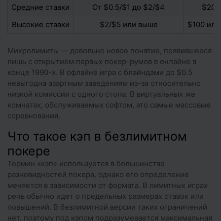
Средние ставки
От $0.5/$1 до $2/$4
$20-
Высокие ставки
$2/$5 или выше
$100 или
Микролимиты — довольно новое понятие, появившееся
лишь с открытием первых покер-румов в онлайне в
конце 1990-х. В офлайне игра с блайндами до $0.5
невыгодна азартным заведениям из-за относительно
низкой комиссии с одного стола. В виртуальных же
комнатах, обслуживаемых софтом, это самые массовые
соревнования.
Что такое кэп в безлимитном
покере
Термин «кэп» используется в большинстве
разновидностей покера, однако его определение
меняется в зависимости от формата. В лимитных играх
речь обычно идет о предельных размерах ставок или
повышений. В безлимитной версии таких ограничений
нет, поэтому под кэпом подразумевается максимальная