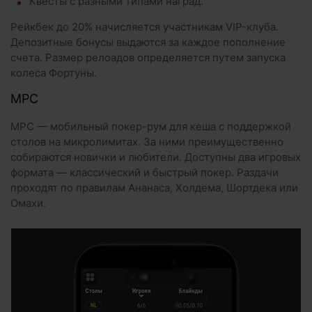
Квесты с разными типами наград.
Рейкбек до 20% начисляется участникам VIP-клуба.
Депозитные бонусы выдаются за каждое пополнение
счета. Размер релоадов определяется путем запуска
колеса Фортуны.
MPC
MPC — мобильный покер-рум для кеша с поддержкой
столов на микролимитах. За ними преимущественно
собираются новички и любители. Доступны два игровых
формата — классический и быстрый покер. Раздачи
проходят по правилам Ананаса, Холдема, Шортдека или
Омахи.