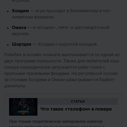
игроков.
Холдем
— игра проходит в безлимитном и пот-
лимитном форматах.
Омаха
— в четырех-, пяти- и шестикарточной
версиях.
Шортдек
— Холдем с короткой колодой.
Рейкбек в онлайн-комнате выплачивается по одной из
двух программ лояльности. Также для любителей кеш-
покера периодически запускаются рейк-гонки с
крупными призовыми фондами. На регулярной основе
за столами Холдема и Омахи разыгрываются бэдбит-
джекпоты.
CТАТЬИ
Что такое «телефон» в покере
При чтении теоретических материалов новичок
может столкнуться со множеством незнакомых