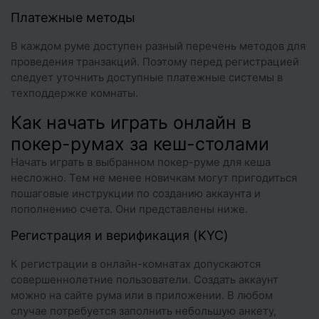
Платежные методы
В каждом руме доступен разный перечень методов для
проведения транзакций. Поэтому перед регистрацией
следует уточнить доступные платежные системы в
техподдержке комнаты.
Как начать играть онлайн в
покер-румах за кеш-столами
Начать играть в выбранном покер-руме для кеша
несложно. Тем не менее новичкам могут пригодиться
пошаговые инструкции по созданию аккаунта и
пополнению счета. Они представлены ниже.
Регистрация и верификация (KYC)
К регистрации в онлайн-комнатах допускаются
совершеннолетние пользователи. Создать аккаунт
можно на сайте рума или в приложении. В любом
случае потребуется заполнить небольшую анкету,