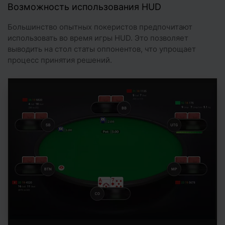
Возможность использования HUD
Большинство опытных покеристов предпочитают
использовать во время игры HUD. Это позволяет
выводить на стол статы оппонентов, что упрощает
процесс принятия решений.