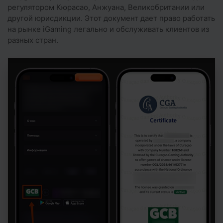
регулятором Кюрасао, Анжуана, Великобритании или
другой юрисдикции. Этот документ дает право работать
на рынке iGaming легально и обслуживать клиентов из
разных стран.