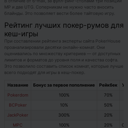
В отличие от 6-max, за фулл-ринг-столами три позиции
MP и две UTG. Соперникам не нужно часто вносить
блайнды. Это позволяет вести более тайтовую игру.
Рейтинг лучших покер-румов для
кеш-игры
При составлении рейтинга эксперты сайта PokerHouse
проанализировали десятки онлайн-комнат. Они
оценивались по множеству критериев — от доступных
лимитов и форматов до уровня поля и качества софта.
Это позволило составить список комнат, которые лучше
всего подходят для игры в кеш-покер.
Название
Бонус за первое пополнение
Рейкбек
Ур
Pokerdom
100%
70%
BCPoker
10%
50%
JackPoker
300%
20%
MPC
100%
20%
Оч