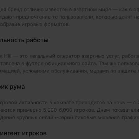
ня бренд отлично известен в азартном мире — как в оф
тдают предпочтение те пользователи, которые ценят н
образие игровых форматов.
льность работы
am Hill — это легальный оператор азартных услуг, раб
тавлена в футере официального сайта. Там же пользо
мацией, условиями обслуживания, мерами по защите л
ик рума
гровой активности в комнате приходится на ночь — с 2
аются примерно 5,000-6,000 игроков. Днем показатели
дения крупных онлайн-серий пиковые значения трафика
ингент игроков