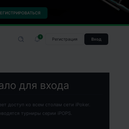
ЕГИСТРИРОВАТЬСЯ
1
Регистрация
Вход
кало для входа
ет доступ ко всем столам сети iPoker.
водятся турниры серии iPOPS.