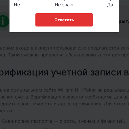
Нет
Не знаю
Да
Ответить
Регистрация в руме William Hill Poker закрыт
ервом входе в аккаунт пользователю предлагается ус
яц. Также можно прикрепить банковскую карту для пр
рификация учетной записи в
ь на официальном сайте William Hill Poker на реальные
нения счета. Верификация аккаунта необходима для в
ердить свою личность и адрес проживания. Для этого
енты:
Скан-копию паспорта — с фото, именем и фамилией.