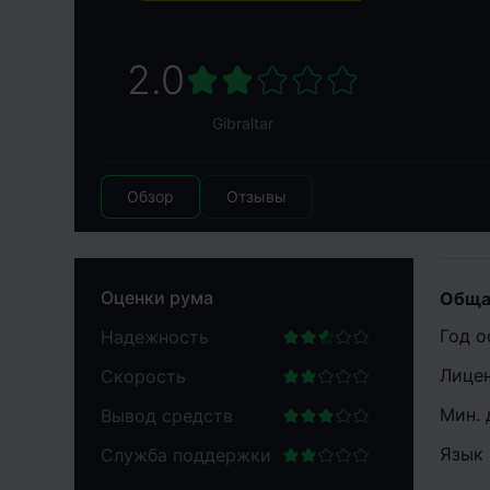
Gibraltar
Обзор
Отзывы
Оценки рума
Обща
Год о
Надежность
Лице
Скорость
Мин. 
Вывод средств
Язык
Служба поддержки