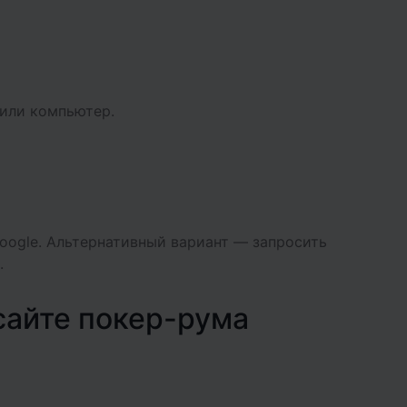
 или компьютер.
oogle. Альтернативный вариант — запросить
.
сайте покер-рума