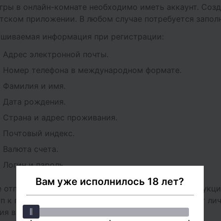
гры в онлайн-комнате необходимо иметь аккаунт. Созд
тском приложении. В любом случае потребуется запол
ашиваемая информация при регистрации:
Адрес электронной почты.
Номер телефона в международном формате.
Фамилия и имя.
Дата рождения.
Страна и адрес проживания.
Почтовый индекс.
Валюта счета.
Логин и пароль.
Вам уже исполнилось 18 лет?
 отправки данных на почту придет письмо с инструкци
п к полному функционалу покерной площадки — от лич
ия в промоакциях и лидербордах.