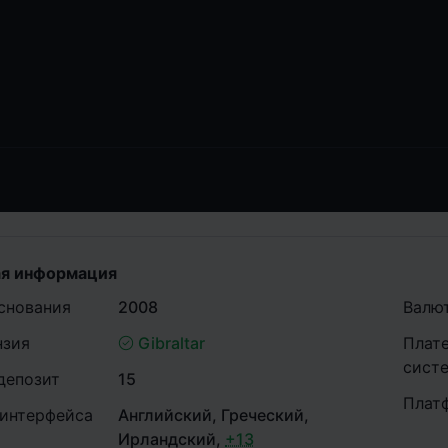
я информация
снования
2008
Валю
нзия
Gibraltar
Плат
сист
депозит
15
Плат
 интерфейса
Английский
Греческий
Ирландский
+13