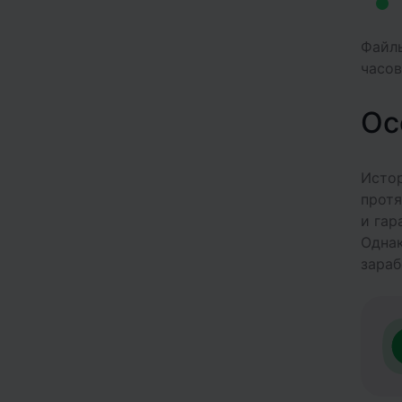
Файлы
часов
Ос
Истор
протя
и гар
Однак
зараб