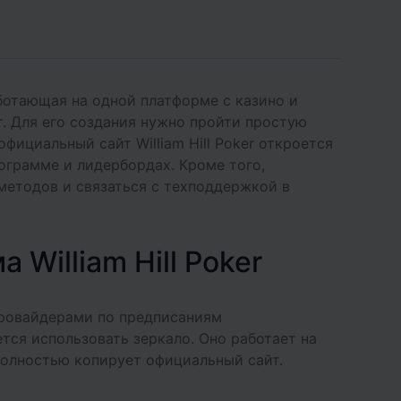
ботающая на одной платформе с казино и
. Для его создания нужно пройти простую
фициальный сайт William Hill Poker откроется
рограмме и лидербордах. Кроме того,
методов и связаться с техподдержкой в
William Hill Poker
провайдерами по предписаниям
тся использовать зеркало. Оно работает на
 полностью копирует официальный сайт.