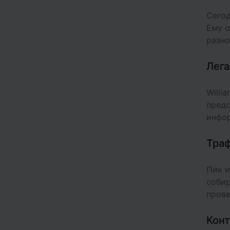
Сегод
Ему о
разно
Лега
Willi
предс
инфор
Траф
Пик и
собир
прове
Конт