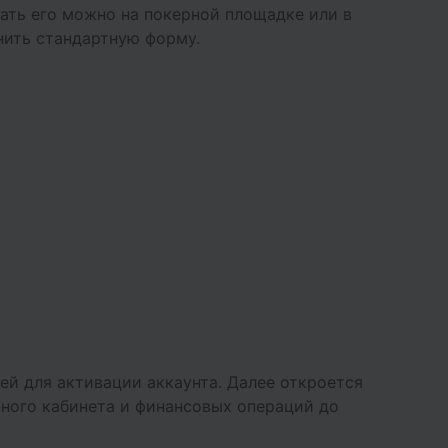
ать его можно на покерной площадке или в
нить стандартную форму.
ей для активации аккаунта. Далее откроется
ного кабинета и финансовых операций до