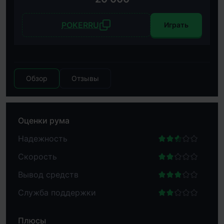
POKERRU
Играть
Обзор
Отзывы
Оценки рума
Надежность
Скорость
Вывод средств
Служба поддержки
Плюсы