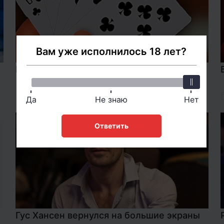
Вам уже исполнилось 18 лет?
Комбинация Стрит Флеш в покере
19.03.18
12076
0
Да
Не знаю
Нет
Ответить
Гус Хансен вернулся на большие экраны