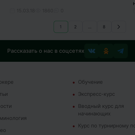
15.03.18
1860
0
1
2
…
8
Рассказать о нас в соцсетях
окере
Обучение
тьи
Экспресс-курс
ости
Вводный курс для
начинающих
минология
Курс по турнирному п
ео