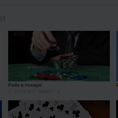
ии
Рейз в покере
22.03.18
26096
0