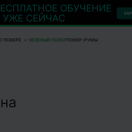
ЕСПЛАТНОЕ ОБУЧЕНИЕ
ЗАР
УЖЕ СЕЙЧАС
О ПОКЕРЕ
ЗЕЛЕНЫЙ ПОКЕР
ПОКЕР-РУМЫ
ина