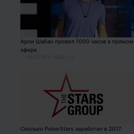
Арли Шабан провел 1000 часов в прямом
эфире
19.03.18
1942
0
Сколько PokerStars заработал в 2017