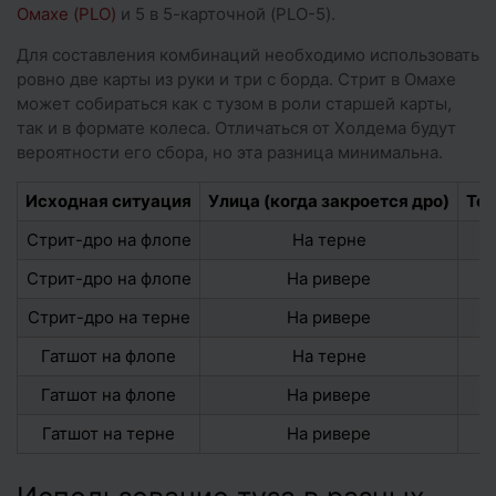
Омахе (PLO)
и 5 в 5-карточной (PLO-5).
Для составления комбинаций необходимо использовать
ровно две карты из руки и три с борда. Стрит в Омахе
может собираться как с тузом в роли старшей карты,
так и в формате колеса. Отличаться от Холдема будут
вероятности его сбора, но эта разница минимальна.
Исходная ситуация
Улица (когда закроется дро)
Тех
Стрит-дро на флопе
На терне
Стрит-дро на флопе
На ривере
Стрит-дро на терне
На ривере
Гатшот на флопе
На терне
Гатшот на флопе
На ривере
Гатшот на терне
На ривере