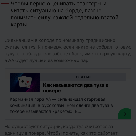
Чтобы верно оценивать стартеры и
читать ситуацию на борде, важно
понимать силу каждой отдельно взятой
карты.
Сильнейшим в колоде по номиналу традиционно
считается туз. К примеру, если никто не собрал готовую
руку, его обладатель заберет банк, имея старшую карту,
а AA будет лучшей из возможных пар.
CТАТЬИ
Как называются два туза в
покере
Карманная пара АА — сильнейшая стартовая
комбинация. В русскоязычном сленге два туза в
покере называются «ракеты». В
англоговорящем сообществе приняты такие
термины, как Bullets…
Но существуют ситуации, когда туз считается за
единицу в покере. Чтобы понять, как это работает,