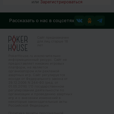
или
Зарегистрироваться
Рассказать о нас в соцсетях
Сайт предназначен
для лиц старше 18
лет
PokerHouse.ru исключительно
информационный ресурс. Сайт не
предоставляет никаких игровых
платформ, не является
организатором или рекламой
азартных игр. Сайт регулируется
исходя от Федерального закона от
29.12.2006 N 244-ФЗ (ред. от
01.05.2016) \"О государственном
регулировании деятельности по
организации и проведению азартных
игр и о внесении изменений в
некоторые законодательные акты
Российской Федерации.
Политика защиты персональной