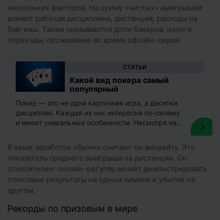
нескольких факторов. На сумму «чистых» выигрышей
влияют рабочая дисциплина, дистанция, расходы на
бай-ины. Также сказываются доли бэкеров, налоги,
переезды, проживание во время офлайн-серий.
CТАТЬИ
Какой вид покера самый
популярный
Покер — это не одна карточная игра, а десятки
дисциплин. Каждая из них интересна по-своему
и имеет уникальные особенности. Несмотря на
это, некоторые дисциплины…
В кеше заработок обычно считают по винрейту. Это
показатель среднего выигрыша на дистанции. Он
относителен: онлайн-регуляр может демонстрировать
плюсовые результаты на одном лимите и убытки на
другом.
Рекорды по призовым в мире