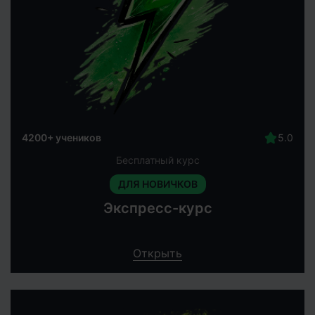
4200+ учеников
Бесплатный курс
ДЛЯ НОВИЧКОВ
Экспресс-курс
Открыть