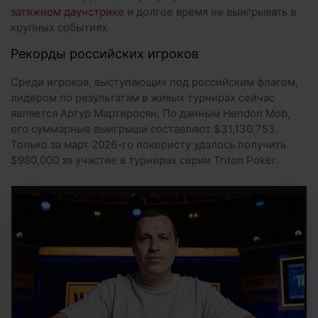
затяжном даунстрике
и долгое время не выигрывать в
крупных событиях.
Рекорды российских игроков
Среди игроков, выступающих под российским флагом,
лидером по результатам в живых турнирах сейчас
является Артур Мартиросян. По данным Hendon Mob,
его суммарные выигрыши составляют $31,130,753.
Только за март 2026-го покеристу удалось получить
$980,000 за участие в турнирах серии Triton Poker.