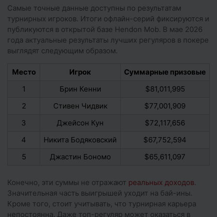
Самые точные данные доступны по результатам
турнирных игроков. Итоги офлайн-серий фиксируются и
публикуются в открытой базе Hendon Mob. В мае 2026
года актуальные результаты лучших регуляров в покере
выглядят следующим образом.
Место
Игрок
Суммарные призовые
1
Брин Кенни
$81,011,995
2
Стивен Чидвик
$77,001,909
3
Джейсон Кун
$72,117,656
4
Никита Бодяковский
$67,752,594
5
Джастин Бономо
$65,611,097
Конечно, эти суммы не отражают
реальных доходов
.
Значительная часть выигрышей уходит на бай-ины.
Кроме того, стоит учитывать, что турнирная карьера
непостоянна. Даже топ-регуляр может оказаться в