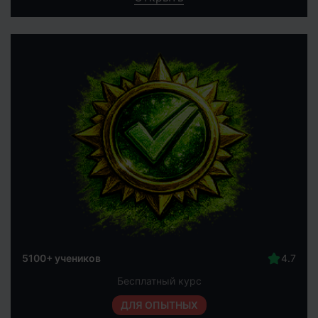
5100+ учеников
Бесплатный курс
ДЛЯ ОПЫТНЫХ