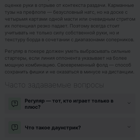
оценке руки в отрыве от контекста раздачи. Карманные
тузы на префлопе — безусловный натс, но на доске с
четырьмя картами одной масти или очевидным стритом
их потенциал резко падает. Поэтому всегда стоит
учитывать не только силу собственной руки, но и
текстуру борда в сочетании с диапазонами соперников.
Регуляр в покере должен уметь выбрасывать сильные
стартеры, если линия оппонента указывает на более
мощную комбинацию. Своевременный фолд — способ
сохранить фишки и не оказаться в минусе на дистанции.
Часто задаваемые вопросы
Регуляр — тот, кто играет только в
плюс?
Что такое даунстрик?