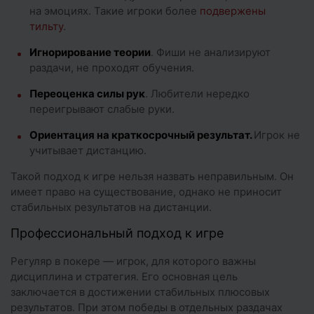
на эмоциях. Такие игроки более
подвержены
тильту
.
Игнорирование теории
. Фиши не анализируют
раздачи, не проходят обучения.
Переоценка силы рук
. Любители нередко
переигрывают слабые руки.
Ориентация на краткосрочный результат.
Игрок не
учитывает дистанцию.
Такой подход к игре нельзя назвать неправильным. Он
имеет право на существование, однако не приносит
стабильных результатов на дистанции.
Профессиональный подход к игре
Регуляр в покере — игрок, для которого важны
дисциплина и стратегия. Его основная цель
заключается в достижении стабильных плюсовых
результатов. При этом победы в отдельных раздачах