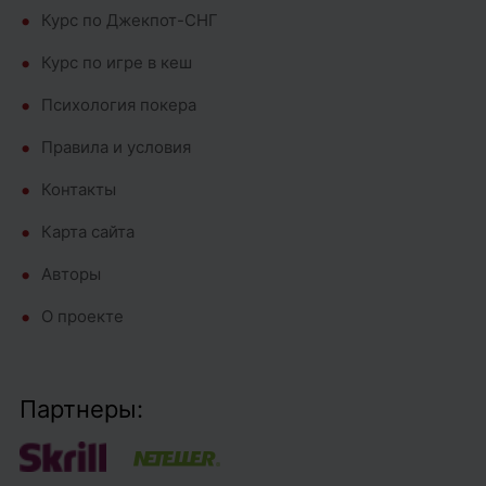
Курс по Джекпот-СНГ
Курс по игре в кеш
Психология покера
Правила и условия
Контакты
Карта сайта
Авторы
О проекте
Партнеры: