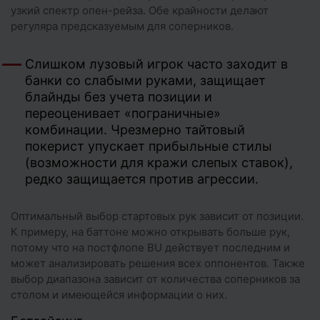
узкий спектр опен-рейза. Обе крайности делают
регуляра предсказуемым для соперников.
Слишком лузовый игрок часто заходит в
банки со слабыми руками, защищает
блайнды без учета позиции и
переоценивает «пограничные»
комбинации. Чрезмерно тайтовый
покерист упускает прибыльные стилы
(возможности для кражи слепых ставок),
редко защищается против агрессии.
Оптимальный выбор стартовых рук зависит от позиции.
К примеру, на баттоне можно открывать больше рук,
потому что на постфлопе BU действует последним и
может анализировать решения всех оппонентов. Также
выбор диапазона зависит от количества соперников за
столом и имеющейся информации о них.