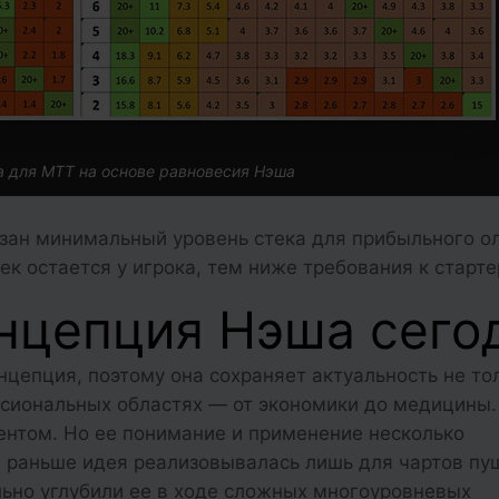
 для МТТ на основе равновесия Нэша
зан минимальный уровень стека для прибыльного о
к остается у игрока, тем ниже требования к старте
онцепция Нэша сего
цепция, поэтому она сохраняет актуальность не то
ссиональных областях — от экономики до медицины.
ентом. Но ее понимание и применение несколько
и раньше идея реализовывалась лишь для чартов п
ельно углубили ее в ходе сложных многоуровневых