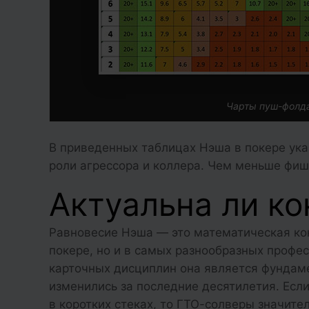
Чарты пуш-фолда
В приведенных таблицах Нэша в покере ука
роли агрессора и коллера. Чем меньше фише
Актуальна ли к
Равновесие Нэша — это математическая кон
покере, но и в самых разнообразных профе
карточных дисциплин она является фундам
изменились за последние десятилетия. Есл
в коротких стеках, то ГТО-солверы значит