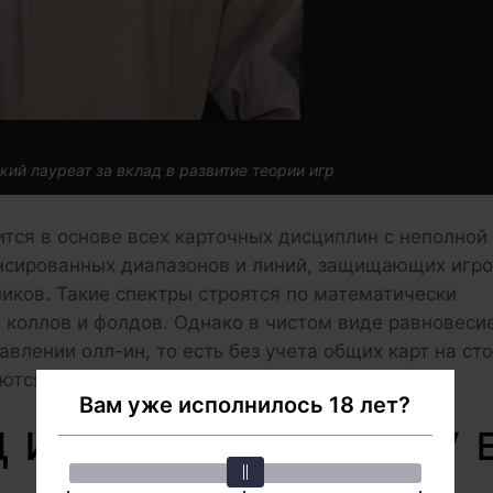
ий лауреат за вклад в развитие теории игр
тся в основе всех карточных дисциплин с неполной
нсированных диапазонов и линий, защищающих игро
иков. Такие спектры строятся по математически
 коллов и фолдов. Однако в чистом виде равновеси
авлении олл-ин, то есть без учета общих карт на сто
ются в поздних стадиях турниров.
Вам уже исполнилось 18 лет?
 и чартов по Нэшу 