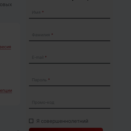
товых
Имя
Фамилия
весия
E-mail
Пароль
цепции
Промо-код
Я совершеннолетний