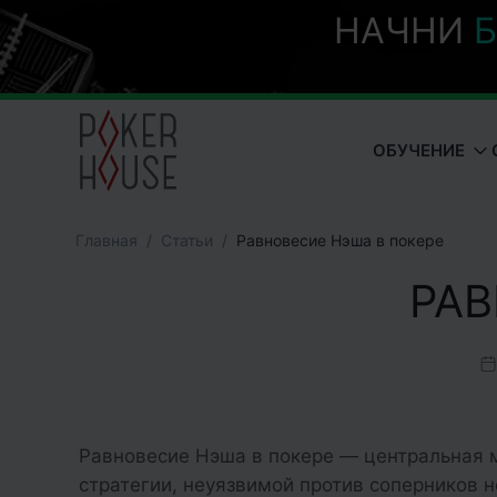
НАЧНИ
Б
ОБУЧЕНИЕ
Главная
Cтатьи
Равновесие Нэша в покере
РАВ
Равновесие Нэша в покере — центральная м
стратегии, неуязвимой против соперников н