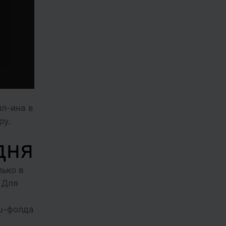
лл-ина в
ру.
дня
лько в
 Для
уш-фолда