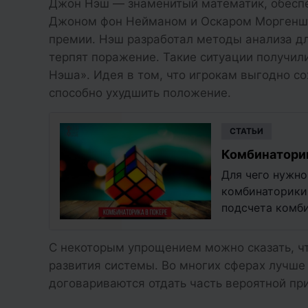
Джон Нэш — знаменитый математик, обеспе
Джоном фон Нейманом и Оскаром Моргеншт
премии. Нэш разработал методы анализа дл
терпят поражение. Такие ситуации получил
Нэша». Идея в том, что игрокам выгодно с
способно ухудшить положение.
CТАТЬИ
Комбинаторик
Для чего нужно
комбинаторики
подсчета комб
рассчитывать…
С некоторым упрощением можно сказать, чт
развития системы. Во многих сферах лучше 
договариваются отдать часть вероятной п