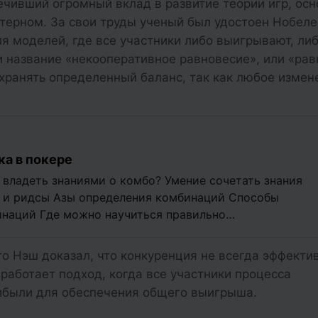
чивший огромный вклад в развитие теории игр, ос
ерном. За свои труды ученый был удостоен Нобеле
я моделей, где все участники либо выигрывают, ли
и название «некооперативное равновесие», или «ра
охранять определенный баланс, так как любое измен
а в покере
 владеть знаниями о комбо? Умение сочетать знания
 и ридсы Азы определения комбинаций Способы
инаций Где можно научиться правильно
о Нэш доказал, что конкуренция не всегда эффекти
работает подход, когда все участники процесса
рибыли для обеспечения общего выигрыша.