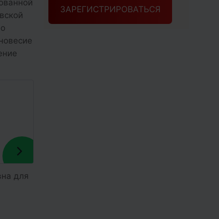
нованной
ЗАРЕГИСТРИРОВАТЬСЯ
вской
бо
вновесие
ение
вна для