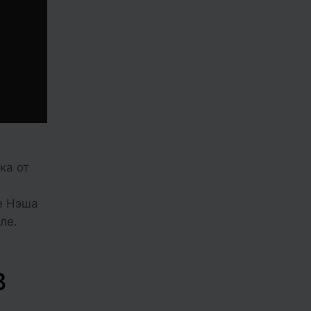
ка от
е Нэша
ле.
в