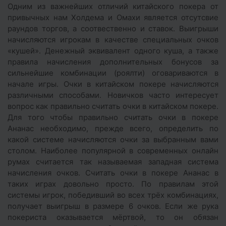
Одним из важнейших отличий китайского покера от
привычных нам Холдема и Омахи является отсутсвие
раундов торгов, а соотвественно и ставок. Выигрыши
начисляются игрокам в качестве специальных очков
«кушей». Денежный эквивалент одного куша, а также
правила начисления дополнительных бонусов за
сильнейшие комбинации (роялти) оговариваются в
начале игры. Очки в китайском покере начисляются
различными способами. Новичков часто интересует
вопрос как правильно считать очки в китайском покере.
Для того чтобы правильно считать очки в покере
Ананас необходимо, прежде всего, определить по
какой системе начисляются очки за выбранным вами
столом. Наиболее популярной в современных онлайн
румах считается так называемая западная система
начисления очков. Считать очки в покере Ананас в
таких играх довольно просто. По правилам этой
системы игрок, победивший во всех трёх комбинациях,
получает выигрыш в размере 6 очков. Если же рука
покериста оказывается мёртвой, то он обязан