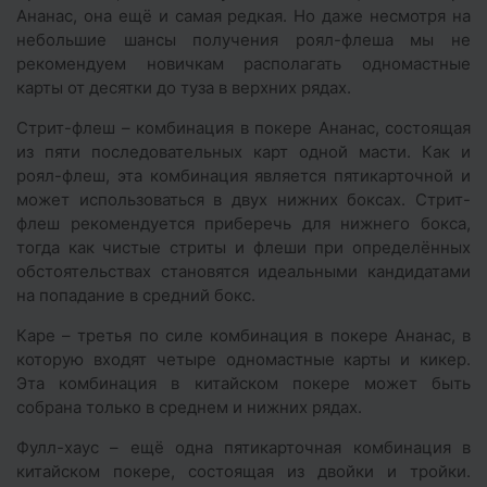
Ананас, она ещё и самая редкая. Но даже несмотря на
небольшие шансы получения роял-флеша мы не
рекомендуем новичкам располагать одномастные
карты от десятки до туза в верхних рядах.
Стрит-флеш – комбинация в покере Ананас, состоящая
из пяти последовательных карт одной масти. Как и
роял-флеш, эта комбинация является пятикарточной и
может использоваться в двух нижних боксах. Стрит-
флеш рекомендуется приберечь для нижнего бокса,
тогда как чистые стриты и флеши при определённых
обстоятельствах становятся идеальными кандидатами
на попадание в средний бокс.
Каре – третья по силе комбинация в покере Ананас, в
которую входят четыре одномастные карты и кикер.
Эта комбинация в китайском покере может быть
собрана только в среднем и нижних рядах.
Фулл-хаус – ещё одна пятикарточная комбинация в
китайском покере, состоящая из двойки и тройки.