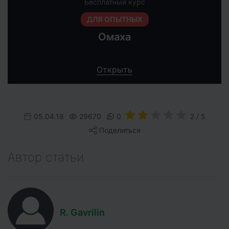
Бесплатный курс
ДЛЯ ОПЫТНЫХ
Омаха
Открыть
05.04.18
29670
0
2 / 5
Поделиться
Автор статьи
R. Gavrilin