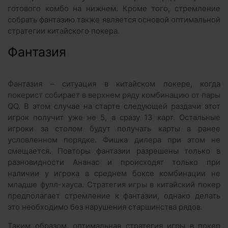
готового комбо на нижнем. Кроме того, стремление
собрать фантазию также является основой оптимальной
стратегии китайского покера.
Фантазия
Фантазия – ситуация в китайском покере, когда
покерист собирает в верхнем ряду комбинацию от пары
QQ. В этом случае на старте следующей раздачи этот
игрок получит уже не 5, а сразу 13 карт. Остальные
игроки за столом будут получать карты в ранее
условленном порядке. Фишка дилера при этом не
смещается. Повторы фантазии разрешены только в
разновидности Ананас и происходят только при
наличии у игрока в среднем боксе комбинации не
младше фулл-хауса. Стратегия игры в китайский покер
предполагает стремление к фантазии, однако делать
это необходимо без нарушения старшинства рядов.
Таким образом, оптимальная стратегия игры в покер