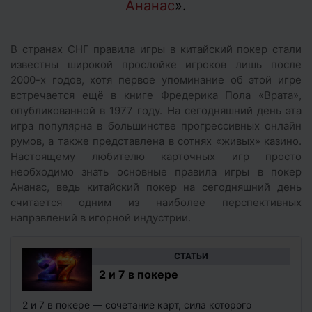
Ананас
».
В странах СНГ правила игры в китайский покер стали
известны широкой прослойке игроков лишь после
2000-х годов, хотя первое упоминание об этой игре
встречается ещё в книге Фредерика Пола «Врата»,
опубликованной в 1977 году. На сегодняшний день эта
игра популярна в большинстве прогрессивных онлайн
румов, а также представлена в сотнях «живых» казино.
Настоящему любителю карточных игр просто
необходимо знать основные правила игры в покер
Ананас, ведь китайский покер на сегодняшний день
считается одним из наиболее перспективных
направлений в игорной индустрии.
CТАТЬИ
2 и 7 в покере
2 и 7 в покере — сочетание карт, сила которого