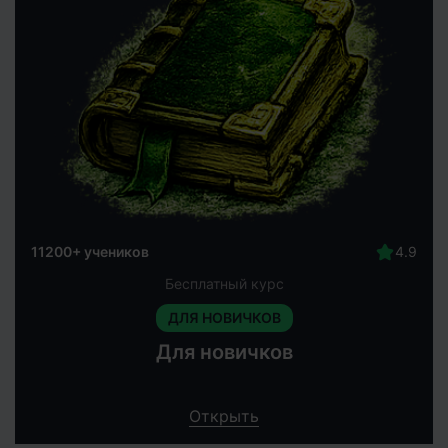
11200+ учеников
Бесплатный курс
ДЛЯ НОВИЧКОВ
Для новичков
Открыть