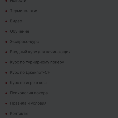
Новости
Терминология
Видео
Обучение
Экспресс-курс
Вводный курс для начинающих
Курс по турнирному покеру
Курс по Джекпот-СНГ
Курс по игре в кеш
Психология покера
Правила и условия
Контакты