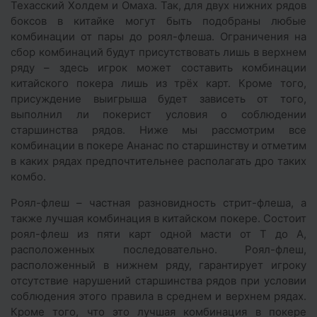
Техасский Холдем и Омаха. Так, для двух нижних рядов
боксов в китайке могут быть подобраны любые
комбинации от пары до роял-флеша. Ограничения на
сбор комбинаций будут присутствовать лишь в верхнем
ряду – здесь игрок может составить комбинации
китайского покера лишь из трёх карт. Кроме того,
присуждение выигрыша будет зависеть от того,
выполнил ли покерист условия о соблюдении
старшинства рядов. Ниже мы рассмотрим все
комбинации в покере Ананас по старшинству и отметим
в каких рядах предпочтительнее располагать дро таких
комбо.
Роял-флеш – частная разновидность стрит-флеша, а
также лучшая комбинация в китайском покере. Состоит
роял-флеш из пяти карт одной масти от Т до А,
расположенных последовательно. Роял-флеш,
расположенный в нижнем ряду, гарантирует игроку
отсутствие нарушений старшинства рядов при условии
соблюдения этого правила в среднем и верхнем рядах.
Кроме того, что это лучшая комбинация в покере