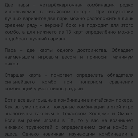
Две пары – четырёхкарточная комбинация, редко
используемая в китайском покере. При отсутствии
лучших вариантов две пары можно расположить в лишь
среднем ряду – верхний бокс не подходит для этого
комбо, а для нижнего из 13 карт определённо можно
подобрать лучший вариант.
Пара – две карты одного достоинства. Обладает
наименьшим игровым весом и приносит минимум
очков.
Старшая карта – помогает определить обладателя
сильнейшего комбо при попарном сравнении
комбинаций у участников раздачи.
Вот и все выигрышные комбинации в китайском покере.
Как вы уже поняли, покерные комбинации в этой игре
аналогичны таковым в Техасском Холдеме и Омахе.
Если вы ранее играли в ТХ, то у вас не возникнет
никаких трудностей с определением силы комбо и
здесь. Однако новичкам, изучающим комбинации в