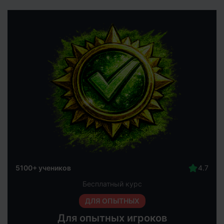
5100+ учеников
Бесплатный курс
ДЛЯ ОПЫТНЫХ
Для опытных игроков