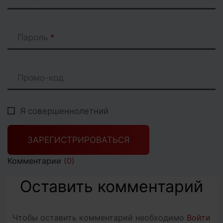
Пароль
Промо-код
Я совершеннолетний
ЗАРЕГИСТРИРОВАТЬСЯ
Комментарии
(0)
Оставить комментарий
Чтобы оставить комментарий необходимо
Войти