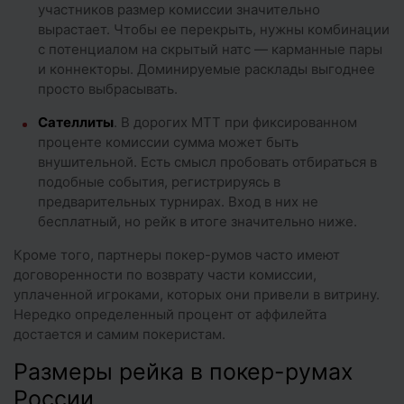
участников размер комиссии значительно
вырастает. Чтобы ее перекрыть, нужны комбинации
с потенциалом на скрытый натс — карманные пары
и коннекторы. Доминируемые расклады выгоднее
просто выбрасывать.
Сателлиты
. В дорогих МТТ при фиксированном
проценте комиссии сумма может быть
внушительной. Есть смысл пробовать отбираться в
подобные события, регистрируясь в
предварительных турнирах. Вход в них не
бесплатный, но рейк в итоге значительно ниже.
Кроме того, партнеры покер-румов часто имеют
договоренности по возврату части комиссии,
уплаченной игроками, которых они привели в витрину.
Нередко определенный процент от аффилейта
достается и самим покеристам.
Размеры рейка в покер-румах
России