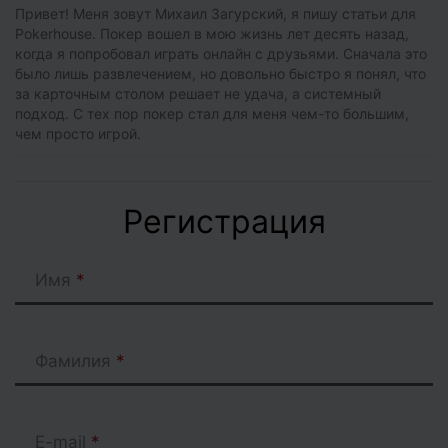
Привет! Меня зовут Михаил Загурский, я пишу статьи для
Pokerhouse. Покер вошел в мою жизнь лет десять назад,
когда я попробовал играть онлайн с друзьями. Сначала это
было лишь развлечением, но довольно быстро я понял, что
за карточным столом решает не удача, а системный
подход. С тех пор покер стал для меня чем-то большим,
чем просто игрой.
Регистрация
Имя
Фамилия
E-mail