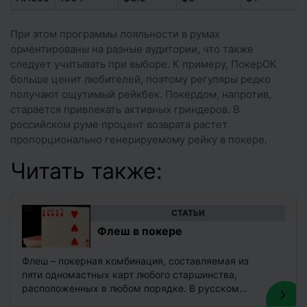
При этом программы лояльности в румах
ориентированы на разные аудитории, что также
следует учитывать при выборе. К примеру, ПокерОК
больше ценит любителей, поэтому регуляры редко
получают ощутимый рейкбек. Покердом, напротив,
старается привлекать активных гриндеров. В
российском руме процент возврата растет
пропорционально генерируемому рейку в покере.
Читать также:
CТАТЬИ
Флеш в покере
Флеш – покерная комбинация, составляемая из
пяти одномастных карт любого старшинства,
расположенных в любом порядке. В русском
языке также распространено произношение