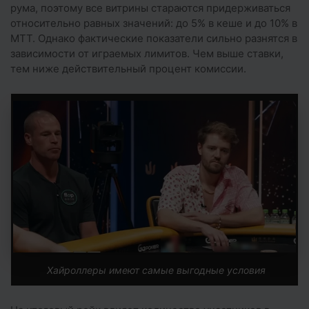
рума, поэтому все витрины стараются придерживаться
относительно равных значений: до 5% в кеше и до 10% в
МТТ. Однако фактические показатели сильно разнятся в
зависимости от играемых лимитов. Чем выше ставки,
тем ниже действительный процент комиссии.
Хайроллеры имеют самые выгодные условия