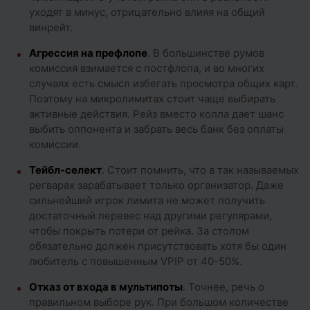
уходят в минус, отрицательно влияя на общий
винрейт.
Агрессия на префлопе
. В большинстве румов
комиссия взимается с постфлопа, и во многих
случаях есть смысл избегать просмотра общих карт.
Поэтому на микролимитах стоит чаще выбирать
активные действия. Рейз вместо колла дает шанс
выбить оппонента и забрать весь банк без оплаты
комиссии.
Тейбл-селект
. Стоит помнить, что в так называемых
регварах зарабатывает только организатор. Даже
сильнейший игрок лимита не может получить
достаточный перевес над другими регулярами,
чтобы покрыть потери от рейка. За столом
обязательно должен присутствовать хотя бы один
любитель с повышенным VPIP от 40-50%.
Отказ от входа в мультипоты
. Точнее, речь о
правильном выборе рук. При большом количестве