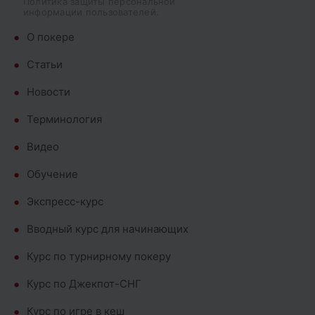
Политика защиты персональной
информации пользователей.
О покере
Cтатьи
Новости
Терминология
Видео
Обучение
Экспресс-курс
Вводный курс для начинающих
Курс по турнирному покеру
Курс по Джекпот-СНГ
Курс по игре в кеш