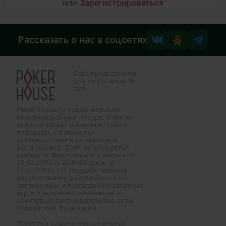
или
Зарегистрироваться
Рассказать о нас в соцсетях
Сайт предназначен
для лиц старше 18
лет
PokerHouse.ru исключительно
информационный ресурс. Сайт не
предоставляет никаких игровых
платформ, не является
организатором или рекламой
азартных игр. Сайт регулируется
исходя от Федерального закона от
29.12.2006 N 244-ФЗ (ред. от
01.05.2016) \"О государственном
регулировании деятельности по
организации и проведению азартных
игр и о внесении изменений в
некоторые законодательные акты
Российской Федерации.
Политика защиты персональной