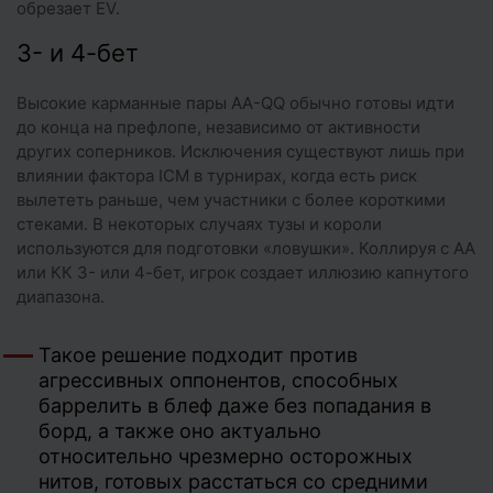
обрезает EV.
3- и 4-бет
Высокие карманные пары AA-QQ обычно готовы идти
до конца на префлопе, независимо от активности
других соперников. Исключения существуют лишь при
влиянии фактора ICM в турнирах, когда есть риск
вылететь раньше, чем участники с более короткими
стеками. В некоторых случаях тузы и короли
используются для подготовки «ловушки». Коллируя с АА
или КК 3- или 4-бет, игрок создает иллюзию капнутого
диапазона.
Такое решение подходит против
агрессивных оппонентов, способных
баррелить в блеф даже без попадания в
борд, а также оно актуально
относительно чрезмерно осторожных
нитов, готовых расстаться со средними