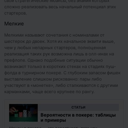
свои стратегические нюансы, без знания которых
сложно реализовать весь начальный потенциал этих
стартеров.
Мелкие
Мелкими называют сочетания с номиналами от
шестерок до двоек. Хотя их начальное эквити выше,
чем у любых непарных стартеров, полноценная
реализация таких рук возможна лишь в олл-инах на
префлопе. Однако подобные ситуации обычно
возникают только в коротких стеках на стадиях пуш-
фолда в турнирном покере. С глубоким запасом фишек
выставление слишком рискованно: пары либо
участвуют в «монетке», либо сталкиваются с другими
карманками, чаще всего крупнее по рангу.
CТАТЬИ
Вероятности в покере: таблицы
и примеры