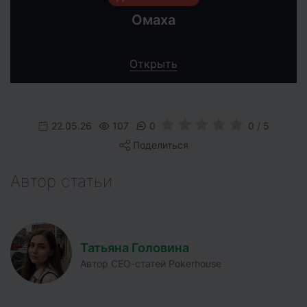
Омаха
Открыть
22.05.26
107
0
0 / 5
Поделиться
Автор статьи
Татьяна Головина
Автор СЕО-статей Pokerhouse