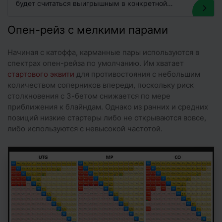
будет считаться выигрышным в конкретной
раздаче. Все комбинации в покере по
старшинству формируют понятный порядок:…
Опен-рейз с мелкими парами
Начиная с катоффа, карманные пары используются в
спектрах опен-рейза по умолчанию. Им хватает
стартового эквити
для противостояния с небольшим
количеством соперников впереди, поскольку риск
столкновения с 3-бетом снижается по мере
приближения к блайндам. Однако из ранних и средних
позиций низкие стартеры либо не открываются вовсе,
либо используются с невысокой частотой.