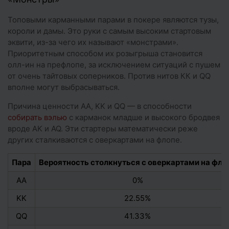
Топовыми карманными парами в покере являются тузы,
короли и дамы. Это руки с самым высоким стартовым
эквити, из-за чего их называют «монстрами».
Приоритетным способом их розыгрыша становится
олл-ин на префлопе, за исключением ситуаций с пушем
от очень тайтовых соперников. Против нитов КК и QQ
вполне могут выбрасываться.
Причина ценности AA, KK и QQ — в способности
собирать вэлью
с карманок младше и высокого бродвея
вроде AK и AQ. Эти стартеры математически реже
других сталкиваются с оверкартами на флопе.
Пара
Вероятность столкнуться с оверкартами на фло
AA
0%
KK
22.55%
QQ
41.33%