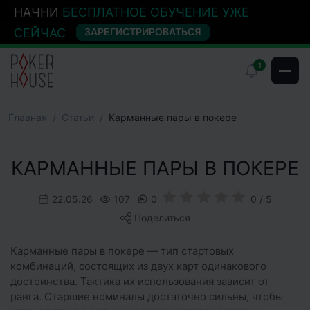
НАЧНИ
БЕСПЛАТНОЕ ОБУЧЕНИЕ УЖЕ
СЕЙЧАС
ЗАРЕГИСТРИРОВАТЬСЯ
1
Главная
Cтатьи
Карманные пары в покере
КАРМАННЫЕ ПАРЫ В ПОКЕРЕ
22.05.26
107
0
0 / 5
Поделиться
Карманные пары в покере — тип стартовых
комбинаций, состоящих из двух карт одинакового
достоинства. Тактика их использования зависит от
ранга. Старшие номиналы достаточно сильны, чтобы