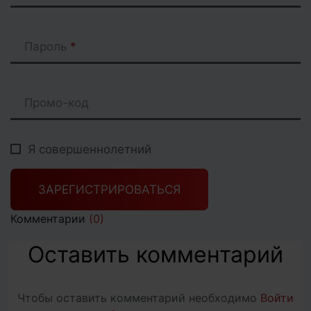
Пароль
Промо-код
Я совершеннолетний
ЗАРЕГИСТРИРОВАТЬСЯ
Комментарии
(0)
Оставить комментарий
Чтобы оставить комментарий необходимо
Войти