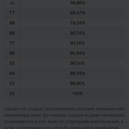
JJ
56.96%
TT
69.47%
99
79.24%
88
86.74%
77
92.14%
66
95.84%
55
98.14%
44
99.39%
33
99.90%
22
100%
Однако не следует воспринимать высокие карманки как
неуязвимые руки. Во-первых, короли и дамы неизбежно
сталкиваются в олл-инах со стартерами рангом выше, а
если у соперника есть хотя бы одна карта номиналом