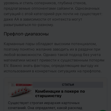
уровень и стиль соперников, глубина стеков,
предлагаемые оппонентами сайзинги. Однозначных
ситуаций с этой категорией рук почти не существует:
даже АА в зависимости от контекста могут
разыгрываться по-разному.
Префлоп-диапазоны
Карманные пары обладают высоким потенциалом,
поэтому понятно желание заводить их в раздачи при
любой возможности. Однако такой подход без учета
математики может привести к существенным потерям
EV. Важно знать факторы, определяющие выгоду их
использования в конкретных ситуациях на префлопе.
CТАТЬИ
Комбинации в покере по
старшинству
Существует строгая иерархия карточных
сочетаний. Она определяет, какой расклад