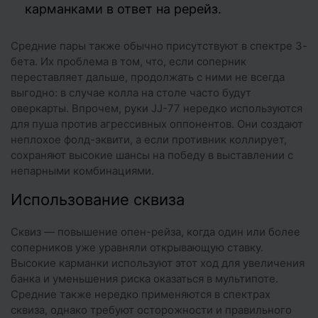
карманками в ответ на ререйз.
Средние пары также обычно присутствуют в спектре 3-
бета. Их проблема в том, что, если соперник
переставляет дальше, продолжать с ними не всегда
выгодно: в случае колла на столе часто будут
оверкарты. Впрочем, руки JJ-77 нередко используются
для пуша против агрессивных оппонентов. Они создают
неплохое фолд-эквити, а если противник коллирует,
сохраняют высокие шансы на победу в выставлении с
непарными комбинациями.
Использование сквиза
Сквиз — повышение опен-рейза, когда один или более
соперников уже уравняли открывающую ставку.
Высокие карманки используют этот ход для увеличения
банка и уменьшения риска оказаться в мультипоте.
Средние также нередко применяются в спектрах
сквиза, однако требуют осторожности и правильного