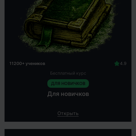
11200+ учеников
Бесплатный курс
ДЛЯ НОВИЧКОВ
Для новичков
Открыть