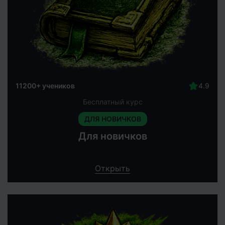
11200+ учеников
Бесплатный курс
ДЛЯ НОВИЧКОВ
Для новичков
Открыть