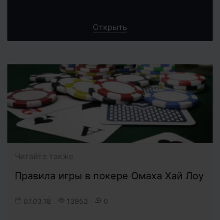
Открыть
Читайте также
Правила игры в покере Омаха Хай Лоу
07.03.18
13953
0