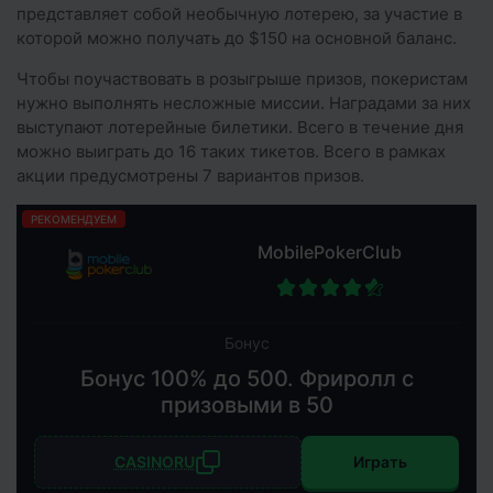
представляет собой необычную лотерею, за участие в
которой можно получать до $150 на основной баланс.
Чтобы поучаствовать в розыгрыше призов, покеристам
нужно выполнять несложные миссии. Наградами за них
выступают лотерейные билетики. Всего в течение дня
можно выиграть до 16 таких тикетов. Всего в рамках
акции предусмотрены 7 вариантов призов.
РЕКОМЕНДУЕМ
MobilePokerClub
Бонус
Бонус 100% до 500. Фриролл с
призовыми в 50
CASINORU
Играть