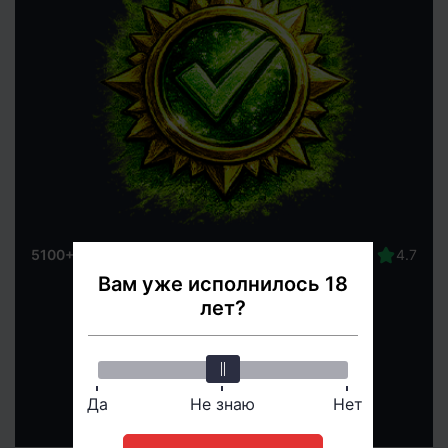
5100+ учеников
Вам уже исполнилось 18
Бесплатный курс
лет?
ДЛЯ ОПЫТНЫХ
Для опытных игроков
Да
Не знаю
Нет
Открыть