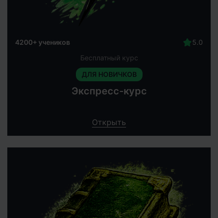
4200+ учеников
Бесплатный курс
ДЛЯ НОВИЧКОВ
Экспресс-курс
Открыть