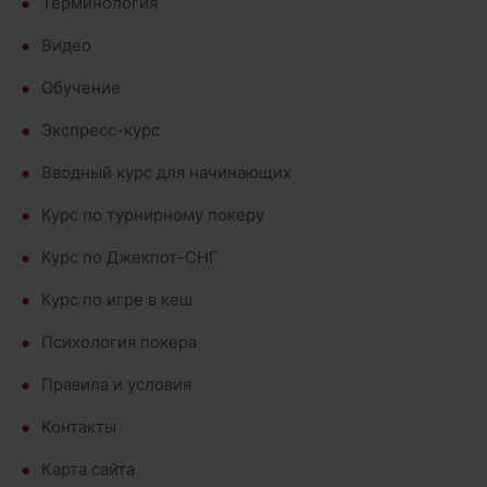
Терминология
Видео
Обучение
Экспресс-курс
Вводный курс для начинающих
Курс по турнирному покеру
Курс по Джекпот-СНГ
Курс по игре в кеш
Психология покера
Правила и условия
Контакты
Карта сайта