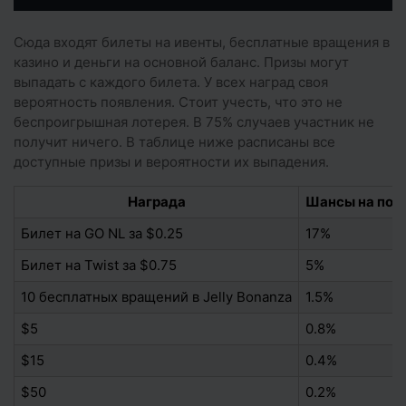
Сюда входят билеты на ивенты, бесплатные вращения в
казино и деньги на основной баланс. Призы могут
выпадать с каждого билета. У всех наград своя
вероятность появления. Стоит учесть, что это не
беспроигрышная лотерея. В 75% случаев участник не
получит ничего. В таблице ниже расписаны все
доступные призы и вероятности их выпадения.
Награда
Шансы на поя
Билет на GO NL за $0.25
17%
Билет на Twist за $0.75
5%
10 бесплатных вращений в Jelly Bonanza
1.5%
$5
0.8%
$15
0.4%
$50
0.2%