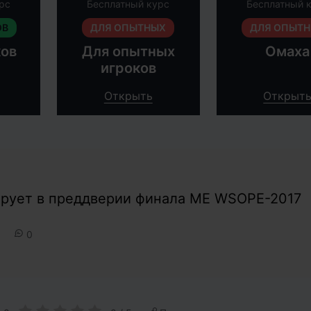
рс
Бесплатный курс
Бесплатный 
ОВ
ДЛЯ ОПЫТНЫХ
ДЛЯ ОПЫТ
ков
Для опытных
Омаха
игроков
Открыть
Открыт
ирует в преддверии финала ME WSOPE-2017
0