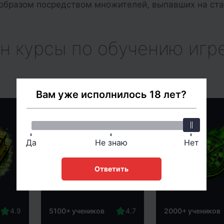
образом посредством множителей, выпавших на ста
н курсы по обучению игре
Вам уже исполнилось 18 лет?
Да
Не знаю
Нет
Ответить
5100+ учеников
2000+ учеников