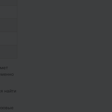
ймет
еменно
я найти
изовые