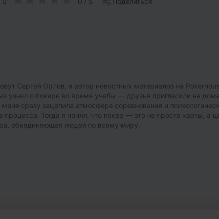
0
0 / 5
Поделиться
овут Сергей Орлов, я автор новостных материалов на Pokerhous
е узнал о покере во время учебы — друзья пригласили на до
и меня сразу зацепила атмосфера соревнования и психологичес
а процесса. Тогда я понял, что покер — это не просто карты, а ц
ра, объединяющая людей по всему миру.