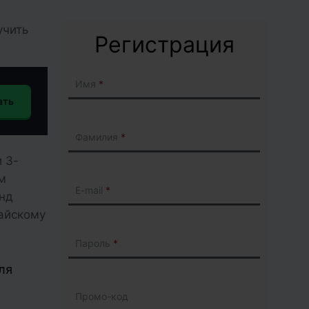
учить
Регистрация
Имя
ать
Фамилия
 3-
ум
E-mail
нд
тайскому
Пароль
ля
Промо-код