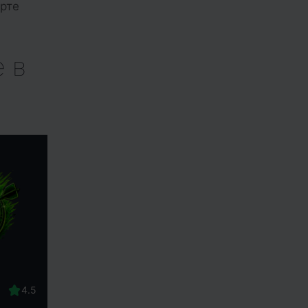
рте
 в