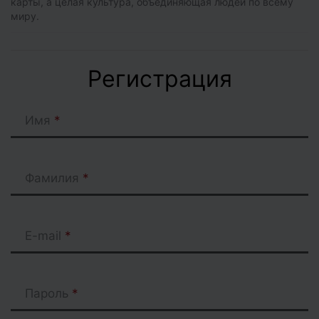
карты, а целая культура, объединяющая людей по всему
миру.
Регистрация
Имя
Фамилия
E-mail
Пароль