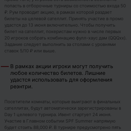
попасть в отборочные турниры со стоимостью входа 50
₽. Рум проводит акцию, в рамках которой раздает
билеты на целевой сателлит. Принять участие в промо
удастся до 13 июня включительно. Чтобы получить
билет на сателлит, покеристам нужно в числе первых
20 игроков собрать комбинацию фулл-хаус дам (QQQxx).
Задание следует выполнить за столами с уровнями
ставок 5/10 ₽ или выше.
В рамках акции игроки могут получить
любое количество билетов. Лишние
удастся использовать для оформления
реэнтри.
Посетители комнаты, которые выиграют в финальных
сателлитах, будут автоматически зарегистрированы в
Day 1 целевого турнира. Ивент стартует 24 июня.
Участие в Главном событии SPF Summer напрямую
будет стоить 88,000 ₽. В турнире предусмотрено пять