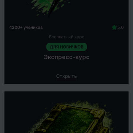
4200+ учеников
Бесплатный курс
ДЛЯ НОВИЧКОВ
Экспресс-курс
Открыть