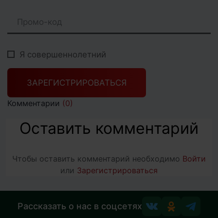
Промо-код
Я совершеннолетний
ЗАРЕГИСТРИРОВАТЬСЯ
Комментарии
(0)
Оставить комментарий
Чтобы оставить комментарий необходимо
Войти
или
Зарегистрироваться
Рассказать о нас в соцсетях