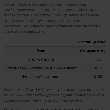
Чтобы попасть на живой турнир, покеристам
необходимо успешно пройти квалификацию в трех
этапах отбора. Сателлиты с розыгрышем билетов на
целевое событие рум проводит только по
воскресеньям. Ивенты двух остальных этапов отбора
стартуют каждый день.
Лестница отбора
Этап
Стоимость вход
Степ-сателлит
50
Ежедневный квалификационный ивент
850
Финальный сателлит
8,500
В событиях Степ 1 и 2 рум разрешил ребаи и аддоны. В
финальных сателлитах удастся сделать только реэнтри.
Однако ограничений по их количеству нет.
Кроме того, у игроков есть возможность бесплатно