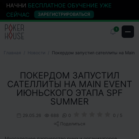
НАЧНИ
БЕСПЛАТНОЕ ОБУЧЕНИЕ УЖЕ
СЕЙЧАС
ЗАРЕГИСТРИРОВАТЬСЯ
1
Главная
Новости
Покердом запустил сателлиты на Main E
ПОКЕРДОМ ЗАПУСТИЛ
САТЕЛЛИТЫ НА MAIN EVENT
ИЮНЬСКОГО ЭТАПА SPF
SUMMER
29.05.26
688
0
0 / 5
Поделиться
Многолетнее партнерство рума и организаторов