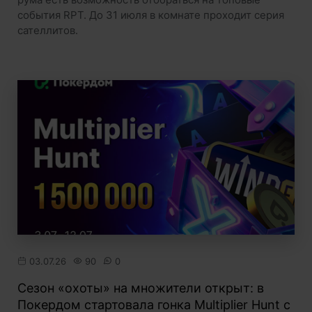
события RPT. До 31 июля в комнате проходит серия
сателлитов.
03.07.26
90
0
Сезон «охоты» на множители открыт: в
Покердом стартовала гонка Multiplier Hunt с