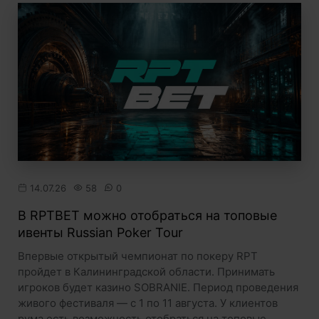
14.07.26
58
0
В RPTBET можно отобраться на топовые
ивенты Russian Poker Tour
Впервые открытый чемпионат по покеру RPT
пройдет в Калининградской области. Принимать
игроков будет казино SOBRANIE. Период проведения
живого фестиваля ― с 1 по 11 августа. У клиентов
рума есть возможность отобраться на топовые