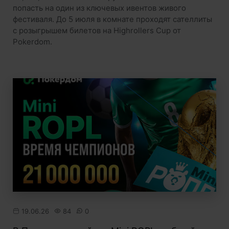
попасть на один из ключевых ивентов живого
фестиваля. До 5 июля в комнате проходят сателлиты
с розыгрышем билетов на Highrollers Cup от
Pokerdom.
19.06.26
84
0