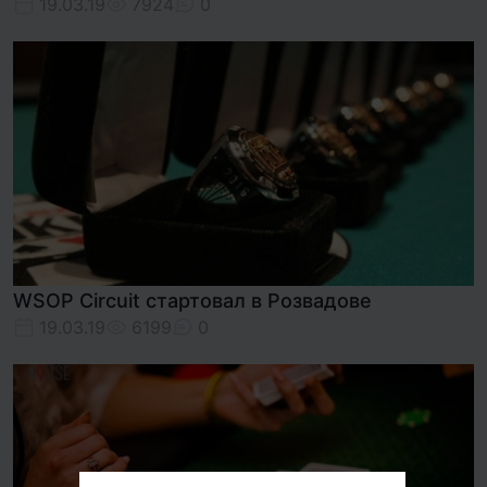
19.03.19
7924
0
WSOP Circuit стартовал в Розвадове
19.03.19
6199
0