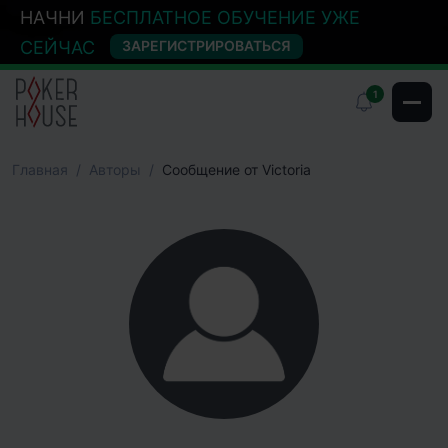
НАЧНИ
БЕСПЛАТНОЕ ОБУЧЕНИЕ УЖЕ
СЕЙЧАС
ЗАРЕГИСТРИРОВАТЬСЯ
1
Главная
Авторы
Сообщение от Victoria