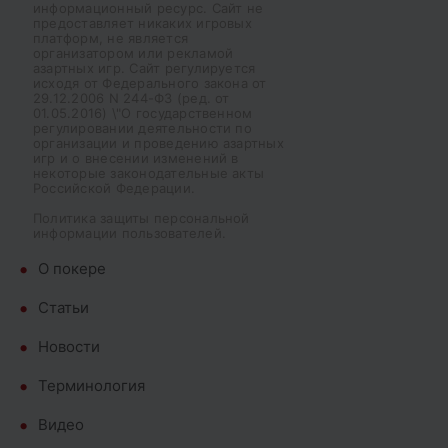
информационный ресурс. Сайт не
предоставляет никаких игровых
платформ, не является
организатором или рекламой
азартных игр. Сайт регулируется
исходя от Федерального закона от
29.12.2006 N 244-ФЗ (ред. от
01.05.2016) \"О государственном
регулировании деятельности по
организации и проведению азартных
игр и о внесении изменений в
некоторые законодательные акты
Российской Федерации.
Политика защиты персональной
информации пользователей.
О покере
Cтатьи
Новости
Терминология
Видео