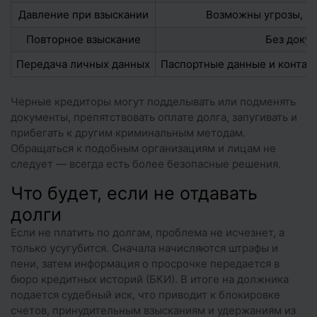
Давление при взыскании
Возможны угрозы, ша
Повторное взыскание
Без докум
Передача личных данных
Паспортные данные и контак
Черные кредиторы могут подделывать или подменять
документы, препятствовать оплате долга, запугивать и
прибегать к другим криминальным методам.
Обращаться к подобным организациям и лицам не
следует — всегда есть более безопасные решения.
Что будет, если не отдавать
долги
Если не платить по долгам, проблема не исчезнет, а
только усугубится. Сначала начисляются штрафы и
пени, затем информация о просрочке передается в
бюро кредитных историй (БКИ). В итоге на должника
подается судебный иск, что приводит к блокировке
счетов, принудительным взысканиям и удержаниям из