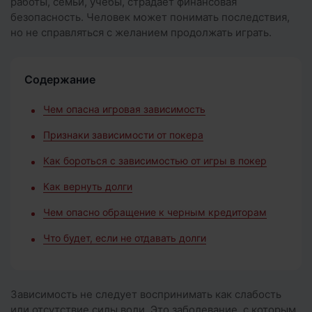
работы, семьи, учебы, страдает финансовая
безопасность. Человек может понимать последствия,
но не справляться с желанием продолжать играть.
Содержание
Чем опасна игровая зависимость
Признаки зависимости от покера
Как бороться с зависимостью от игры в покер
Как вернуть долги
Чем опасно обращение к черным кредиторам
Что будет, если не отдавать долги
Зависимость не следует воспринимать как слабость
или отсутствие силы воли. Это заболевание, с которым