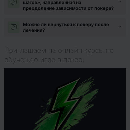
шагов», направленная на
преодоление зависимости от покера?
Можно ли вернуться к покеру после
лечения?
Приглашаем на онлайн курсы по
обучению игре в покер: