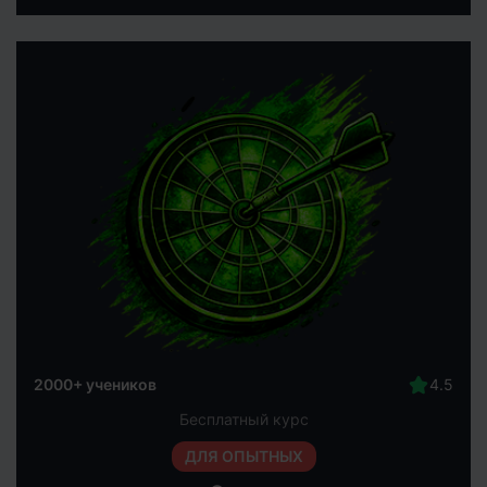
2000+ учеников
Бесплатный курс
ДЛЯ ОПЫТНЫХ