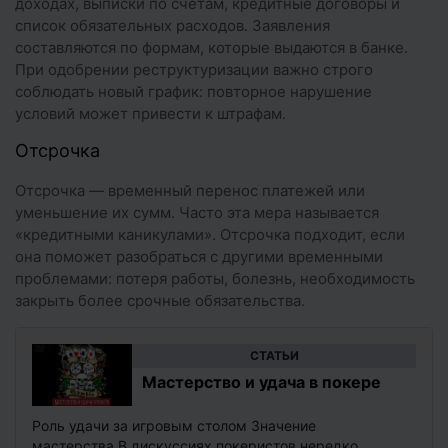
доходах, выписки по счетам, кредитные договоры и
список обязательных расходов. Заявления
составляются по формам, которые выдаются в банке.
При одобрении реструктуризации важно строго
соблюдать новый график: повторное нарушение
условий может привести к штрафам.
Отсрочка
Отсрочка — временный перенос платежей или
уменьшение их сумм. Часто эта мера называется
«кредитными каникулами». Отсрочка подходит, если
она поможет разобраться с другими временными
проблемами: потеря работы, болезнь, необходимость
закрыть более срочные обязательства.
CТАТЬИ
Мастерство и удача в покере
Роль удачи за игровым столом Значение
мастерства В дискуссиях покеристов нередко