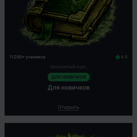
11200+ учеников
Бесплатный курс
ДЛЯ НОВИЧКОВ
Для новичков
Открыть