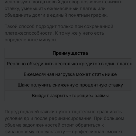
используют, когда новый договор позволяет снизить
ставку, уменьшить ежемесячный платеж или
объединить долги в единый понятный график.
Такой способ подходит только при сохраненной
платежеспособности. К тому же у него есть
определенные минусы.
Преимущества
Реально объединить несколько кредитов в один платеж
Ежемесячная нагрузка может стать ниже
Шанс получить сниженную процентную ставку
Выйдет закрыть «горящие» займы
Перед подачей заявки нужно тщательно сравнивать
условия до и после рефинансирования. При большом
объеме задолженностей стоит обратиться к
финансовому консультанту — профессионал сможет