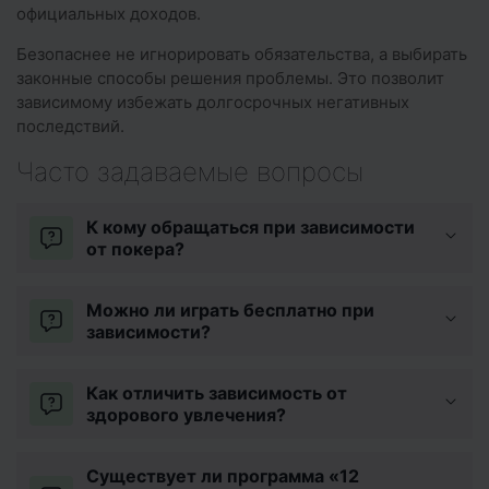
официальных доходов.
Безопаснее не игнорировать обязательства, а выбирать
законные способы решения проблемы. Это позволит
зависимому избежать долгосрочных негативных
последствий.
Часто задаваемые вопросы
К кому обращаться при зависимости
от покера?
Можно ли играть бесплатно при
зависимости?
Как отличить зависимость от
здорового увлечения?
Существует ли программа «12