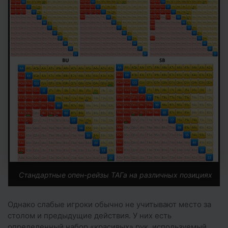
Стандартные опен-рейзы ТАГа на различных позициях
Однако слабые игроки обычно не учитывают место за
столом и предыдущие действия. У них есть
определенный набор «красивых» рук, используемый