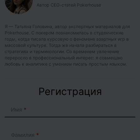
Автор СЕО-статей Pokerhouse
Я — Татьяна Головина, автор экспертных материалов для
Pokerhouse. С покером познакомилась в студенческие
годы, когда писала курсовую о феномене азартных игр в
массовой культуре. Тогда же начала разбираться в
стратегиях и терминологии. Со временем увлечение
переросло в профессиональный интерес: я совмещаю
любовь к аналитике с умением писать простым языком.
Регистрация
Имя
Фамилия