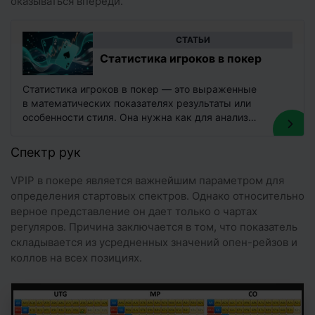
оказываться впереди.
CТАТЬИ
Статистика игроков в покер
Статистика игроков в покер — это выраженные
в математических показателях результаты или
особенности стиля. Она нужна как для анализа
и улучшения своей стратегии, так…
Спектр рук
VPIP в покере является важнейшим параметром для
определения стартовых спектров. Однако относительно
верное представление он дает только о чартах
регуляров. Причина заключается в том, что показатель
складывается из усредненных значений опен-рейзов и
коллов на всех позициях.