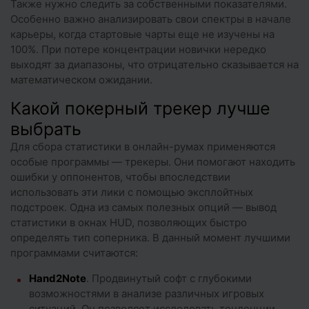
Также нужно следить за собственными показателями.
Особенно важно анализировать свои спектры в начале
карьеры, когда стартовые чарты еще не изучены на
100%. При потере концентрации новички нередко
выходят за диапазоны, что отрицательно сказывается на
математическом ожидании.
Какой покерный трекер лучше
выбрать
Для сбора статистики в онлайн-румах применяются
особые программы — трекеры. Они помогают находить
ошибки у оппонентов, чтобы впоследствии
использовать эти лики с помощью эксплойтных
подстроек. Одна из самых полезных опций — вывод
статистики в окнах HUD, позволяющих быстро
определять тип соперника. В данный момент лучшими
программами считаются:
Hand2Note
. Продвинутый софт с глубокими
возможностями в анализе различных игровых
ситуаций. Он позволяет исследовать тенденции