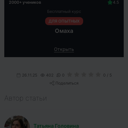
2000+ учеников
Бесплатный курс
ДЛЯ ОПЫТНЫХ
Омаха
Открыть
26.11.25
402
0
0 / 5
Поделиться
Автор статьи
Татьяна Головина