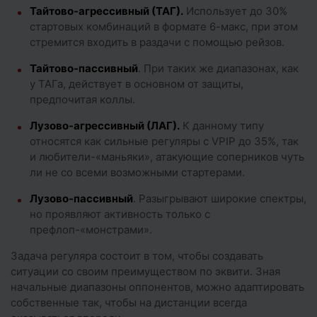
Тайтово-агрессивный (ТАГ).
Использует до 30%
стартовых комбинаций в формате 6-макс, при этом
стремится входить в раздачи с помощью рейзов.
Тайтово-пассивный
. При таких же диапазонах, как
у ТАГа, действует в основном от защиты,
предпочитая коллы.
Лузово-агрессивный (ЛАГ).
К данному типу
относятся как сильные регуляры с VPIP до 35%, так
и любители-«маньяки», атакующие соперников чуть
ли не со всеми возможными стартерами.
Лузово-пассивный
. Разыгрывают широкие спектры,
но проявляют активность только с
префлоп-«монстрами».
Задача регуляра состоит в том, чтобы создавать
ситуации со своим преимуществом по эквити. Зная
начальные диапазоны оппонентов, можно адаптировать
собственные так, чтобы на дистанции всегда