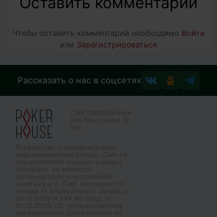
Оставить комментарий
Чтобы оставить комментарий необходимо
Войти
или
Зарегистрироваться
Рассказать о нас в соцсетях
Сайт предназначен
для лиц старше 18
лет
PokerHouse.ru исключительно
информационный ресурс. Сайт не
предоставляет никаких игровых
платформ, не является
организатором или рекламой
азартных игр. Сайт регулируется
исходя от Федерального закона от
29.12.2006 N 244-ФЗ (ред. от
01.05.2016) \"О государственном
регулировании деятельности по