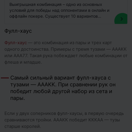
Выигрышная комбинация – одно из основных
условий для победы над оппонентами в онлайн и
оффлайн покере. Существует 10 вариантов
комбо, собрав которые игрок может…
Фулл-хаус
Фулл-хаус
— это комбинация из пары и трех карт
одного достоинства. Примеры с тремя тузами — AAAKK
или AAA77. Такая рука побеждает любые комбинации от
флеша и младше.
Самый сильный вариант фулл-хауса с
тузами — AAAKK. При сравнении рук он
победит любой другой набор из сета и
пары.
Если у двух соперников фулл-хаусы, в первую очередь
сравниваются тройки. AAAKK победит KKKAA — тузы
старше королей.