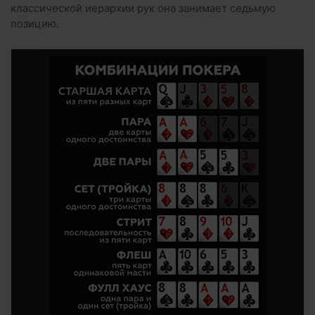
классической иерархии рук она занимает седьмую
позицию.