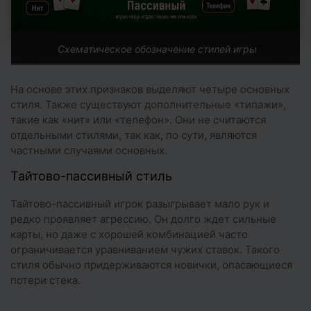
Схематическое обозначение стилей игры
На основе этих признаков выделяют четыре основных
стиля. Также существуют дополнительные «типажи»,
такие как «нит» или «телефон». Они не считаются
отдельными стилями, так как, по сути, являются
частными случаями основных.
Тайтово-пассивный стиль
Тайтово-пассивный игрок разыгрывает мало рук и
редко проявляет агрессию. Он долго ждет сильные
карты, но даже с хорошей комбинацией часто
ограничивается уравниванием чужих ставок. Такого
стиля обычно придерживаются новички, опасающиеся
потери стека.