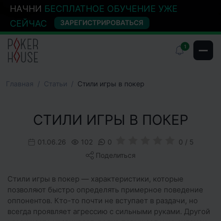
НАЧНИ
БЕСПЛАТНОЕ ОБУЧЕНИЕ УЖЕ
СЕЙЧАС
ЗАРЕГИСТРИРОВАТЬСЯ
1
Главная
Cтатьи
Стили игры в покер
СТИЛИ ИГРЫ В ПОКЕР
01.06.26
102
0
0 / 5
Поделиться
Стили игры в покер — характеристики, которые
позволяют быстро определять примерное поведение
оппонентов. Кто-то почти не вступает в раздачи, но
всегда проявляет агрессию с сильными руками. Другой