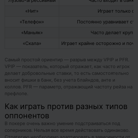
Лузово-агрессивный
Часто входит в банк,
«Нит»
Играет только оч
«Телефон»
Постоянно уравнивает ста
«Маньяк»
Часто делает крупны
«Скала»
Играет крайне осторожно и почти
Самый простой ориентир — разрыв между VPIP и PFR.
VPIP — показатель, который отражает, как часто игрок
делает добровольные ставки, то есть самостоятельно
вносит фишки в банк, без учета блайндов, анте и
коллов. PFR — параметр, отражающий частоту рейза на
префлопе.
Как играть против разных типов
оппонентов
В покере очень важно умение подстраиваться под
соперников. Нельзя все время действовать одинаково.
Стратегию необходимо адаптировать в зависимости от