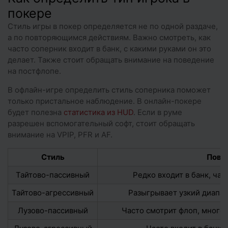
покере
Стиль игры в покер определяется не по одной раздаче,
а по повторяющимся действиям. Важно смотреть, как
часто соперник входит в банк, с какими руками он это
делает. Также стоит обращать внимание на поведение
на постфлопе.
В офлайн-игре определить стиль соперника поможет
только пристальное наблюдение. В онлайн-покере
будет полезна
статистика из HUD
. Если в руме
разрешен вспомогательный софт, стоит обращать
внимание на VPIP, PFR и AF.
Стиль
Пове
Тайтово-пассивный
Редко входит в банк, ча
Тайтово-агрессивный
Разыгрывает узкий диапаз
Лузово-пассивный
Часто смотрит флоп, много 