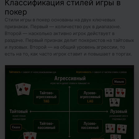
Классификация стилей игры в
покер
Стили игры в покер основаны на двух ключевых
признаках. Первый — количество рук в диапазоне.
Второй — насколько активно игрок действует в
раздаче. Первый признак делит покеристов на тайтовых
и лузовых. Второй — на общий уровень агрессии, то
есть на то, как часто игрок ставит и повышает в торгах.