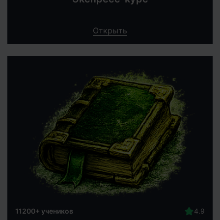
Открыть
11200+ учеников