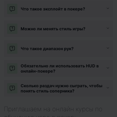
Что такое эксплойт в покере?
Можно ли менять стиль игры?
Что такое диапазон рук?
Обязательно ли использовать HUD в
онлайн-покере?
Сколько раздач нужно сыграть, чтобы
понять стиль соперника?
Приглашаем на онлайн курсы по