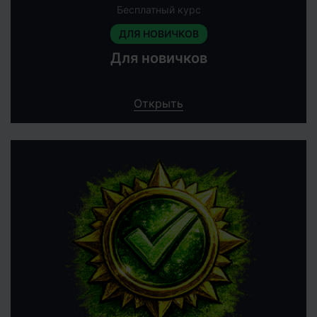
Бесплатный курс
ДЛЯ НОВИЧКОВ
Для новичков
Открыть