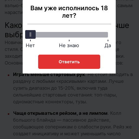
вэлью-беты. «Телефон» охотно оплатит их и тем самым
Вам уже исполнилось 18
нарастит банк.
лет?
Какой стиль игры в покер лучше
выбрать
Новичкам лучше начинать с тайтово-агрессивного
Нет
Не знаю
Да
стиля. Он помогает избегать слабых раздач, чаще
заходить в банк и делать целенаправленные ставки.
Ответить
Основные рекомендации для начинающих игроков:
Играть меньше стартовых рук
. Не стоит заходить в
раздачу с любыми «красивыми» картами. Лучше
сузить диапазон до 15-20%, включив туда
сильнейшие стартовые сочетания: топ-пары,
одномастные коннекторы, тузы.
Чаще открываться рейзом,
а не лимпом
. Колл
большого блайнда — пассивное действие,
сообщающее соперникам о слабости руки. Рейз же
создает инициативу и может уменьшить число