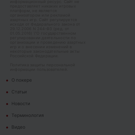
информационный ресурс. Сайт не
предоставляет никаких игровых
платформ, не является
организатором или рекламой
азартных игр. Сайт регулируется
исходя от Федерального закона от
29.12.2006 N 244-ФЗ (ред. от
01.05.2016) \"О государственном
регулировании деятельности по
организации и проведению азартных
игр и о внесении изменений в
некоторые законодательные акты
Российской Федерации.
Политика защиты персональной
информации пользователей.
О покере
Cтатьи
Новости
Терминология
Видео