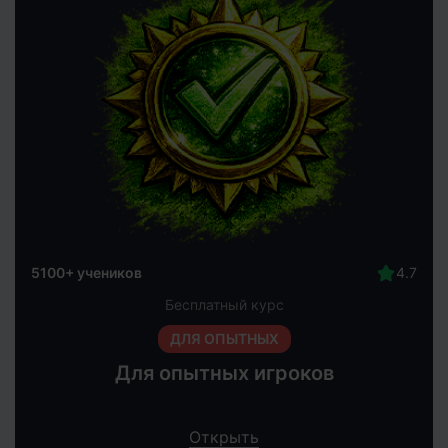
5100+ учеников
Бесплатный курс
ДЛЯ ОПЫТНЫХ
Для опытных игроков
Открыть