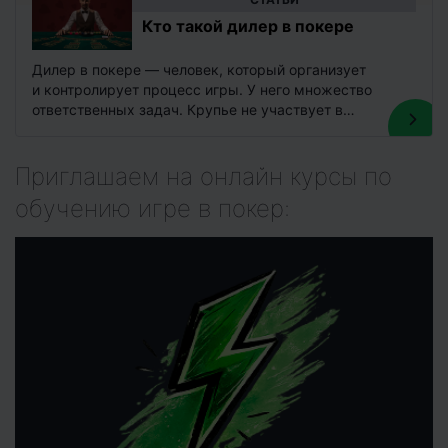
Кто такой дилер в покере
Дилер в покере — человек, который организует
и контролирует процесс игры. У него множество
ответственных задач. Крупье не участвует в
игре, но без него…
Приглашаем на онлайн курсы по
обучению игре в покер: