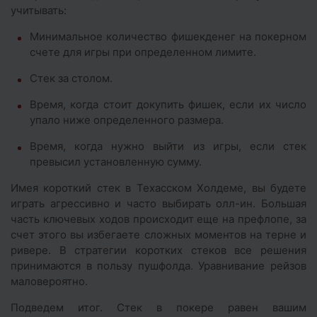
учитывать:
Минимальное количество фишекденег на покерном
счете для игры при определенном лимите.
Стек за столом.
Время, когда стоит докупить фишек, если их число
упало ниже определенного размера.
Время, когда нужно выйти из игры, если стек
превысил установленную сумму.
Имея короткий стек в Техасском Холдеме, вы будете
играть агрессивно и часто выбирать олл-ин. Большая
часть ключевых ходов происходит еще на префлопе, за
счет этого вы избегаете сложных моментов на терне и
ривере. В стратегии коротких стеков все решения
принимаются в пользу пушфолда. Уравнивание рейзов
маловероятно.
Подведем итог. Стек в покере равен вашим