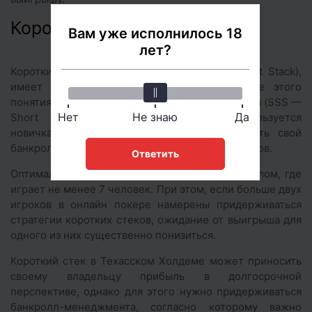
Короткий стек
Вам уже исполнилось 18
лет?
Короткий стек в покере, или шорт стек (Short Stack),
имеет диапазон 10-25 блайндов. На основе этого
понятия существует Стратегия Коротких Стеков (SSS —
Нет
Не знаю
Да
Short Stack Strategy). Она также используется
новичками и помогает им заметно нарастить свой
банкролл, используя калькулятор коротких стеков.
Ответить
Оптимальным использование SSS будет за столом, где
играет не менее 7 человек. При этом, если больше двух
игроков в онлайн покере намерены придерживаться
стратегии коротких стеков, ожидание от выигрыша для
одного из них существенно понизиться.
Короткий стек в Техасском Холдеме может приносить
своему владельцу прибыль в долгосрочной
перспективе, однако для этого нужно придерживаться
банкролл-менеджмента, согласно которому важно