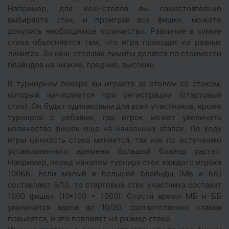
Например, для кеш-столов вы самостоятельно
выбираете стек, и проиграв все фишки, можете
докупить необходимое количество. Различие в сумме
стека объясняется тем, что игра проходит на разных
лимитах. За кеш-столами лимиты делятся по стоимости
блайндов на низкие, средние, высокие.
В турнирном покере вы играете за столом со стеком,
который начисляется при регистрации (стартовый
стек). Он будет одинаковым для всех участников, кроме
турниров с ребаями, где игрок может увеличить
количество фишек еще на начальных этапах. По ходу
игры ценность стека меняется, так как по истечению
установленного времени большой блайнд растет.
Например, перед началом турнира стек каждого игрока
100ББ. Если малый и большой блайнды (МБ и ББ)
составляют 5/10, то стартовый стек участника составит
1000 фишек (10*100 = 1000). Спустя время МБ и ББ
увеличится вдвое до 10/20, соответственно ставки
повысятся, и это повлияет на размер стека.