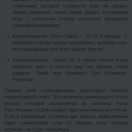
новичками, которые стараются еще на первых
этапах увеличить число своих фишек. Регулярная
игра с неполным стеком считается признаком
непрофессионализма.
Короткиймалый (Short Stack) – 10-25 блайндов. С
коротким стеком играют агрессивно, выбирая олл-
ин в подходящих для этого кругах торгов.
Ультракороткий – менее 10. С таким стеком игрок
зачастую идет в олл-ин еще на первом этапе
раздачи. Такой мув называют Пуш Склански-
Чубукова.
Помимо этой классификации, существует понятие
«эффективный стек». Это величина наименьшего стека
игрока, который соревнуется за выигрыш пота.
Рассчитывается для каждой пары участников за столом.
Если в розыгрыше остались два игрока, эффективным
будет наименьший стек по объему, если больше
игроков – их будет несколько.