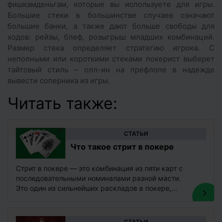
фишкамденьгам, которые вы используете для игры.
Большие стеки в большинстве случаев означают
большие банки, а также дают больше свободы для
ходов: рейзы, блеф, розыгрыш младших комбинаций.
Размер стека определяет стратегию игрока. С
неполными или короткими стеками покерист выберет
тайтовый стиль – олл-ин на префлопе в надежде
вывести соперника из игры.
Читать также:
CТАТЬИ
Что такое стрит в покере
Стрит в покере — это комбинация из пяти карт с
последовательными номиналами разной масти.
Это один из сильнейших раскладов в покере,
нередко участвующий в…
CТАТЬИ