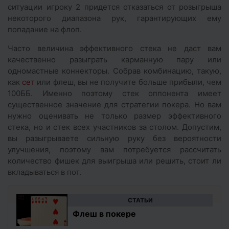
ситуации игроку 2 придется отказаться от розыгрыша
некоторого диапазона рук, гарантирующих ему
попадание на флоп.
Часто величина эффективного стека не даст вам
качественно разыграть карманную пару или
одномастные коннекторы. Собрав комбинацию, такую,
как
сет
или флеш, вы не получите больше прибыли, чем
100ББ. Именно поэтому стек оппонента имеет
существенное значение для стратегии покера. Но вам
нужно оценивать не только размер эффективного
стека, но и стек всех участников за столом. Допустим,
вы разыгрываете сильную руку без вероятности
улучшения, поэтому вам потребуется рассчитать
количество фишек для выигрыша или решить, стоит ли
вкладываться в пот.
CТАТЬИ
Флеш в покере