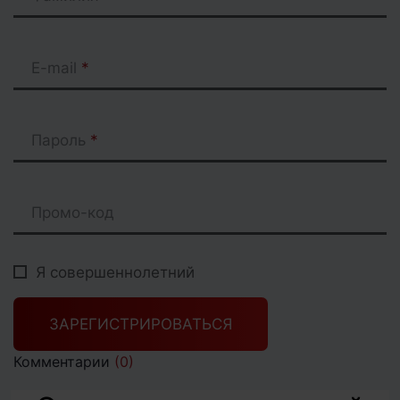
E-mail
Пароль
Промо-код
Я совершеннолетний
ЗАРЕГИСТРИРОВАТЬСЯ
Комментарии
(0)