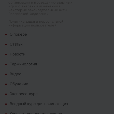
организации и проведению азартных
игр и о внесении изменений в
некоторые законодательные акты
Российской Федерации.
Политика защиты персональной
информации пользователей.
О покере
Cтатьи
Новости
Терминология
Видео
Обучение
Экспресс-курс
Вводный курс для начинающих
Курс по турнирному покеру