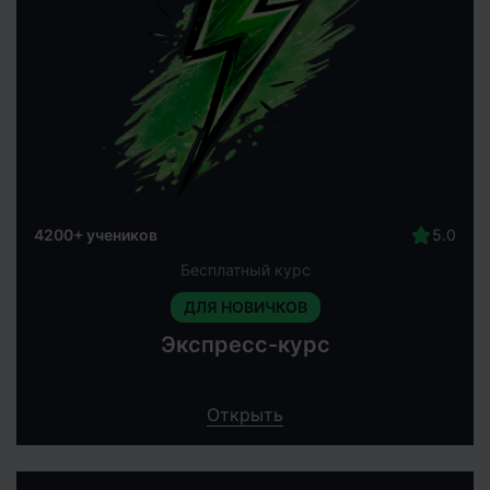
4200+ учеников
Бесплатный курс
ДЛЯ НОВИЧКОВ
Экспресс-курс
Открыть