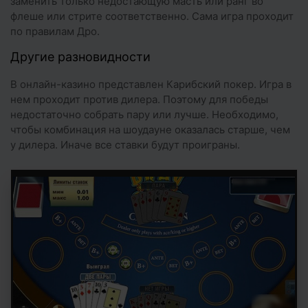
заменить только недостающую масть или ранг во
флеше или стрите соответственно. Сама игра проходит
по правилам Дро.
Другие разновидности
В онлайн-казино представлен Карибский покер. Игра в
нем проходит против дилера. Поэтому для победы
недостаточно собрать пару или лучше. Необходимо,
чтобы комбинация на шоудауне оказалась старше, чем
у дилера. Иначе все ставки будут проиграны.