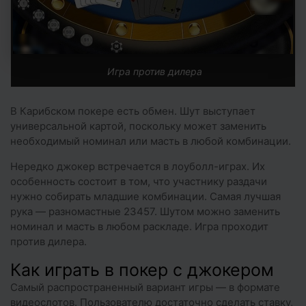
Игра против дилера
В Карибском покере есть обмен. Шут выступает
универсальной картой, поскольку может заменить
необходимый номинал или масть в любой комбинации.
Нередко джокер встречается в лоуболл-играх. Их
особенность состоит в том, что участнику раздачи
нужно собирать младшие комбинации. Самая лучшая
рука — разномастные 23457. Шутом можно заменить
номинал и масть в любом раскладе. Игра проходит
против дилера.
Как играть в покер с джокером
Самый распространенный вариант игры — в формате
видеослотов. Пользователю достаточно сделать ставку,