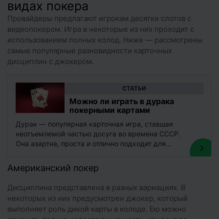
видах покера
Провайдеры предлагают игрокам десятки слотов с
видеопокером. Игра в некоторые из них проходит с
использованием полных колод. Ниже — рассмотрены
самые популярные разновидности карточных
дисциплин с джокером.
CТАТЬИ
Можно ли играть в дурака
покерными картами
Дурак — популярная карточная игра, ставшая
неотъемлемой частью досуга во времена СССР.
Она азартна, проста и отлично подходит для
дружеских посиделок и семейных вечеров.…
Американский покер
Дисциплина представлена в разных вариациях. В
некоторых из них предусмотрен джокер, который
выполняет роль дикой карты в колоде. Ею можно