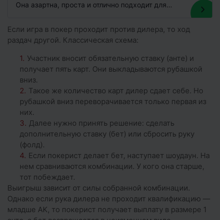
Она азартна, проста и отлично подходит для
дружеских посиделок и семейных вечеров.…
Если игра в покер проходит против дилера, то ход
раздач другой. Классическая схема:
Участник вносит обязательную ставку (анте) и
получает пять карт. Они выкладываются рубашкой
вниз.
Такое же количество карт дилер сдает себе. Но
рубашкой вниз переворачивается только первая из
них.
Далее нужно принять решение: сделать
дополнительную ставку (бет) или сбросить руку
(фолд).
Если покерист делает бет, наступает шоудаун. На
нем сравниваются комбинации. У кого она старше,
тот побеждает.
Выигрыш зависит от силы собранной комбинации.
Однако если рука дилера не проходит квалификацию —
младше AK, то покерист получает выплату в размере 1