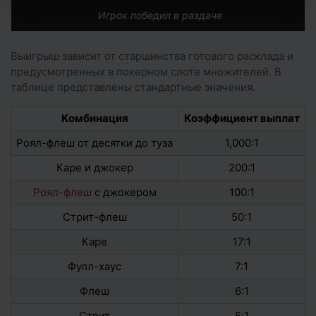
Игрок победил в раздаче
Выигрыш зависит от старшинства готового расклада и
предусмотренных в покерном слоте множителей. В
таблице представлены стандартные значения.
Комбинация
Коэффициент выплат
Роял-флеш от десятки до туза
1,000:1
Каре и джокер
200:1
Роял-флеш
с джокером
100:1
Стрит-флеш
50:1
Каре
17:1
Фулл-хаус
7:1
Флеш
6:1
Стрит
5:1