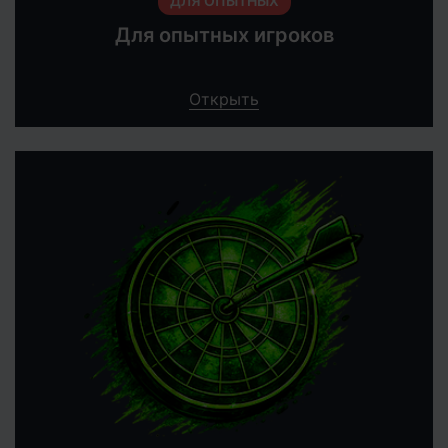
ДЛЯ ОПЫТНЫХ
Для опытных игроков
Открыть