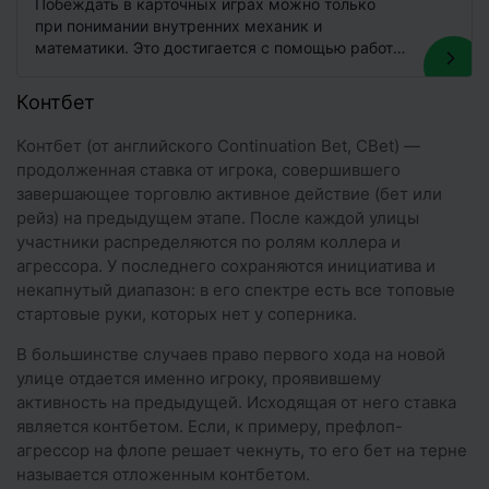
Побеждать в карточных играх можно только
при понимании внутренних механик и
математики. Это достигается с помощью работы
над теорией, позволяющей сформировать
базовую стратегию в…
Контбет
Контбет (от английского Continuation Bet, CBet) —
продолженная ставка от игрока, совершившего
завершающее торговлю активное действие (бет или
рейз) на предыдущем этапе. После каждой улицы
участники распределяются по ролям коллера и
агрессора. У последнего сохраняются инициатива и
некапнутый диапазон: в его спектре есть все топовые
стартовые руки, которых нет у соперника.
В большинстве случаев право первого хода на новой
улице отдается именно игроку, проявившему
активность на предыдущей. Исходящая от него ставка
является контбетом. Если, к примеру, префлоп-
агрессор на флопе решает чекнуть, то его бет на терне
называется отложенным контбетом.