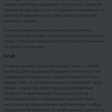
каждого действия существует свой термин. Даже на
первый взгляд один и тот же ход может называться по-
разному в зависимости от цели, этапа, количества
вносимых фишек.
В начале карьеры важно запомнить все понятия,
обозначающие общие тактические приемы при игре в
покер. Это значительно упростит процесс обучения и
общения с коллегами.
Блеф
Блефом называют агрессивные действия со слабой
рукой с целью выдавить из раздачи оппонентов, чьи
комбинации на вскрытии с большой вероятностью
заберут банк. В восприятии многих любителей такой
обман — свойство характера, некое проявление
храбрости и авантюризма. В реальности блеф —
обязательная часть прибыльной стратегии. Хотя
некоторые активные приемы действительно требуют
определенной смелости, их необходимость диктуется