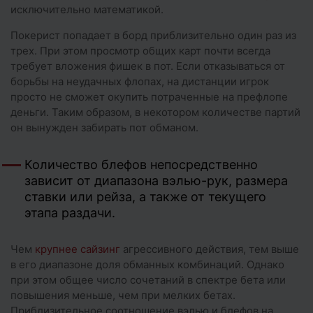
исключительно математикой.
Покерист попадает в борд приблизительно один раз из
трех. При этом просмотр общих карт почти всегда
требует вложения фишек в пот. Если отказываться от
борьбы на неудачных флопах, на дистанции игрок
просто не сможет окупить потраченные на префлопе
деньги. Таким образом, в некотором количестве партий
он вынужден забирать пот обманом.
Количество блефов непосредственно
зависит от диапазона вэлью-рук, размера
ставки или рейза, а также от текущего
этапа раздачи.
Чем
крупнее сайзинг
агрессивного действия, тем выше
в его диапазоне доля обманных комбинаций. Однако
при этом общее число сочетаний в спектре бета или
повышения меньше, чем при мелких бетах.
Приблизительное соотношение вэлью и блефов на