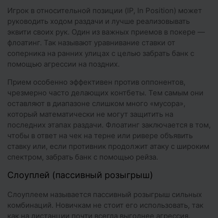
Игрок в относительной позиции (IP, In Position) может
руководить ходом раздачи и лучше реализовывать
эквити своих рук. Один из важных приемов в покере —
флоатинг. Так называют уравнивание ставки от
соперника на ранних улицах с целью забрать банк с
помощью агрессии на поздних.
Прием особенно эффективен против оппонентов,
чрезмерно часто делающих контбеты. Тем самым они
оставляют в диапазоне слишком много «мусора»,
который математически не могут защитить на
последних этапах раздачи. Флоатинг заключается в том,
чтобы в ответ на чек на терне или ривере объявить
ставку или, если противник продолжит атаку с широким
спектром, забрать банк с помощью рейза.
Слоуплей (пассивный розыгрыш)
Слоуплеем называется пассивный розыгрыш сильных
комбинаций. Новичкам не стоит его использовать, так
как на дистанции почти всегда выгоднее агрессия.