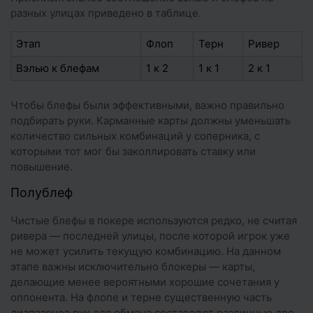
разных улицах приведено в таблице.
Этап
Флоп
Терн
Ривер
Вэлью к блефам
1 к 2
1 к 1
2 к 1
Чтобы блефы были эффективными, важно правильно
подбирать руки. Карманные карты должны уменьшать
количество сильных комбинаций у соперника, с
которыми тот мог бы заколлировать ставку или
повышение.
Полублеф
Чистые блефы в покере используются редко, не считая
ривера — последней улицы, после которой игрок уже
не может усилить текущую комбинацию. На данном
этапе важны исключительно блокеры — карты,
делающие менее вероятными хорошие сочетания у
оппонента. На флопе и терне существенную часть
диапазонов рук для обмана составляют различные дро,