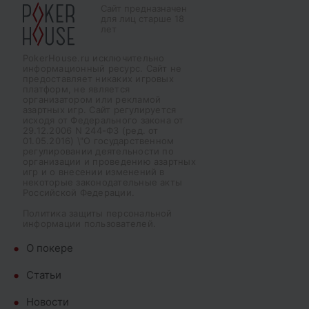
Сайт предназначен
для лиц старше 18
лет
PokerHouse.ru исключительно
информационный ресурс. Сайт не
предоставляет никаких игровых
платформ, не является
организатором или рекламой
азартных игр. Сайт регулируется
исходя от Федерального закона от
29.12.2006 N 244-ФЗ (ред. от
01.05.2016) \"О государственном
регулировании деятельности по
организации и проведению азартных
игр и о внесении изменений в
некоторые законодательные акты
Российской Федерации.
Политика защиты персональной
информации пользователей.
О покере
Cтатьи
Новости