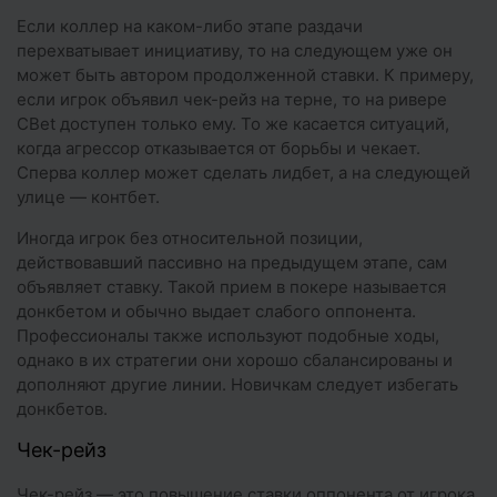
Если коллер на каком-либо этапе раздачи
перехватывает инициативу, то на следующем уже он
может быть автором продолженной ставки. К примеру,
если игрок объявил чек-рейз на терне, то на ривере
CBet доступен только ему. То же касается ситуаций,
когда агрессор отказывается от борьбы и чекает.
Сперва коллер может сделать лидбет, а на следующей
улице — контбет.
Иногда игрок без относительной позиции,
действовавший пассивно на предыдущем этапе, сам
объявляет ставку. Такой прием в покере называется
донкбетом и обычно выдает слабого оппонента.
Профессионалы также используют подобные ходы,
однако в их стратегии они хорошо сбалансированы и
дополняют другие линии. Новичкам следует избегать
донкбетов.
Чек-рейз
Чек-рейз — это повышение ставки оппонента от игрока