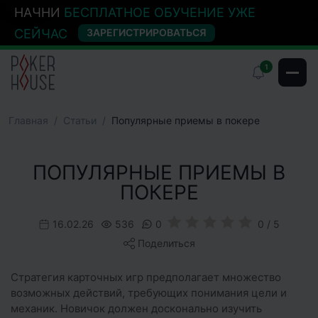
НАЧНИ
БЕСПЛАТНОЕ ОБУЧЕНИЕ УЖЕ
СЕЙЧАС
ЗАРЕГИСТРИРОВАТЬСЯ
1
Главная
Cтатьи
Популярные приемы в покере
ПОПУЛЯРНЫЕ ПРИЕМЫ В
ПОКЕРЕ
16.02.26
536
0
0 / 5
Поделиться
Стратегия карточных игр предполагает множество
возможных действий, требующих понимания цели и
механик. Новичок должен досконально изучить