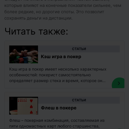
которые влияют на конечные показатели сильнее, чем
более редкие, но дорогие споты. Это позволит
сохранять деньги на дистанции.
Читать также:
CТАТЬИ
Кэш игра в покер
Кэш игра в покер имеет несколько характерных
особенностей: покерист самостоятельно
определяет размер стека и время, которое он
будет играть за столом. Ставки зависят от…
CТАТЬИ
Флеш в покере
Флеш – покерная комбинация, составляемая из
пяти одномастных карт любого старшинства,