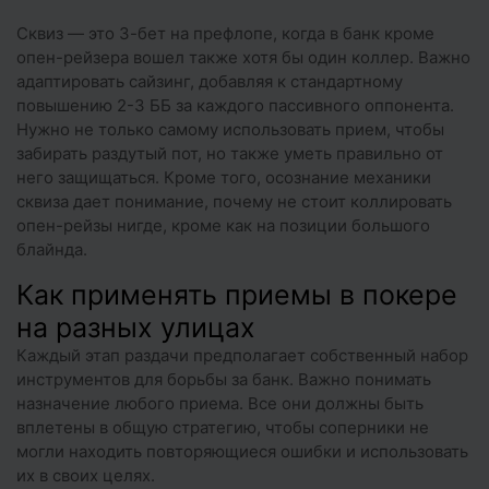
Сквиз — это 3-бет на префлопе, когда в банк кроме
опен-рейзера вошел также хотя бы один коллер. Важно
адаптировать сайзинг, добавляя к стандартному
повышению 2-3 ББ за каждого пассивного оппонента.
Нужно не только самому использовать прием, чтобы
забирать раздутый пот, но также уметь правильно от
него защищаться. Кроме того, осознание механики
сквиза дает понимание, почему не стоит коллировать
опен-рейзы нигде, кроме как на позиции большого
блайнда.
Как применять приемы в покере
на разных улицах
Каждый этап раздачи предполагает собственный набор
инструментов для борьбы за банк. Важно понимать
назначение любого приема. Все они должны быть
вплетены в общую стратегию, чтобы соперники не
могли находить повторяющиеся ошибки и использовать
их в своих целях.