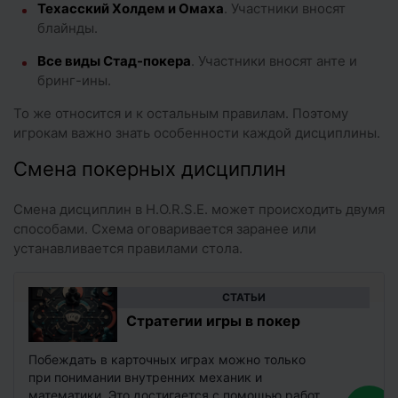
Техасский Холдем и Омаха
. Участники вносят
блайнды.
Все виды Стад-покера
. Участники вносят анте и
бринг-ины.
То же относится и к остальным правилам. Поэтому
игрокам важно знать особенности каждой дисциплины.
Смена покерных дисциплин
Смена дисциплин в H.O.R.S.E. может происходить двумя
способами. Схема оговаривается заранее или
устанавливается правилами стола.
CТАТЬИ
Стратегии игры в покер
Побеждать в карточных играх можно только
при понимании внутренних механик и
математики. Это достигается с помощью работы