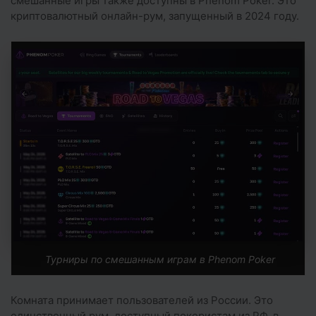
смешанные игры также доступны в Phenom Poker. Это
криптовалютный онлайн-рум, запущенный в 2024 году.
Турниры по смешанным играм в Phenom Poker
Комната принимает пользователей из России. Это
единственный рум, доступный покеристам из РФ, в