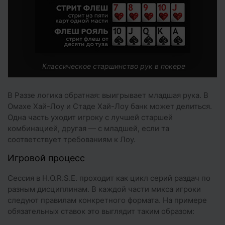
Классическое старшинство рук в покере
В Раззе логика обратная: выигрывает младшая рука. В
Омахе Хай-Лоу и Стаде Хай-Лоу банк может делиться.
Одна часть уходит игроку с лучшей старшей
комбинацией, другая — с младшей, если та
соответствует требованиям к Лоу.
Игровой процесс
Сессия в H.O.R.S.E. проходит как цикл серий раздач по
разным дисциплинам. В каждой части микса игроки
следуют правилам конкретного формата. На примере
обязательных ставок это выглядит таким образом: