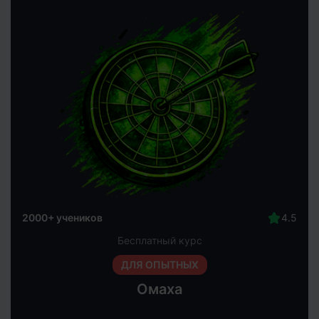
2000+ учеников
Бесплатный курс
ДЛЯ ОПЫТНЫХ
Омаха