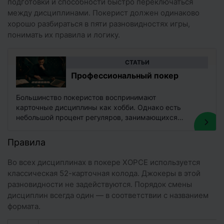
подготовки и способности быстро переключаться
между дисциплинами. Покерист должен одинаково
хорошо разбираться в пяти разновидностях игры,
понимать их правила и логику.
CТАТЬИ
Профессиональный покер
Большинство покеристов воспринимают
карточные дисциплины как хобби. Однако есть
небольшой процент регуляров, занимающихся
ими на высоком уровне. Для них это
интеллектуальный спорт. Чтобы войти…
Правила
Во всех дисциплинах в покере ХОРСЕ используется
классическая 52-карточная колода. Джокеры в этой
разновидности не задействуются. Порядок смены
дисциплин всегда один — в соответствии с названием
формата.