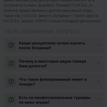
котором есть микс-форматы. Помимо H.O.R.S.E., в
комнате представлены и другие смешанные игры,
такие как T.O.R.S.E. (вместо Холдема — Трипл-Дро) и
H.E.R.O.S. (аналог ХОРСЕ с иным порядком дисциплин).
Часто задаваемые вопросы
Какую дисциплину лучше изучать
после Холдема?
Почему в некоторых видах покера
банк делится?
Что такое фиксированный лимит в
покере?
Есть ли профессиональные турниры
по микс-играм?