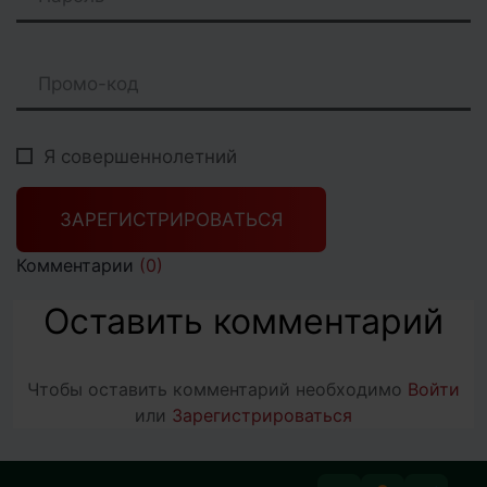
Промо-код
Я совершеннолетний
ЗАРЕГИСТРИРОВАТЬСЯ
Комментарии
(0)
Оставить комментарий
Чтобы оставить комментарий необходимо
Войти
или
Зарегистрироваться