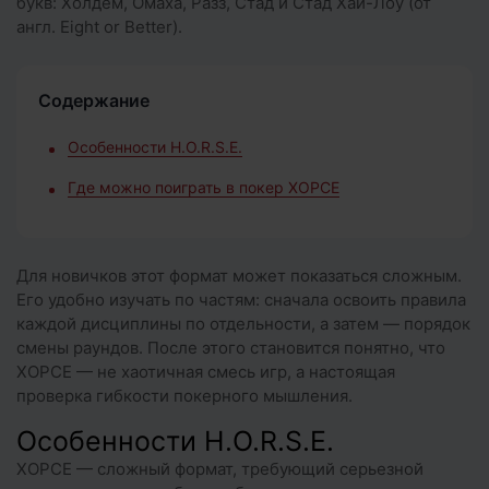
букв: Холдем, Омаха, Разз, Стад и Стад Хай-Лоу (от
англ. Eight or Better).
Содержание
Особенности H.O.R.S.E.
Где можно поиграть в покер ХОРСЕ
Для новичков этот формат может показаться сложным.
Его удобно изучать по частям: сначала освоить правила
каждой дисциплины по отдельности, а затем — порядок
смены раундов. После этого становится понятно, что
ХОРСЕ — не хаотичная смесь игр, а настоящая
проверка гибкости покерного мышления.
Особенности H.O.R.S.E.
ХОРСЕ — сложный формат, требующий серьезной