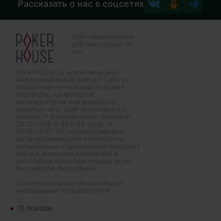
Рассказать о нас в соцсетях
Сайт предназначен
для лиц старше 18
лет
PokerHouse.ru исключительно
информационный ресурс. Сайт не
предоставляет никаких игровых
платформ, не является
организатором или рекламой
азартных игр. Сайт регулируется
исходя от Федерального закона от
29.12.2006 N 244-ФЗ (ред. от
01.05.2016) \"О государственном
регулировании деятельности по
организации и проведению азартных
игр и о внесении изменений в
некоторые законодательные акты
Российской Федерации.
Политика защиты персональной
информации пользователей.
О покере