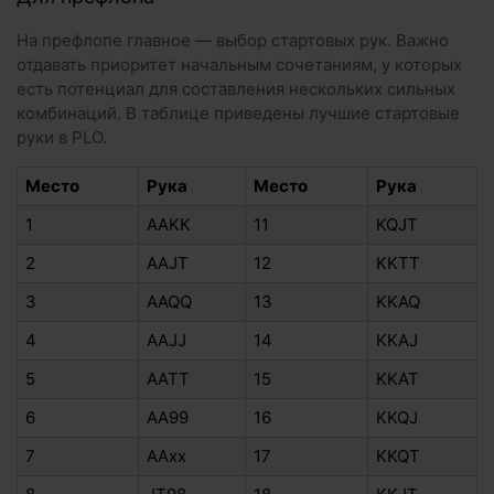
На префлопе главное — выбор стартовых рук. Важно
отдавать приоритет начальным сочетаниям, у которых
есть потенциал для составления нескольких сильных
комбинаций. В таблице приведены лучшие стартовые
руки в PLO.
Место
Рука
Место
Рука
1
AAKK
11
KQJT
2
AAJT
12
KKTT
3
AAQQ
13
KKAQ
4
AAJJ
14
KKAJ
5
AATT
15
KKAT
6
AA99
16
KKQJ
7
AAxx
17
KKQT