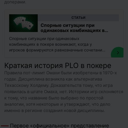
доперами.
CТАТЬИ
Спорные ситуации при
одинаковых комбинациях в
покере
Спорные ситуации при одинаковых
комбинациях в покере возникают, когда у
игроков формируются равнозначные сочетания
карт. В подобных случаях исход раздачи
определяется или старшинством номиналов,…
Краткая история PLO в покере
Правила пот-лимит Омахи были изобретены в 1970-х
годах. Дисциплина возникла как альтернатива
Техасскому Холдему. Доказательств тому, что игра
появилась в штате Омаха, нет. Историки игр склоняются
к тому, что название было выбрано по простой
аналогии, хотя некоторые и утверждают, что дело
именно в регионе создания новой дисциплины.
Первое «официальное» представление