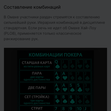
Составление комбинаций
В Омахе участники раздач стремятся к составлению
сильнейшей руки. Иерархия комбинаций в дисциплине
стандартная. Если речь не идет об Омахе Хай-Лоу
(PLO8), применяется только классическое
ранжирование рук.