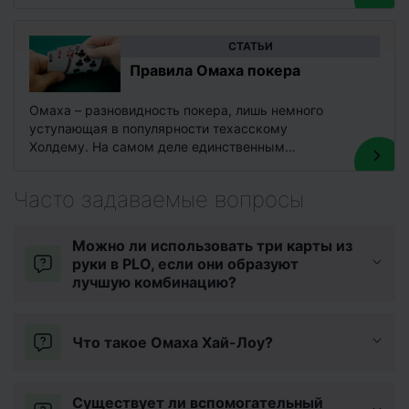
борда с флопом, терном и…
CТАТЬИ
Правила Омаха покера
Омаха – разновидность покера, лишь немного
уступающая в популярности техасскому
Холдему. На самом деле единственным
принципиальным отличием этой игры от
Холдема является то, что…
Часто задаваемые вопросы
Можно ли использовать три карты из
руки в PLO, если они образуют
лучшую комбинацию?
Что такое Омаха Хай-Лоу?
Существует ли вспомогательный