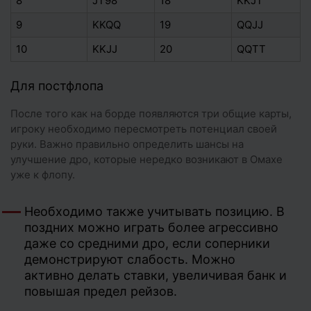
8
JT98
18
KKJT
9
KKQQ
19
QQJJ
10
KKJJ
20
QQTT
Для постфлопа
После того как на борде появляются три общие карты,
игроку необходимо пересмотреть потенциал своей
руки. Важно правильно определить шансы на
улучшение дро, которые нередко возникают в Омахе
уже к флопу.
Необходимо также учитывать позицию. В
поздних можно играть более агрессивно
даже со средними дро, если соперники
демонстрируют слабость. Можно
активно делать ставки, увеличивая банк и
повышая предел рейзов.