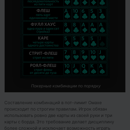
Покерные комбинации по порядку
Составление комбинаций в пот-лимит Омахе
происходит по строгим правилам. Игрок обязан
использовать ровно две карты из своей руки и три
карты с борда. Это требование делает дисциплину
более сложной и исключает возможность играть