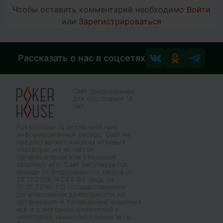
Чтобы оставить комментарий необходимо
Войти
или
Зарегистрироваться
Рассказать о нас в соцсетях
Сайт предназначен
для лиц старше 18
лет
PokerHouse.ru исключительно
информационный ресурс. Сайт не
предоставляет никаких игровых
платформ, не является
организатором или рекламой
азартных игр. Сайт регулируется
исходя от Федерального закона от
29.12.2006 N 244-ФЗ (ред. от
01.05.2016) \"О государственном
регулировании деятельности по
организации и проведению азартных
игр и о внесении изменений в
некоторые законодательные акты