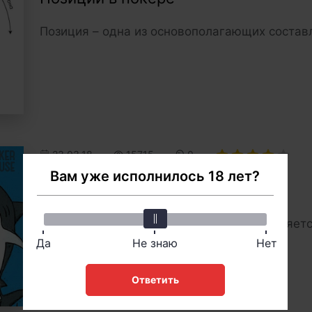
Позиция – одна из основополагающих состав
23.03.18
15715
0
Вам уже исполнилось 18 лет?
Фиш в покере
Что такое Фиш в покере и как он определяетс
Да
Не знаю
Нет
Ответить