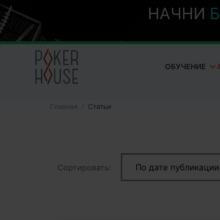
НАЧНИ
Б
ОБУЧЕНИЕ
Главная
Cтатьи
Сортировать:
По дате публикации
Популярные
По к-ву комментари