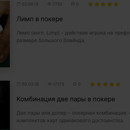
02.04.18
7720
0
Лимп в покере
Лимп (англ. Limp) – действие игрока на преф
размере большого блайнда.
30.03.18
17173
0
Комбинация две пары в покере
Две пары или допер – покерная комбинация, 
комплектов карт одинакового достоинства.