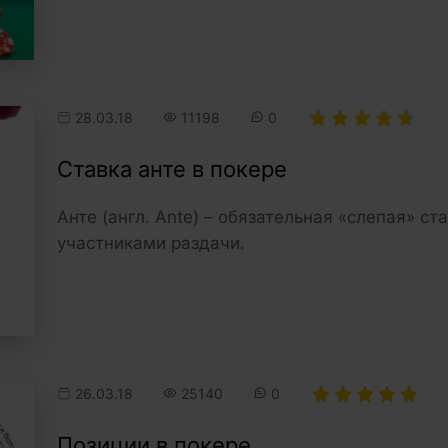
28.03.18
11198
0
Ставка анте в покере
Анте (англ. Ante) – обязательная «слепая» с
участниками раздачи.
26.03.18
25140
0
Позиции в покере