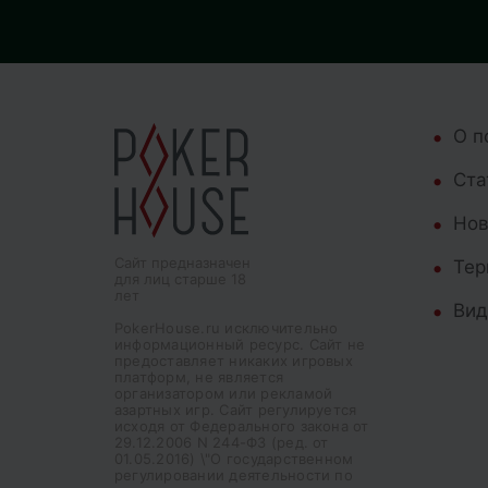
О п
Cта
Нов
Сайт предназначен
Тер
для лиц старше 18
лет
Вид
PokerHouse.ru исключительно
информационный ресурс. Сайт не
предоставляет никаких игровых
платформ, не является
организатором или рекламой
азартных игр. Сайт регулируется
исходя от Федерального закона от
29.12.2006 N 244-ФЗ (ред. от
01.05.2016) \"О государственном
регулировании деятельности по