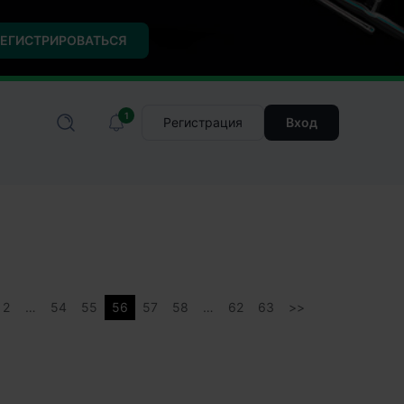
ЕГИСТРИРОВАТЬСЯ
1
Регистрация
Вход
2
…
54
55
56
57
58
…
62
63