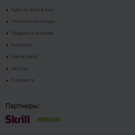
Курс по игре в кеш
Психология покера
Правила и условия
Контакты
Карта сайта
Авторы
О проекте
Партнеры: