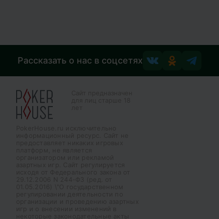
Рассказать о нас в соцсетях
Сайт предназначен
для лиц старше 18
лет
PokerHouse.ru исключительно
информационный ресурс. Сайт не
предоставляет никаких игровых
платформ, не является
организатором или рекламой
азартных игр. Сайт регулируется
исходя от Федерального закона от
29.12.2006 N 244-ФЗ (ред. от
01.05.2016) \"О государственном
регулировании деятельности по
организации и проведению азартных
игр и о внесении изменений в
некоторые законодательные акты