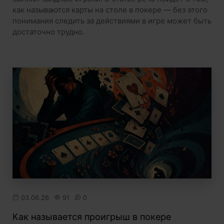
как называются карты на столе в покере — без этого
понимания следить за действиями в игре может быть
достаточно трудно.
03.06.26
91
0
Как называется проигрыш в покере