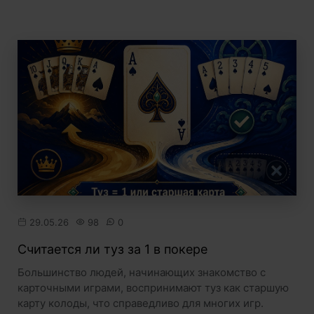
29.05.26
98
0
Считается ли туз за 1 в покере
Большинство людей, начинающих знакомство с
карточными играми, воспринимают туз как старшую
карту колоды, что справедливо для многих игр.