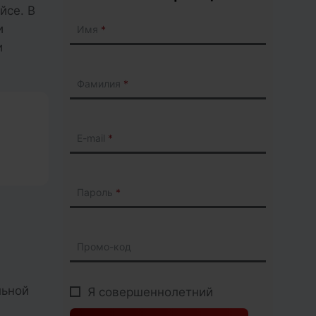
йсе. В
и
Имя
и
Фамилия
E-mail
Пароль
Промо-код
льной
Я совершеннолетний