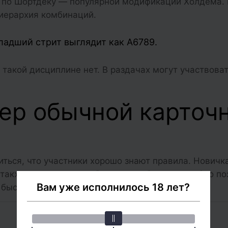
 по Шортдеку — популярной модификации Холдема. 
 иерархия комбинаций.
ладший стрит выглядит как А6789.
 такой дисциплине нет. В раздачах могут участвоват
кер обычной карточ
ься, что участники хорошо знают правила. Новичк
 также распечатать таблицу с комбинациями. Это по
Вам уже исполнилось 18 лет?
 быстрее запомнить основные сочетания карт.