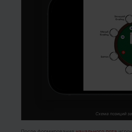
Схема позиций за
После формирования
начального пота
игрок