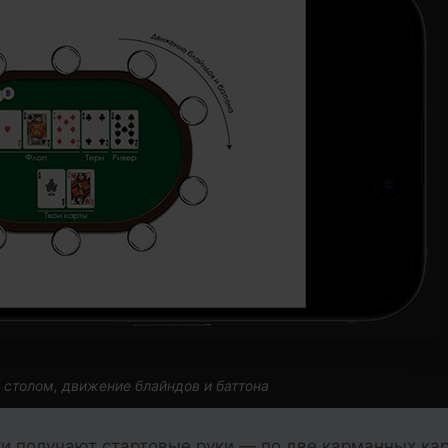
 столом, движение блайндов и баттона
и получают стартовые руки — по две карманных ка