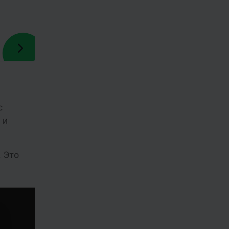
с
 и
. Это