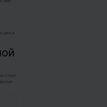
В ней
ь два и
ной
ам стоит
зволит