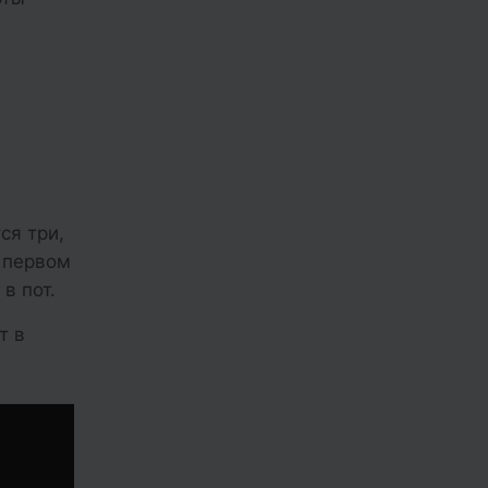
ся три,
 первом
в пот.
т в