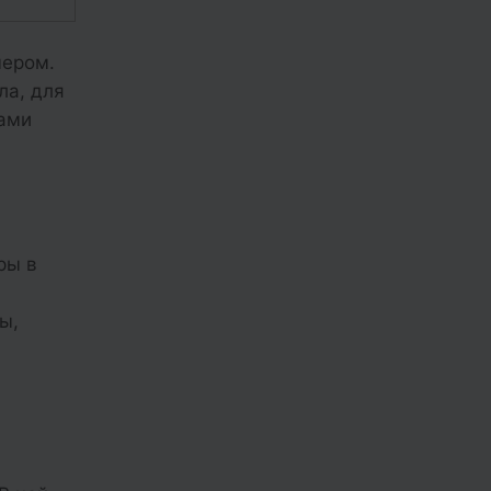
мером.
ла, для
тами
ры в
ы,