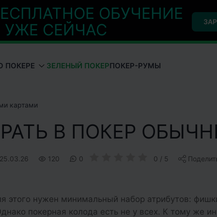
ЕСПЛАТНОЕ ОБУЧЕНИЕ
ЗАР
УЖЕ СЕЙЧАС
О ПОКЕРЕ
ЗЕЛЕНЫЙ ПОКЕР
ПОКЕР-РУМЫ
ми картами
РАТЬ В ПОКЕР ОБЫЧ
25.03.26
120
0
0 / 5
Поделит
я этого нужен минимальный набор атрибутов: фишк
Однако покерная колода есть не у всех. К тому же и