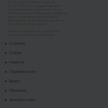
29.12.2006 N 244-ФЗ (ред. от
01.05.2016) \"О государственном
регулировании деятельности по
организации и проведению азартных
игр и о внесении изменений в
некоторые законодательные акты
Российской Федерации.
Политика защиты персональной
информации пользователей.
О покере
Cтатьи
Новости
Терминология
Видео
Обучение
Экспресс-курс