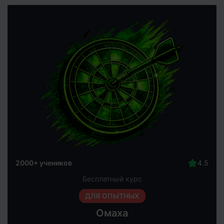
2000+ учеников
Бесплатный курс
ДЛЯ ОПЫТНЫХ
Омаха