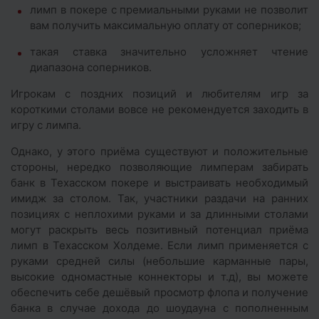
лимп в покере с премиальными руками не позволит
вам получить максимальную оплату от соперников;
такая ставка значительно усложняет чтение
диапазона соперников.
Игрокам с поздних позиций и любителям игр за
короткими столами вовсе не рекомендуется заходить в
игру с лимпа.
Однако, у этого приёма существуют и положительные
стороны, нередко позволяющие лимперам забирать
банк в Техасском покере и выстраивать необходимый
имидж за столом. Так, участники раздачи на ранних
позициях с неплохими руками и за длинными столами
могут раскрыть весь позитивный потенциал приёма
лимп в Техасском Холдеме. Если лимп применяется с
руками средней силы (небольшие карманные пары,
высокие одномастные коннекторы и т.д), вы можете
обеспечить себе дешёвый просмотр флопа и получение
банка в случае дохода до шоудауна с пополненным