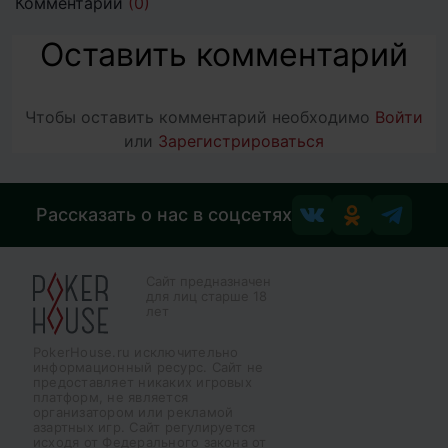
Комментарии
(0)
Оставить комментарий
Чтобы оставить комментарий необходимо
Войти
или
Зарегистрироваться
Рассказать о нас в соцсетях
Сайт предназначен
для лиц старше 18
лет
PokerHouse.ru исключительно
информационный ресурс. Сайт не
предоставляет никаких игровых
платформ, не является
организатором или рекламой
азартных игр. Сайт регулируется
исходя от Федерального закона от