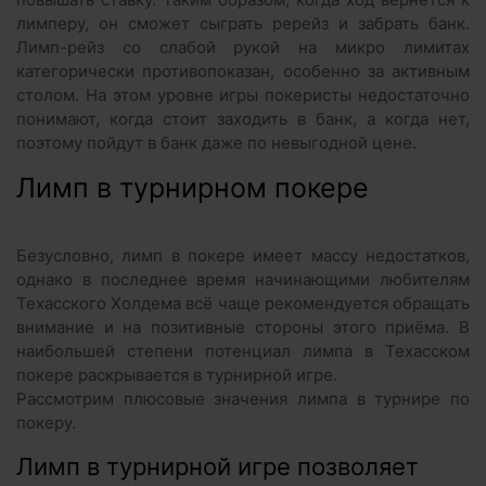
лимперу, он сможет сыграть ререйз и забрать банк.
Лимп-рейз со слабой рукой на микро лимитах
категорически противопоказан, особенно за активным
столом. На этом уровне игры покеристы недостаточно
понимают, когда стоит заходить в банк, а когда нет,
поэтому пойдут в банк даже по невыгодной цене.
Лимп в турнирном покере
Безусловно, лимп в покере имеет массу недостатков,
однако в последнее время начинающими любителям
Техасского Холдема всё чаще рекомендуется обращать
внимание и на позитивные стороны этого приёма. В
наибольшей степени потенциал лимпа в Техасском
покере раскрывается в турнирной игре.
Рассмотрим плюсовые значения лимпа в турнире по
покеру.
Лимп в турнирной игре позволяет