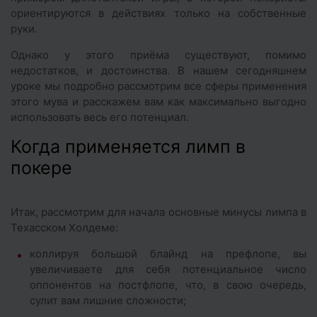
ориентируются в действиях только на собственные
руки.
Однако у этого приёма существуют, помимо
недостатков, и достоинства. В нашем сегодняшнем
уроке мы подробно рассмотрим все сферы применения
этого мува и расскажем вам как максимально выгодно
использовать весь его потенциал.
Когда применяется лимп в
покере
Итак, рассмотрим для начала основные минусы лимпа в
Техасском Холдеме:
коллируя большой блайнд на префлопе, вы
увеличиваете для себя потенциальное число
оппонентов на постфлопе, что, в свою очередь,
сулит вам лишние сложности;