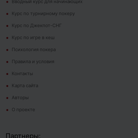
Вводный курс для начинающих
Курс по турнирному покеру
Курс по Джекпот-СНГ
Курс по игре в кеш
Психология покера
Правила и условия
Контакты
Карта сайта
Авторы
О проекте
Партнеры: