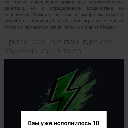
не только совершение правильных математических
действий, но и определённое воздействие на
оппонентов. Помните об этом и вскоре вы сумеете
разработать индивидуальный стиль игры за покерным
столом и прийдёте к своим первым онлайн победам.
Приглашаем на онлайн курсы по
обучению игре в покер:
Вам уже исполнилось 18