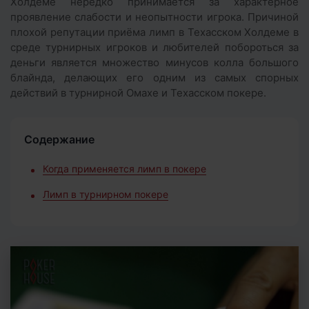
Холдеме нередко принимается за характерное
проявление слабости и неопытности игрока. Причиной
плохой репутации приёма лимп в Техасском Холдеме в
среде турнирных игроков и любителей побороться за
деньги является множество минусов колла большого
блайнда, делающих его одним из самых спорных
действий в турнирной Омахе и Техасском покере.
Содержание
Когда применяется лимп в покере
Лимп в турнирном покере