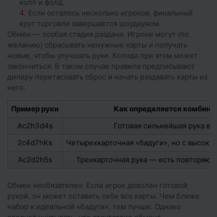
колл и фолд.
Если осталось несколько игроков, финальный
круг торговли завершается шоудауном.
Обмен — особая стадия раздачи. Игроки могут (по
желанию) сбрасывать ненужные карты и получать
новые, чтобы улучшать руки. Колода при этом может
закончиться. В таком случае правила предписывают
дилеру перетасовать сброс и начать раздавать карты из
него.
Пример руки
Как определяется комбина
Ac2h3d4s
Готовая сильнейшая рука в 
2c4d7hKs
Четырехкарточная «бадуги», но с высоко
Ac2d2h5s
Трехкарточная рука — есть повторяю
Обмен необязателен. Если игрок доволен готовой
рукой, он может оставить себе все карты. Чем ближе
набор к идеальной «бадуги», тем лучше. Однако