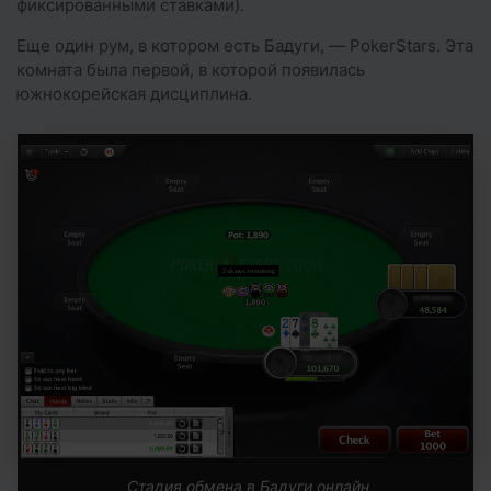
фиксированными ставками).
Еще один рум, в котором есть Бадуги, — PokerStars. Эта
комната была первой, в которой появилась
южнокорейская дисциплина.
Стадия обмена в Бадуги онлайн