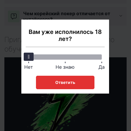
Чем корейский покер отличается от
китайского?
Вам уже исполнилось 18
лет?
Приглашаем на онлайн курсы по
обучению игре в покер:
Нет
Не знаю
Да
Ответить