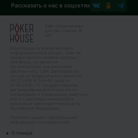
Рассказать о нас в соцсетях
Сайт предназначен
для лиц старше 18
лет
PokerHouse.ru исключительно
информационный ресурс. Сайт не
предоставляет никаких игровых
платформ, не является
организатором или рекламой
азартных игр. Сайт регулируется
исходя от Федерального закона от
29.12.2006 N 244-ФЗ (ред. от
01.05.2016) \"О государственном
регулировании деятельности по
организации и проведению азартных
игр и о внесении изменений в
некоторые законодательные акты
Российской Федерации.
Политика защиты персональной
информации пользователей.
О покере