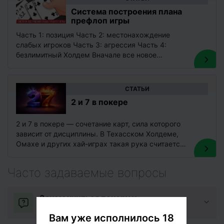
Система построения плана
префлоп игры
Часть 1: позиция Часть 2: местонахождение
слабых игроков Часть 3: агрессия Часть 4:
безлимитный Холдем Вначале все новое
предоставляет очень много возможностей. Игра
preflop…
CТАТЬИ
2 и 7 в покере
2 и 7 в покере — сочетание карт, сила которого
зависит от дисциплины. В Техасском Холдеме,
Омахе и других хай-играх такая рука считается
слабой,…
Часто задаваемые вопросы
Зачем учиться покеру у
профессиональных игроков?
Вам уже исполнилось 18