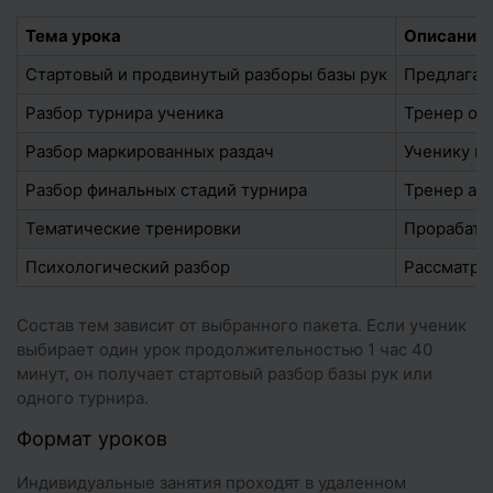
Тема урока
Описание
Стартовый и продвинутый разборы базы рук
Предлагае
Разбор турнира ученика
Тренер оц
Разбор маркированных раздач
Ученику по
Разбор финальных стадий турнира
Тренер ана
Тематические тренировки
Прорабатыв
Психологический разбор
Рассматри
Состав тем зависит от выбранного пакета. Если ученик
выбирает один урок продолжительностью 1 час 40
минут, он получает стартовый разбор базы рук или
одного турнира.
Формат уроков
Индивидуальные занятия проходят в удаленном