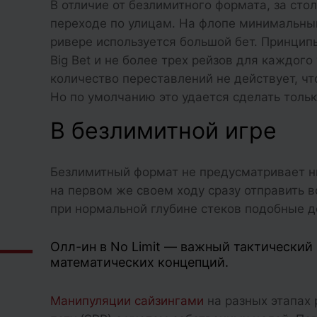
В отличие от безлимитного формата, за сто
переходе по улицам. На флопе минимальный
ривере используется большой бет. Принцип
Big Bet и не более трех рейзов для каждого
количество переставлений не действует, чт
Но по умолчанию это удается сделать тольк
В безлимитной игре
Безлимитный формат не предусматривает н
на первом же своем ходу сразу отправить в
при нормальной глубине стеков подобные 
Олл-ин в No Limit — важный тактически
математических концепций.
Манипуляции сайзингами
на разных этапах 