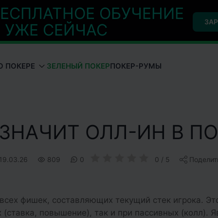
ЕСПЛАТНОЕ ОБУЧЕНИЕ
ЗАР
УЖЕ СЕЙЧАС
О ПОКЕРЕ
ЗЕЛЕНЫЙ ПОКЕР
ПОКЕР-РУМЫ
 ЗНАЧИТ ОЛЛ-ИН В ПО
19.03.26
809
0
0 / 5
Поделит
 всех фишек, составляющих текущий стек игрока. Э
 (ставка, повышение), так и при пассивных (колл). 