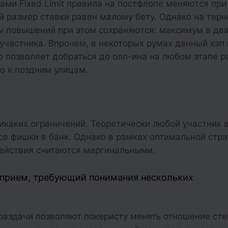
лами Fixed Limit правила на постфлопе меняются при
 размер ставки равен малому бету. Однако на терн
ы повышений при этом сохраняются: максимум в два
 участника. Впрочем, в некоторых румах данный кэп
о позволяет добраться до олл-ина на любом этапе р
о к поздним улицам.
икаких ограничений. Теоретически любой участник 
се фишки в банк. Однако в рамках оптимальной стра
действия считаются маргинальными.
й прием, требующий понимания нескольких
раздачи позволяют покеристу менять отношение сте