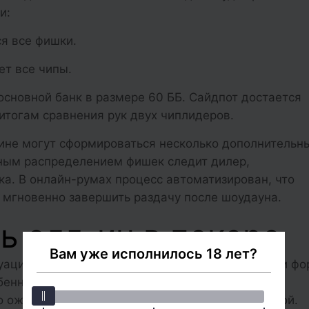
и:
ся все фишки.
ет все чипы.
 основной банк в размере 60 ББ. Сайдпот достается
тогам сравнения рук двух чиплидеров.
-ине могут сформироваться несколько дополнительн
ьным распределением фишек следит дилер,
а. В онлайн-румах процесс автоматизирован, что
 мгновенно завершить раздачу после шоудауна.
ь олл-ин в покере
Вам уже исполнилось 18 лет?
туациях, обусловленных правилами дисциплины и фо
бенностях выбранной игры. Без должных знаний
 ожидания, что делает стратегию неполноценной.