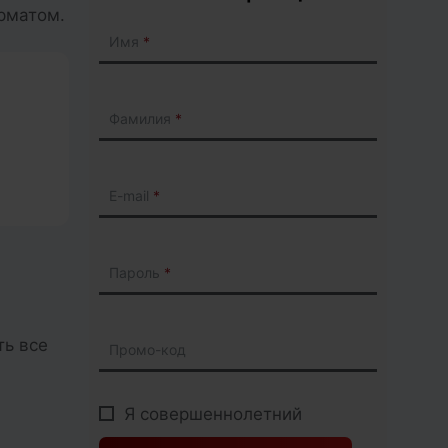
рматом.
Имя
Фамилия
E-mail
Пароль
ть все
Промо-код
Я совершеннолетний