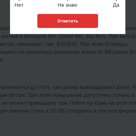
Нет
Не знаю
Да
Ответить
ивает размер ставок изначально заданными значения
алый и большой бет (Small Bet, Big Bet). При выбор
ются, например, так: $10/$20. При этом блайнды,
ьшего из указанных размеров: взнос от BB равен $10
я.
начинается до того, как дилер выкладывает флоп. 
ым бетом. При этом повышение допустимо только в
в не может превышать три. Пойти ва-банк на этой ст
ля закупки стеке в 20 ББ отправить в пот все фишки