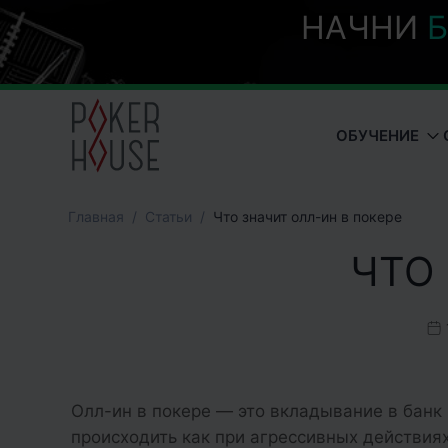
НАЧНИ
Б
ОБУЧЕНИЕ
Главная
Cтатьи
Что значит олл-ин в покере
ЧТО
Олл-ин в покере — это вкладывание в банк
происходить как при агрессивных действиях