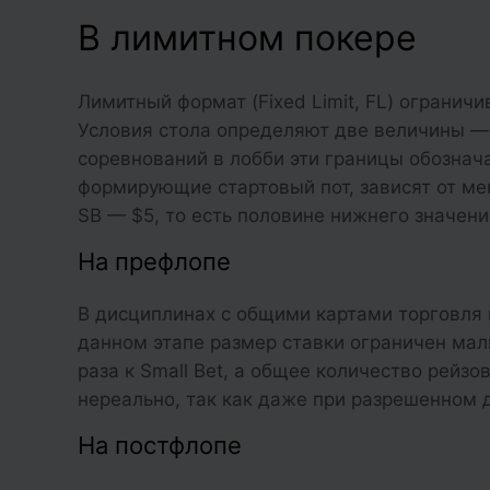
В лимитном покере
Лимитный формат (Fixed Limit, FL) огранич
Условия стола определяют две величины — м
соревнований в лобби эти границы обознача
формирующие стартовый пот, зависят от мен
SB — $5, то есть половине нижнего значени
На префлопе
В дисциплинах с общими картами торговля 
данном этапе размер ставки ограничен мал
раза к Small Bet, а общее количество рейзо
нереально, так как даже при разрешенном д
На постфлопе