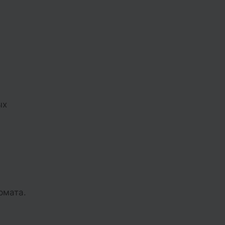
ых
рмата.