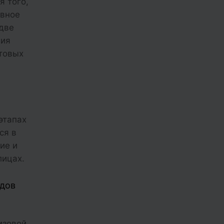
я того,
ивное
 две
ния
отовых
этапах
ся в
ие и
лицах.
ндов
изовой