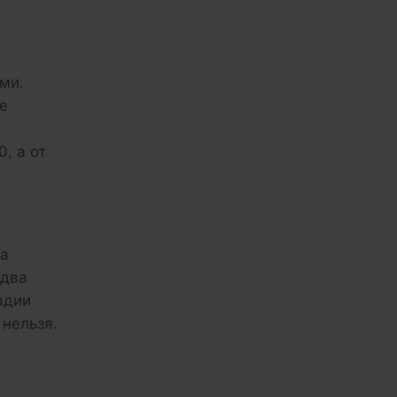
ми.
е
, а от
На
 два
адии
 нельзя.