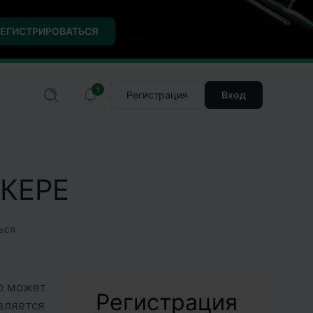
ЕГИСТРИРОВАТЬСЯ
1
Регистрация
Вход
КЕРЕ
ься
то может
Регистрация
Является