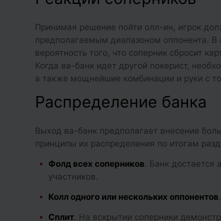
Принимая решение пойти олл-ин, игрок дол
предполагаемым диапазоном оппонента. В 
вероятность того, что соперник сбросит ка
Когда ва-банк идет другой покерист, необх
а также мощнейшие комбинации и руки с т
Распределение банка
Выход ва-банк предполагает внесение боль
принципы их распределения по итогам разд
Фолд всех соперников
. Банк достается
участников.
Колл одного или нескольких оппонентов
Сплит
. На вскрытии соперники демонст