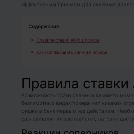
эффективным приемом для оказания давлен
Содержание
Правила ставки All-in в покере
Как использовать олл-ин в покере
Правила ставки A
Возможность пойти олл-ин в какой-то мом
безлимитных видах покера нет никаких огра
фишки в банк первым же действием. Необхо
разновидностях выставление ва-банк досту
Реакции соперников