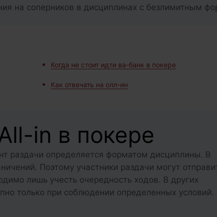
ия на соперников в дисциплинах с безлимитным фо
Когда не стоит идти ва-банк в покере
Как отвечать на олл-ин
ll-in в покере
ент раздачи определяется форматом дисциплины. В
ничений. Поэтому участники раздачи могут отправи
димо лишь учесть очередность ходов. В других
пно только при соблюдении определенных условий.